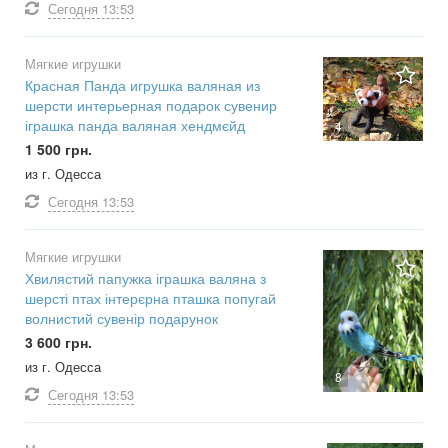
Сегодня
13:53
Мягкие игрушки
Красная Панда игрушка валяная из
шерсти интерьерная подарок сувенир
іграшка панда валяная хендмєйд
4
1 500 грн.
из г. Одесса
Сегодня
13:53
Мягкие игрушки
Хвилястий папужка іграшка валяна з
шерсті птах інтерєрна пташка попугай
волнистий сувенір подарунок
3 600 грн.
из г. Одесса
8
Сегодня
13:53