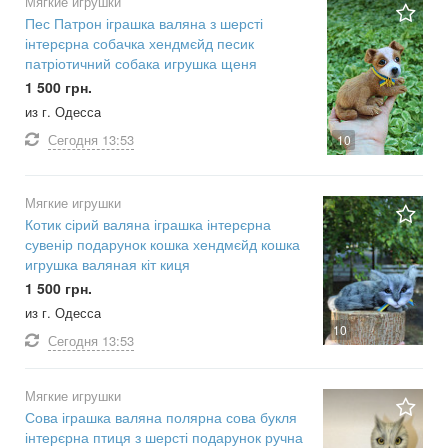
Мягкие игрушки
Пес Патрон іграшка валяна з шерсті
інтерєрна собачка хендмєйд песик
патріотичний собака игрушка щеня
1 500 грн.
из г. Одесса
Сегодня
13:53
10
Мягкие игрушки
Котик сірий валяна іграшка інтерєрна
сувенір подарунок кошка хендмєйд кошка
игрушка валяная кіт киця
1 500 грн.
из г. Одесса
10
Сегодня
13:53
Мягкие игрушки
Сова іграшка валяна полярна сова букля
інтерєрна птиця з шерсті подарунок ручна