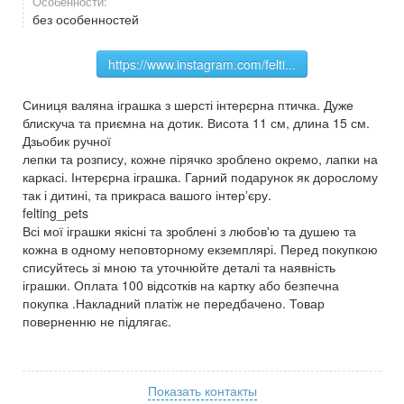
Особенности:
без особенностей
https://www.instagram.com/felti...
Синиця валяна іграшка з шерсті інтерєрна птичка. Дуже
блискуча та приємна на дотик. Висота 11 см, длина 15 см.
Дзьобик ручної
лепки та розпису, кожне пірячко зроблено окремо, лапки на
каркасі. Інтерєрна іграшка. Гарний подарунок як дорослому
так і дитині, та прикраса вашого інтерʼєру.
felting_pets
Всі мої іграшки якісні та зроблені з любов'ю та душею та
кожна в одному неповторному екземплярі. Перед покупкою
списуйтесь зі мною та уточнюйте деталі та наявність
іграшки. Оплата 100 відсотків на картку або безпечна
покупка .Накладний платіж не передбачено. Товар
поверненню не підлягає.
Показать контакты