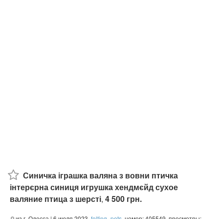
Синичка іграшка валяна з вовни птичка
інтерєрна синиця игрушка хендмєйд сухое
валяние птица з шерсті
,
4 500 грн.
из г. Одесса
| 6 июля 2023,
felting_pets
, номер: 405549, просмотры: