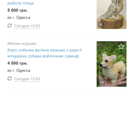
робота птица
5 000 грн.
из г. Одесса
6
Сегодня
13:53
Мягкие игрушки
Коргі собачка валяна іграшка з шерсті
інтерєрна собака войлочная сувенір
4 500 грн.
из г. Одесса
Сегодня
13:53
10