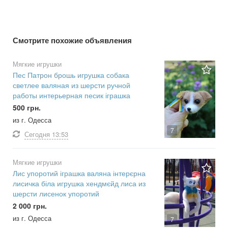
Смотрите похожие объявления
Мягкие игрушки
Пес Патрон брошь игрушка собака
светлее валяная из шерсти ручной
работы интерьерная песик іграшка
500 грн.
из г. Одесса
7
Сегодня
13:53
Мягкие игрушки
Лис упоротий іграшка валяна інтерєрна
лисичка біла игрушка хендмєйд лиса из
шерсти лисенок упоротий
2 000 грн.
из г. Одесса
7