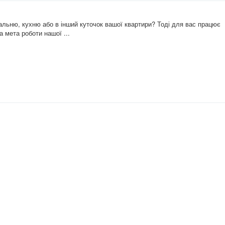
пальню, кухню або в інший куточок вашої квартири? Тоді для вас працює
а мета роботи нашої ...