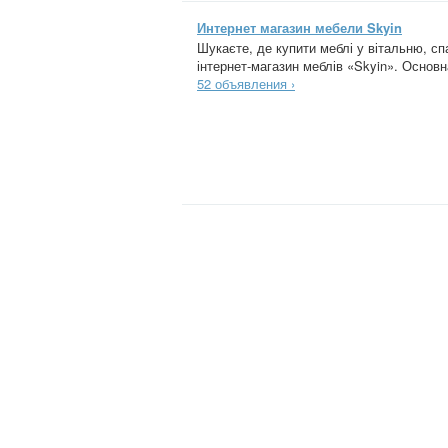
Интернет магазин мебели Skyin
Шукаєте, де купити меблі у вітальню, с
інтернет-магазин меблів «Skyin». Основн
52 объявления ›