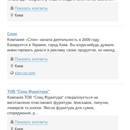
Показать контакты
Киев
Слон
Компания «Слон» начала деятельность в 2009 году.
Базируется в Украине, город Киев. Вы когда-нибудь думали
инвестировать деньги в рекламу своих продуктов, но никогд...
Показать контакты
Киев
slon-ua.com
ТОВ "Спец Фурнітура"
Компанія ТОВ "Спец Фурнітура" спеціалізується на
виготовленні пластикової фурнітури, блискавок, липучок,
люверсів та кнопок. Якісна фурнітура для сумок,
спорядження, р...
Показать контакты
Киев