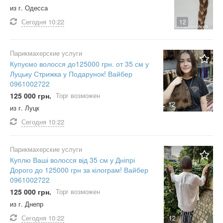
из г. Одесса
Сегодня
10:22
12
Парикмахерские услуги
Купуємо волосся до125000 грн. от 35 см у
Луцьку Стрижка у Подарунок! Вайбер
0961002722
125 000 грн.
Торг возможен
12
из г. Луцк
Сегодня
10:22
Парикмахерские услуги
Куплю Ваші волосся від 35 см у Дніпрі
Дорого до 125000 грн за кілограм! Вайбер
0961002722
125 000 грн.
Торг возможен
из г. Днепр
Сегодня
10:22
12