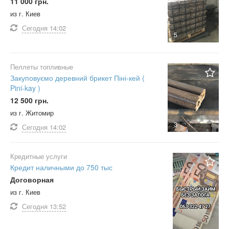
11 000 грн.
из г. Киев
Сегодня
14:02
5
Пеллеты топливные
Закуповуємо деревний брикет Піні-кей (
Pini-kay )
12 500 грн.
из г. Житомир
3
Сегодня
14:02
Кредитные услуги
Кредит наличными до 750 тыс
Договорная
из г. Киев
Сегодня
13:52