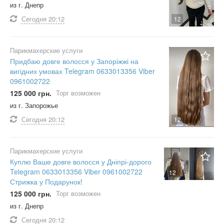
из г. Днепр
Сегодня
20:12
12
Парикмахерские услуги
Придбаю довге волосся у Запоріжжі на
вигідних умовах Telegram 0633013356 Viber
0961002722
125 000 грн.
Торг возможен
из г. Запорожье
Сегодня
20:12
12
Парикмахерские услуги
Куплю Ваше довге волосся у Дніпрі-дорого
Telegram 0633013356 Viber 0961002722
12
Стрижка у Подарунок!
125 000 грн.
Торг возможен
из г. Днепр
Сегодня
20:12