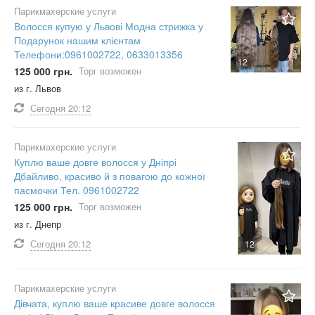
Парикмахерские услуги
Волосся купую у Львові Модна стрижка у
Подарунок нашим клієнтам
Телефони:0961002722, 0633013356
12
125 000 грн.
Торг возможен
из г. Львов
Сегодня
20:12
Парикмахерские услуги
Куплю ваше довге волосся у Дніпрі
Дбайливо, красиво й з повагою до кожної
пасмочки Тел. 0961002722
125 000 грн.
Торг возможен
из г. Днепр
Сегодня
20:12
12
Парикмахерские услуги
Дівчата, куплю ваше красиве довге волосся