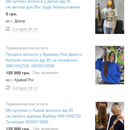
Ми купимо волосся у Дніпрі від 35
см.зачіска для Вас буде Безкоштовною
0 грн.
из г. Днепр
Сегодня
20:12
12
Парикмахерские услуги
Продати волосся у Кривому Розі Дорого
Купуємо волосся від 35 см.телефони:
0961002722, 0633013356
125 000 грн.
Торг возможен
из г. Кривой Рог
12
Сегодня
20:12
Парикмахерские услуги
Ми купуємо у Львові волосся від 35
см.любого відтінка Вайбер 0961002722
Телеграм 0633013356
12
125 000 грн.
Торг возможен