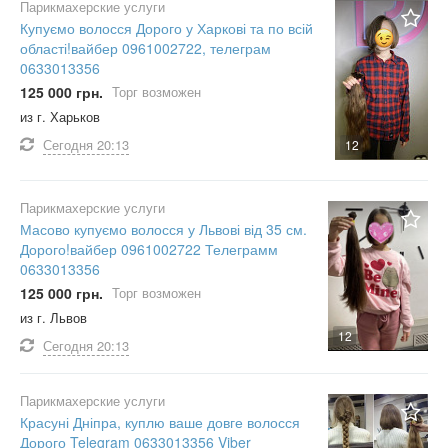
Парикмахерские услуги
Купуємо волосся Дорого у Харкові та по всій
області!вайбер 0961002722, телеграм
0633013356
125 000 грн.
Торг возможен
из г. Харьков
Сегодня
20:13
12
Парикмахерские услуги
Масово купуємо волосся у Львові від 35 см.
Дорого!вайбер 0961002722 Телеграмм
0633013356
125 000 грн.
Торг возможен
из г. Львов
12
Сегодня
20:13
Парикмахерские услуги
Красуні Дніпра, куплю ваше довге волосся
Дорого Telegram 0633013356 Viber