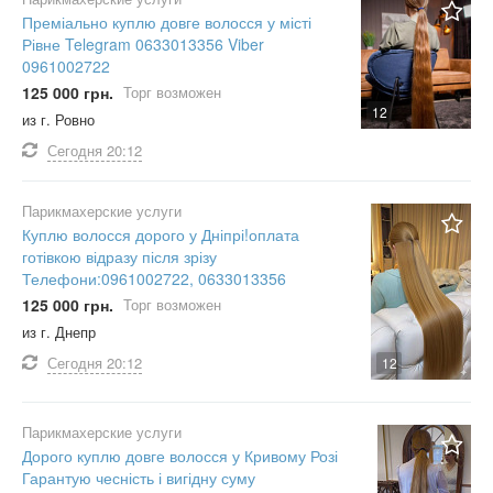
Преміально куплю довге волосся у місті
Рівне Telegram 0633013356 Viber
0961002722
125 000 грн.
Торг возможен
12
из г. Ровно
Сегодня
20:12
Парикмахерские услуги
Куплю волосся дорого у Дніпрі!оплата
готівкою відразу після зрізу
Телефони:0961002722, 0633013356
125 000 грн.
Торг возможен
из г. Днепр
Сегодня
20:12
12
Парикмахерские услуги
Дорого куплю довге волосся у Кривому Розі
Гарантую чесність і вигідну суму