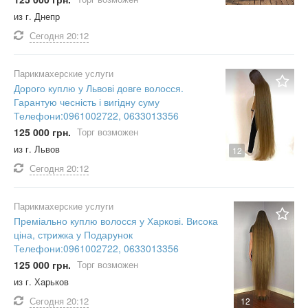
из г. Днепр
Сегодня
20:12
Парикмахерские услуги
Дорого куплю у Львові довге волосся.
Гарантую чесність і вигідну суму
Телефони:0961002722, 0633013356
125 000 грн.
Торг возможен
из г. Львов
12
Сегодня
20:12
Парикмахерские услуги
Преміально куплю волосся у Харкові. Висока
ціна, стрижка у Подарунок
Телефони:0961002722, 0633013356
125 000 грн.
Торг возможен
из г. Харьков
Сегодня
20:12
12