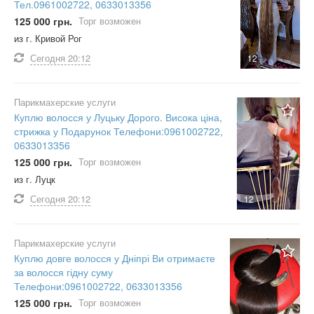
Тел.0961002722, 0633013356
125 000 грн.
Торг возможен
из г. Кривой Рог
Сегодня
20:12
12
Парикмахерские услуги
Куплю волосся у Луцьку Дорого. Висока ціна,
стрижка у Подарунок Телефони:0961002722,
0633013356
125 000 грн.
Торг возможен
из г. Луцк
Сегодня
20:12
12
Парикмахерские услуги
Куплю довге волосся у Дніпрі Ви отримаєте
за волосся гідну суму
Телефони:0961002722, 0633013356
125 000 грн.
Торг возможен