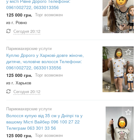
у місті Рівне Дорого Телефони:
0961002722, 0633013356
125 000 грн.
Торг возможен
из г. Ровно
12
Сегодня
20:12
Парикмахерские услуги
Куплю Дорого у Харкові-довге жіноче,
дитяче, чоловіче волосся Телефони:
0961002722, 06330133556
125 000 грн.
Торг возможен
из г. Харьков
12
Сегодня
20:12
Парикмахерские услуги
Волосся купую від 35 см у Дніпрі та у
вашому Місті Вайбер 096 100 27 22
Телеграм 063 301 33 56
125 000 грн.
Торг возможен