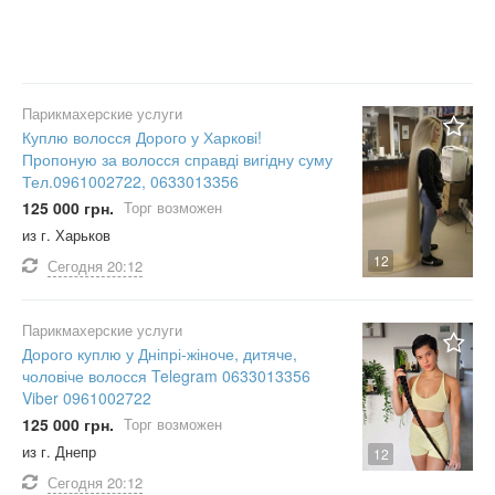
Парикмахерские услуги
Куплю волосся Дорого у Харкові!
Пропоную за волосся справді вигідну суму
Тел.0961002722, 0633013356
125 000 грн.
Торг возможен
из г. Харьков
12
Сегодня
20:12
Парикмахерские услуги
Дорого куплю у Дніпрі-жіноче, дитяче,
чоловіче волосся Telegram 0633013356
Viber 0961002722
125 000 грн.
Торг возможен
из г. Днепр
12
Сегодня
20:12