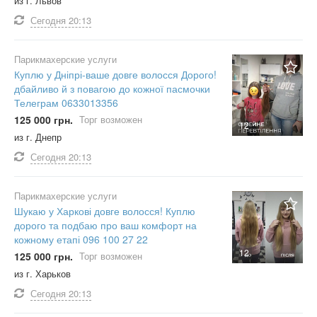
из г. Львов
Сегодня
20:13
Парикмахерские услуги
Куплю у Дніпрі-ваше довге волосся Дорого!
дбайливо й з повагою до кожної пасмочки
Телеграм 0633013356
125 000 грн.
Торг возможен
12
из г. Днепр
Сегодня
20:13
Парикмахерские услуги
Шукаю у Харкові довге волосся! Куплю
дорого та подбаю про ваш комфорт на
кожному етапі 096 100 27 22
12
125 000 грн.
Торг возможен
из г. Харьков
Сегодня
20:13