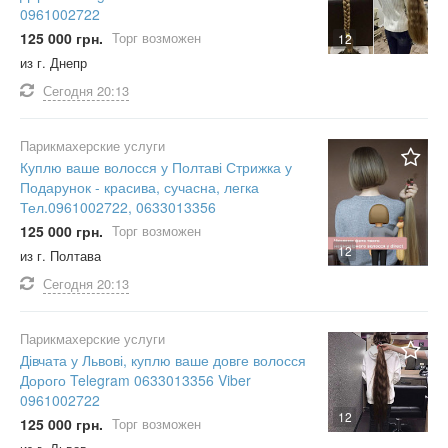
0961002722
125 000 грн.
Торг возможен
12
из г. Днепр
Сегодня
20:13
Парикмахерские услуги
Куплю ваше волосся у Полтаві Стрижка у
Подарунок - красива, сучасна, легка
Тел.0961002722, 0633013356
125 000 грн.
Торг возможен
12
из г. Полтава
Сегодня
20:13
Парикмахерские услуги
Дівчата у Львові, куплю ваше довге волосся
Дорого Telegram 0633013356 Viber
0961002722
12
125 000 грн.
Торг возможен