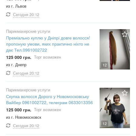
из г. Львов
Сегодня
20:12
Парикмахерские услуги
Преміально куплю у Дніпрі довге волосся!
пропоную умови, яких практично ніхто не
дає Тел.0961002722
125 000 грн.
Торг возможен
из г. Днепр
12
Сегодня
20:12
Парикмахерские услуги
Скупка волосся Дорого у Новомосковську
Вайбер 0961002722, телеграм 0633013356
125 000 грн.
Торг возможен
из г. Новомосковск
12
Сегодня
20:12