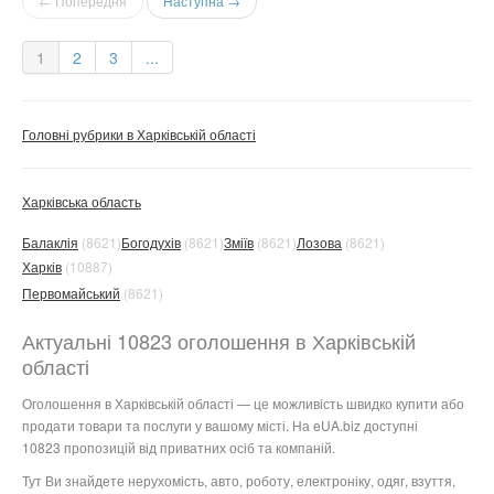
← Попередня
Наступна →
1
2
3
...
Головні рубрики в Харківській області
Харківська область
Балаклія
(8621)
Богодухів
(8621)
Зміїв
(8621)
Лозова
(8621)
Харків
(10887)
Первомайський
(8621)
Актуальні 10823 оголошення в Харківській
області
Оголошення в Харківській області — це можливість швидко купити або
продати товари та послуги у вашому місті. На eUA.biz доступні
10823 пропозицій від приватних осіб та компаній.
Тут Ви знайдете нерухомість, авто, роботу, електроніку, одяг, взуття,