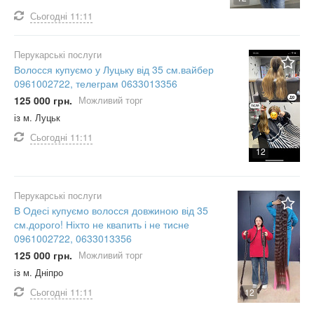
Сьогодні
11:11
Перукарські послуги
Волосся купуємо у Луцьку від 35 см.вайбер
0961002722, телеграм 0633013356
125 000 грн.
Можливий торг
із м. Луцьк
Сьогодні
11:11
12
Перукарські послуги
В Одесі купуємо волосся довжиною від 35
см.дорого! Ніхто не квапить і не тисне
0961002722, 0633013356
125 000 грн.
Можливий торг
із м. Дніпро
Сьогодні
11:11
12