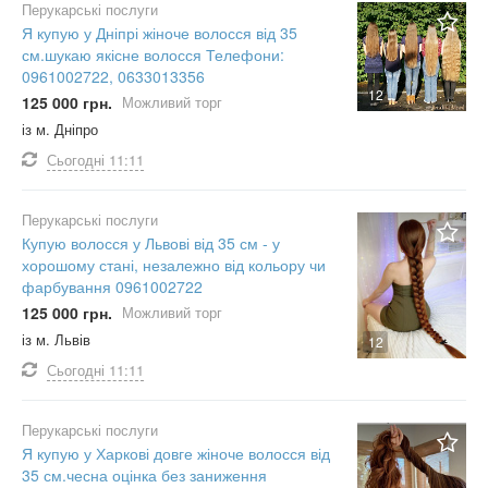
Перукарські послуги
Я купую у Дніпрі жіноче волосся від 35
см.шукаю якісне волосся Телефони:
0961002722, 0633013356
12
125 000 грн.
Можливий торг
із м. Дніпро
Сьогодні
11:11
Перукарські послуги
Купую волосся у Львові від 35 см - у
хорошому стані, незалежно від кольору чи
фарбування 0961002722
125 000 грн.
Можливий торг
із м. Львів
12
Сьогодні
11:11
Перукарські послуги
Я купую у Харкові довге жіноче волосся від
35 см.чесна оцінка без заниження