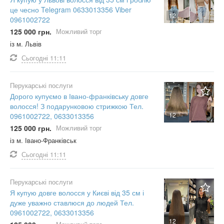
це чесно Telegram 0633013356 Viber
12
0961002722
125 000 грн.
Можливий торг
із м. Львів
Сьогодні
11:11
Перукарські послуги
Дорого купуємо в Івано-франківську довге
волосся! З подарунковою стрижкою Тел.
12
0961002722, 0633013356
125 000 грн.
Можливий торг
із м. Івано-Франківськ
Сьогодні
11:11
Перукарські послуги
Я купую довге волосся у Києві від 35 см і
дуже уважно ставлюся до людей Тел.
0961002722, 0633013356
12