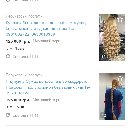
Перукарські послуги
Куплю у Лвові довге волосся.без метушні,
без занижень, з гідною оплатою Тел.
0961002722, 0633013356
125 000 грн.
Можливий торг
із м. Львів
Сьогодні
11:11
12
Перукарські послуги
Я купую у Сумах волосся від 35 см.дорого
Працюю чітко, спокійно і без зайвих слів Тел.
0961002722
125 000 грн.
Можливий торг
із м. Суми
Сьогодні
11:11
12