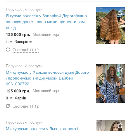
Перукарські послуги
Я купую волосся у Запоріжжі Дорого!якщо
волосся довге - воно може принести вам
дохід
125 000 грн.
Можливий торг
12
із м. Запоріжжя
Сьогодні
11:12
Перукарські послуги
Ми купуємо у Харкові волосся дуже Дорого
і пропонуємо вигідні умови Вайбер
0961002722
125 000 грн.
Можливий торг
із м. Харків
12
Сьогодні
11:12
Перукарські послуги
Ми купуємо волосся у Львові-дорого і