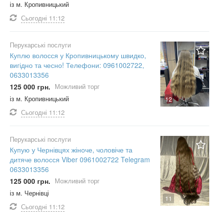
із м. Кропивницький
Сьогодні
11:12
Перукарські послуги
Куплю волосся у Кропивницькому швидко,
вигідно та чесно! Телефони: 0961002722,
0633013356
125 000 грн.
Можливий торг
із м. Кропивницький
12
Сьогодні
11:12
Перукарські послуги
Купую у Чернівцях жіноче, чоловіче та
дитяче волосся Viber 0961002722 Telegram
0633013356
125 000 грн.
Можливий торг
із м. Чернівці
11
Сьогодні
11:12