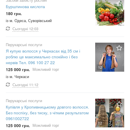
Засоби захисту рослин
Бурштинова кислота
180 грн.
із м. Одеса, Суворівський
Сьогодні
12:03
Перукарські послуги
Я купую волосся у Черкасах від 35 см і
роблю це максимально спокійно і без
нервів Тел. 096 100 27 22
12
125 000 грн.
Можливий торг
із м. Черкаси
Сьогодні
11:12
Перукарські послуги
Купівля у Кропивницькому довгого волосся.
Без поспіху, без тиску, з чітким результатом
0961002722
12
125 000 грн.
Можливий торг