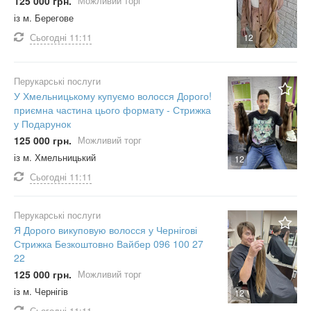
125 000 грн.
Можливий торг
із м. Берегове
Сьогодні
11:11
12
Перукарські послуги
У Хмельницькому купуємо волосся Дорого!
приємна частина цього формату - Стрижка
у Подарунок
125 000 грн.
Можливий торг
із м. Хмельницький
12
Сьогодні
11:11
Перукарські послуги
Я Дорого викуповую волосся у Чернігові
Стрижка Безкоштовно Вайбер 096 100 27
22
125 000 грн.
Можливий торг
із м. Чернігів
12
Сьогодні
11:11