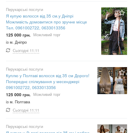
Перукарські послуги
Я купую волосся від 35 см.у Дніпрі
Можливість домовитися про зручне місце
Тел. 0961002722, 0633013356
125 000 грн.
Можливий торг
із м. Дніпро
Сьогодні
11:11
12
Перукарські послуги
Куплю у Полтаві волосся від 35 см Дорого!
Попереднє спілкування у месенджері
0961002722, 0633013356
12
125 000 грн.
Можливий торг
із м. Полтава
Сьогодні
11:11
Перукарські послуги
Я купую у Львові волосся від 35 см і роблю