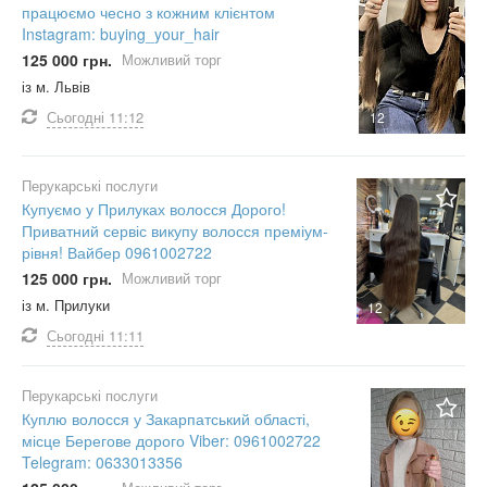
працюємо чесно з кожним клієнтом
Instagram: buying_your_hair
125 000 грн.
Можливий торг
із м. Львів
Сьогодні
11:12
12
Перукарські послуги
Купуємо у Прилуках волосся Дорого!
Приватний сервіс викупу волосся преміум-
рівня! Вайбер 0961002722
125 000 грн.
Можливий торг
із м. Прилуки
12
Сьогодні
11:11
Перукарські послуги
Куплю волосся у Закарпатський області,
місце Берегове дорого Viber: 0961002722
Telegram: 0633013356