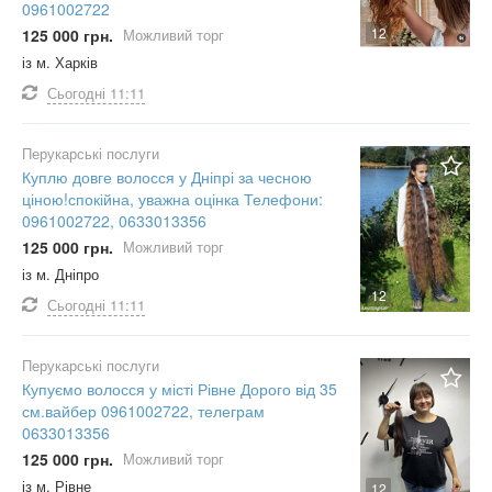
0961002722
12
125 000 грн.
Можливий торг
із м. Харків
Сьогодні
11:11
Перукарські послуги
Куплю довге волосся у Дніпрі за чесною
ціною!спокійна, уважна оцінка Телефони:
0961002722, 0633013356
125 000 грн.
Можливий торг
із м. Дніпро
12
Сьогодні
11:11
Перукарські послуги
Купуємо волосся у місті Рівне Дорого від 35
см.вайбер 0961002722, телеграм
0633013356
125 000 грн.
Можливий торг
із м. Рівне
12