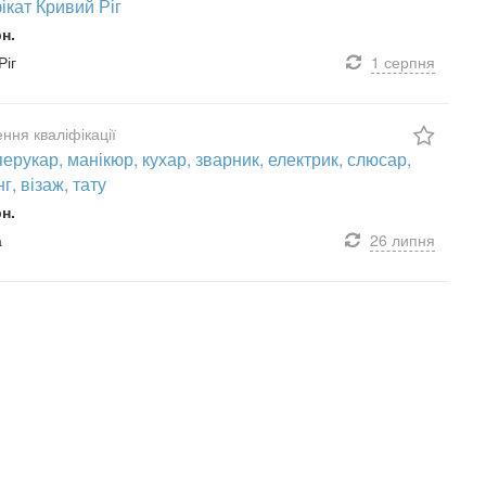
ікат Кривий Ріг
рн.
Ріг
1 серпня
ння кваліфікації
перукар, манікюр, кухар, зварник, електрик, слюсар,
г, візаж, тату
рн.
а
26 липня