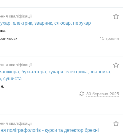
ння кваліфікації
кухар, електрик, зварник, слюсар, перукар
рна
ранківськ
15 травня
ння кваліфікації
манікюра, бухгалтера, кухаря. електрика, зварника,
, сушиста
рн.
30 березня
2025
ння кваліфікації
ня поліграфологів - курси та детектор брехні