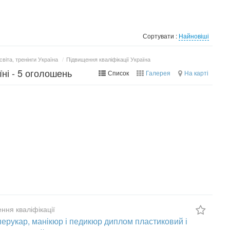
Сортувати :
Найновіші
світа, тренінги Україна
/
Підвищення кваліфікації Україна
їні - 5 оголошень
Список
Галерея
На карті
ння кваліфікації
перукар, манікюр і педикюр диплом пластиковий і