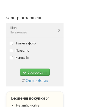
Фільтр оголошень
Ціна
Не важливо
Валюта:
грн.
Тільки з фото
Приватне
Компанія
Не важливо
Застосувати
Скинути фільтр
Безпечні покупки ✅
Не здійснюйте