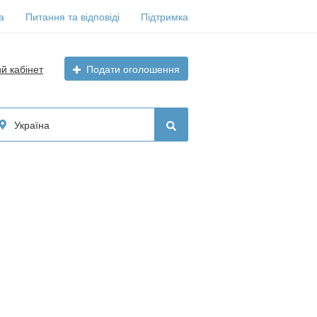
а
Питання та відповіді
Підтримка
ий кабінет
Подати оголошення
Україна