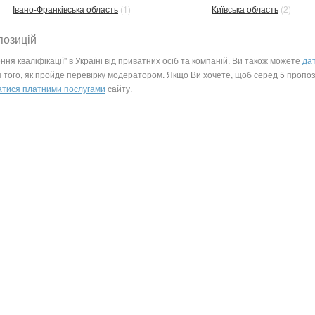
Івано-Франківська область
(1)
Київська область
(2)
позицій
ння кваліфікації" в Україні від приватних осіб та компаній. Ви також можете
да
сля того, як пройде перевірку модератором. Якщо Ви хочете, щоб серед 5 про
атися платними послугами
сайту.