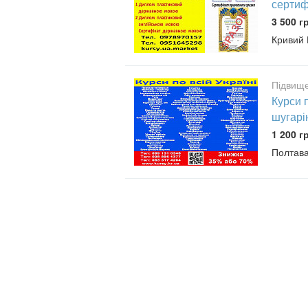
сертиф
3 500 г
Кривий 
Підвище
Курси 
шугарін
1 200 г
Полтав