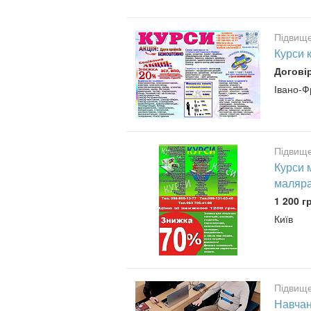
Підвище
Курси 
Догові
Івано-Ф
Підвище
Курси 
маляра
1 200 г
Київ
Підвище
Навчан