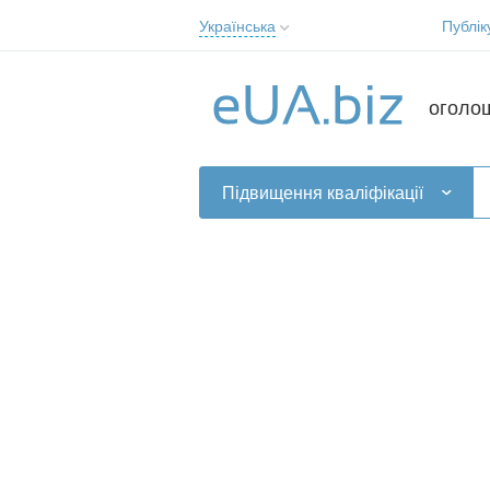
Українська
Публік
Русский
Українська
оголо
Підвищення кваліфікації