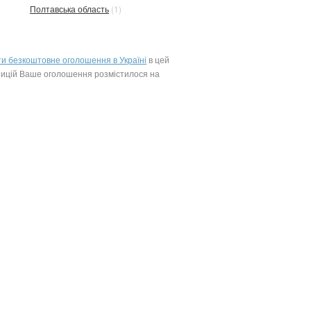
Полтавська область
(1)
ти безкоштовне оголошення в Україні
в цей
позицій Ваше оголошення розмістилося на