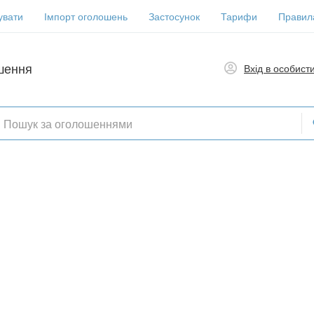
увати
Імпорт оголошень
Застосунок
Тарифи
Правил
шення
Вхід в особист