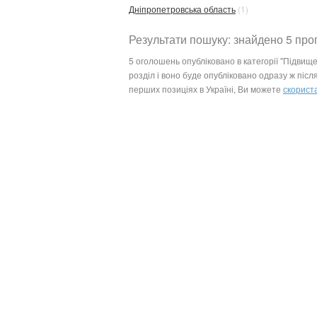
Дніпропетровська область
(1)
Результати пошуку: знайдено 5 про
5 оголошень опубліковано в категорії "Підвище
розділ і воно буде опубліковано одразу ж пі
перших позиціях в Україні, Ви можете
скорист