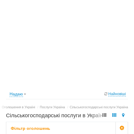
Надаю
Найновіші
/
Оголошення в Україні
/
Послуги Україна
/
Сільськогосподарські послуги Україна
Сільськогосподарські послуги в Україні - 36
оголошень
Фільтр оголошень