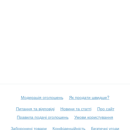
Модерація оголошень
Як продати швидше?
Питання та відповіді
Новини та статті
Про сайт
Правила подачі оголошень
Умови користування
Заборонені товари
Конфіденційність
Безпечні угоди