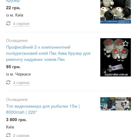
22 грн.
із м. Київ
3
4 серпня
Оснащення
Професійний 2-х компонентний
поліуретановий клей Пвх Аква Крузер для
ремонту надувних човнів Пвх
95 грн.
4
із м. Черкаси
4 серпня
Оснащення
Топ видеокамера для рыбалки 15м |
12
8000mah | 220°
3 800 грн.
Київ
2 серпня