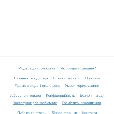
Модерація оголошень
Як продати швидше?
Питання та відповіді
Новини та статті
Про сайт
Правила подачі оголошень
Умови користування
Заборонені товари
Конфіденційність
Безпечні угоди
Застосунок для мобільних
Розмістити оголошення
Публікація статей
Бізнес-сторінки
Контакти