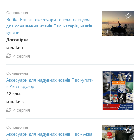
Оснащення
Borika Fasten аксесуари та комплектуючі
для оснащення човнів Пвх, катерів, каяків
купити
3
Договірна
із м. Київ
4 серпня
Оснащення
Аксесуари для надувних човнів Пвх купити
в Аква Крузер
22 грн.
із м. Київ
2
4 серпня
Оснащення
Аксесуари для надувних човнів Пвх - Аква
Крузер