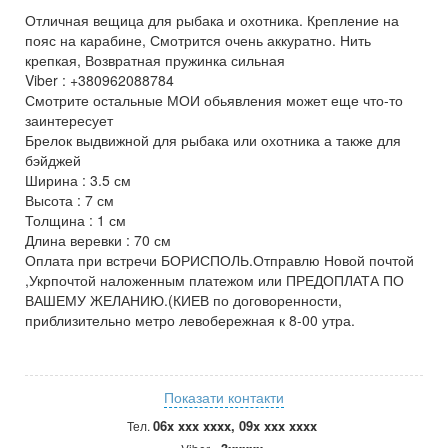
Отличная вещица для рыбака и охотника. Крепление на
пояс на карабине, Смотрится очень аккуратно. Нить
крепкая, Возвратная пружинка сильная
Viber : +380962088784
Смотрите остальные МОИ обьявления может еще что-то
заинтересует
Брелок выдвижной для рыбака или охотника а также для
бэйджей
Ширина : 3.5 см
Высота : 7 см
Толщина : 1 см
Длина веревки : 70 см
Оплата при встречи БОРИСПОЛЬ.Отправлю Новой почтой
,Укрпочтой наложенным платежом или ПРЕДОПЛАТА ПО
ВАШЕМУ ЖЕЛАНИЮ.(КИЕВ по договоренности,
приблизительно метро левобережная к 8-00 утра.
Показати контакти
06x xxx xxxx, 09x xxx xxxx
Тел.