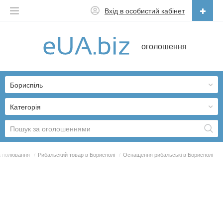
Вхід в особистий кабінет
Українська
оголошення
Русский
Українська
Бориспіль
Категорія
а полювання
/
Рибальский товар в Борисполі
/
Оснащення рибальські в Борисполі