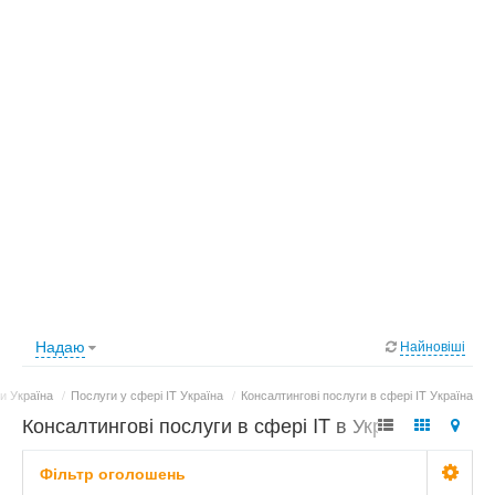
Надаю
Найновіші
и Україна
/
Послуги у сфері IT Україна
/
Консалтингові послуги в сфері IT Україна
Консалтингові послуги в сфері IT в Україні - 2
оголошення
Фільтр оголошень