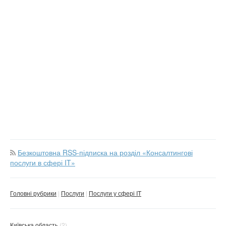
Безкоштовна RSS-підписка на розділ «Консалтингові
послуги в сфері IT»
Головні рубрики
Послуги
Послуги у сфері IT
Київська область
(2)