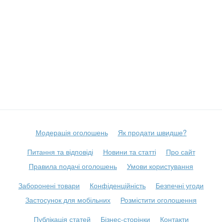
Модерація оголошень
Як продати швидше?
Питання та відповіді
Новини та статті
Про сайт
Правила подачі оголошень
Умови користування
Заборонені товари
Конфіденційність
Безпечні угоди
Застосунок для мобільних
Розмістити оголошення
Публікація статей
Бізнес-сторінки
Контакти