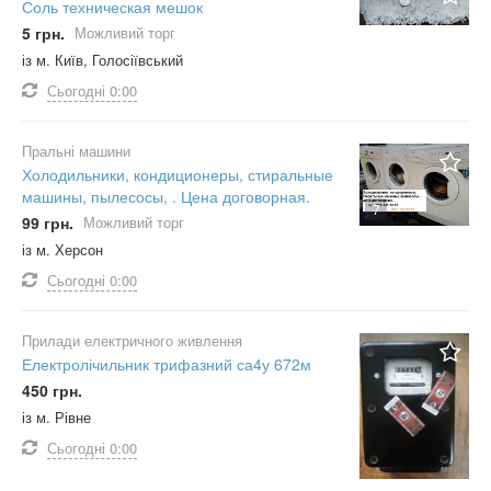
Соль техническая мешок
5 грн.
Можливий торг
із м. Київ, Голосіївський
Сьогодні
0:00
Пральні машини
Холодильники, кондиционеры, стиральные
машины, пылесосы, . Цена договорная.
7
99 грн.
Можливий торг
із м. Херсон
Сьогодні
0:00
Прилади електричного живлення
Електролічильник трифазний са4у 672м
450 грн.
із м. Рівне
Сьогодні
0:00