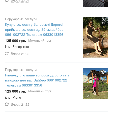
Вчора
23:04
8
Перукарські послуги
Купую волосся у Запоріжжі Дорого!
приймаю волосся від 35 см.вайбер
0961002722 Телеграм 0633013356
125 000 грн.
Можливий торг
із м. Запоріжжя
Вчора
21:33
12
Перукарські послуги
Рівне-куплю ваше волосся Дорого та з
вигодою для вас Вайбер 0961002722
Телеграм 0633013356
125 000 грн.
Можливий торг
12
із м. Рівне
Вчора
21:32