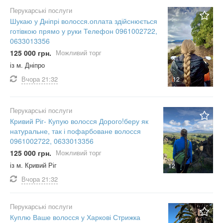
Перукарські послуги
Шукаю у Дніпрі волосся.оплата здійснюється
готівкою прямо у руки Телефон 0961002722,
0633013356
125 000 грн.
Можливий торг
із м. Дніпро
Вчора
21:32
12
Перукарські послуги
Кривий Ріг- Купую волосся Дорого!беру як
натуральне, так і пофарбоване волосся
0961002722, 0633013356
125 000 грн.
Можливий торг
із м. Кривий Ріг
12
Вчора
21:32
Перукарські послуги
Куплю Ваше волосся у Харкові Стрижка