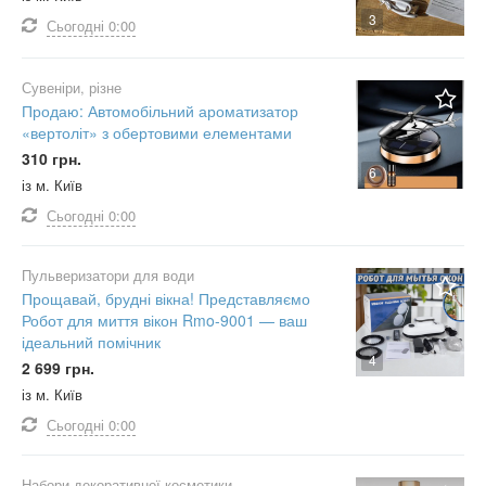
3
Сьогодні
0:00
Сувеніри, різне
Продаю: Автомобільний ароматизатор
«вертоліт» з обертовими елементами
310 грн.
6
із м. Київ
Сьогодні
0:00
Пульверизатори для води
Прощавай, брудні вікна! Представляємо
Робот для миття вікон Rmo-9001 — ваш
ідеальний помічник
4
2 699 грн.
із м. Київ
Сьогодні
0:00
Набори декоративної косметики