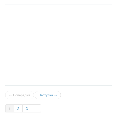
← Попередня
Наступна →
1
2
3
...