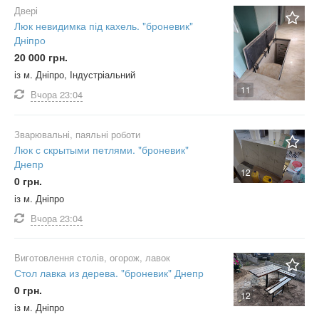
Двері
Люк невидимка під кахель. "броневик"
Дніпро
20 000 грн.
із м. Дніпро, Індустріальний
11
Вчора
23:04
Зварювальні, паяльні роботи
Люк с скрытыми петлями. "броневик"
Днепр
12
0 грн.
із м. Дніпро
Вчора
23:04
Виготовлення столів, огорож, лавок
Стол лавка из дерева. "броневик" Днепр
0 грн.
12
із м. Дніпро