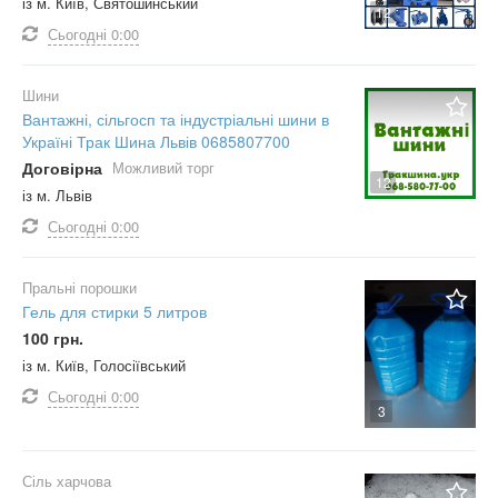
із м. Київ, Святошинський
12
Сьогодні
0:00
Шини
Вантажні, сільгосп та індустріальні шини в
Україні Трак Шина Львів 0685807700
Договірна
Можливий торг
12
із м. Львів
Сьогодні
0:00
Пральні порошки
Гель для стирки 5 литров
100 грн.
із м. Київ, Голосіївський
Сьогодні
0:00
3
Сіль харчова