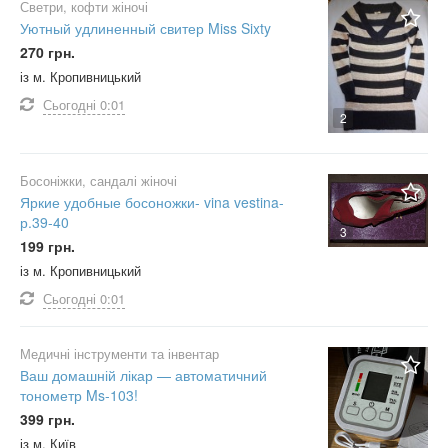
Светри, кофти жіночі
Уютный удлиненный свитер Miss Sixty
270 грн.
із м. Кропивницький
Сьогодні
0:01
2
Босоніжки, сандалі жіночі
Яркие удобные босоножки- vina vestina-
р.39-40
3
199 грн.
із м. Кропивницький
Сьогодні
0:01
Медичні інструменти та інвентар
Ваш домашній лікар — автоматичний
тонометр Ms-103!
399 грн.
із м. Київ