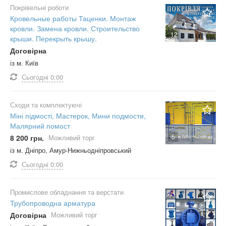
Покрівельні роботи
Кровельные работы Таценки. Монтаж
кровли. Замена кровли. Строительство
12
крыши. Перекрыть крышу.
Договірна
із м. Київ
Сьогодні
0:00
Сходи та комплектуючі
Міні підмості, Мастерок, Мини подмости,
Малярний помост
5
8 200 грн.
Можливий торг
із м. Дніпро, Амур-Нижньодніпровський
Сьогодні
0:00
Промислове обладнання та верстати
Трубопроводна арматура
Договірна
Можливий торг