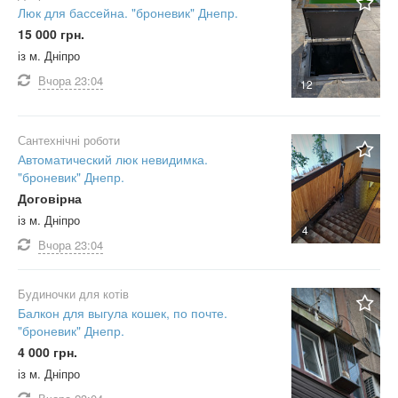
Люк для бассейна. "броневик" Днепр.
15 000 грн.
із м. Дніпро
Вчора
23:04
12
Сантехнічні роботи
Автоматический люк невидимка.
"броневик" Днепр.
Договірна
із м. Дніпро
4
Вчора
23:04
Будиночки для котів
Балкон для выгула кошек, по почте.
"броневик" Днепр.
4 000 грн.
із м. Дніпро