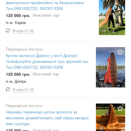
виконується професійно та безкоштовно
Тел.0961002722, 0633013356
125 000 грн.
Можливий торг
із м. Харків
Вчора
21:32
12
Перукарські послуги
Куплю волосся Дорого у місті Дніпро!
телефонуйте домовимося про зручний час
Тел.0961002722, 0633013356
125 000 грн.
Можливий торг
із м. Дніпро
12
Вчора
21:32
Перукарські послуги
Чернівці-терміново куплю волосся за
високими цінами!оновіть свій образ вигідно
вже сьогодні
12
125 000 грн.
Можливий торг