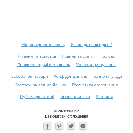
Модерація оголошень
Як продати швидше?
Питання та відповіді
Новини та статті
Про сайт
Правила подачі оголошень
Умови користування
Заборонені товари
Конфіденційність
Безпечні угоди
Застосунок для мобільних
Розмістити оголошення
Публікація статей
Бізнес-сторінки
Контакти
© 2026 eua.biz
Безкоштовні оголошення