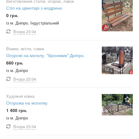
Виготовлення столів, огорож, лавок
Стіл на цвинтарі з модрини.
0 грн.
із м. Дніпро, Індустріальний
12
Вчора
23:04
Віники, мітли, совки
Огорожі на могилу. "броневик" Дніпро.
660 грн.
12
із м. Дніпро
Вчора
23:04
Художня ковка
Огорожа на могилку
1 400 грн.
9
із м. Дніпро
Вчора
23:04