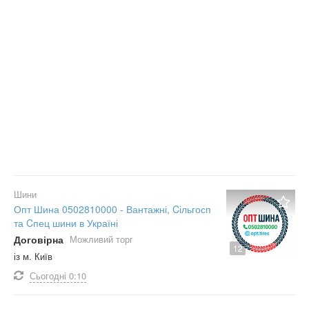
Шини
Опт Шина 0502810000 - Вантажні, Cільгосп
та Cпец шини в Україні
Договірна
Можливий торг
12
із м. Київ
Сьогодні
0:10