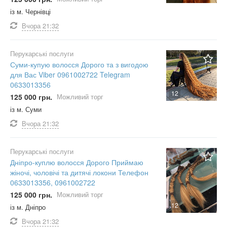
із м. Чернівці
Вчора
21:32
Перукарські послуги
Суми-купую волосся Дорого та з вигодою
для Вас Viber 0961002722 Telegram
0633013356
12
125 000 грн.
Можливий торг
із м. Суми
Вчора
21:32
Перукарські послуги
Дніпро-куплю волосся Дорого Приймаю
жіночі, чоловічі та дитячі локони Телефон
0633013356, 0961002722
125 000 грн.
Можливий торг
12
із м. Дніпро
Вчора
21:32