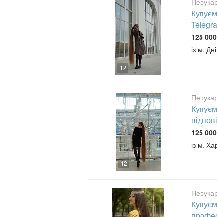
Перукар
Купуєм
Telegr
125 000
із м. Дн
12
Перукар
Купуєм
відпов
125 000
із м. Ха
12
Перукар
Купуєм
профес