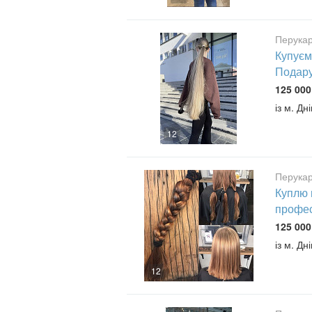
Перукар
Купуєм
Подару
125 000
із м. Дн
12
Перукар
Куплю 
профес
125 000
із м. Дн
12