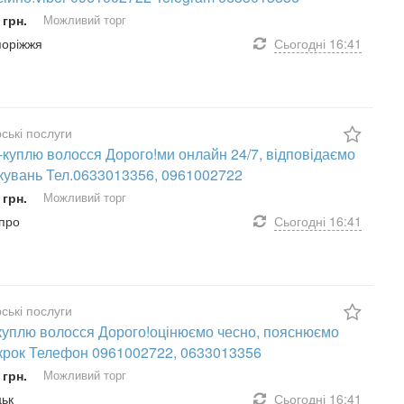
 грн.
Можливий торг
апоріжжя
Сьогодні
16:41
ські послуги
-куплю волосся Дорого!ми онлайн 24/7, відповідаємо
ікувань Тел.0633013356, 0961002722
 грн.
Можливий торг
іпро
Сьогодні
16:41
ські послуги
куплю волосся Дорого!оцінюємо чесно, пояснюємо
крок Телефон 0961002722, 0633013356
 грн.
Можливий торг
цьк
Сьогодні
16:41