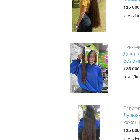
125 000
із м. З
12
Перукар
Дніпро
без оч
125 000
із м. Дн
12
Перукар
Луцьк-
кожен 
125 000
із м. Лу