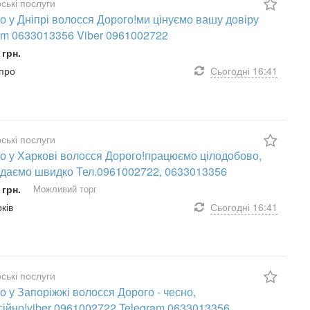
ські послуги
о у Дніпрі волосся Дорого!ми цінуємо вашу довіру
am 0633013356 Viber 0961002722
 грн.
іпро
Сьогодні
16:41
ські послуги
о у Харкові волосся Дорого!працюємо цілодобово,
ідаємо швидко Тел.0961002722, 0633013356
 грн.
Можливий торг
рків
Сьогодні
16:41
ські послуги
о у Запоріжжі волосся Дорого - чесно,
ійно!viber 0961002722 Telegram 0633013356