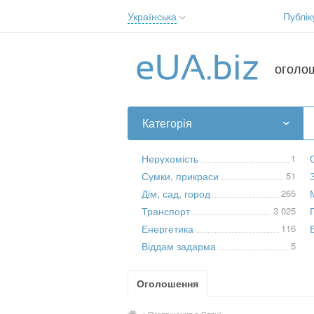
Українська
Публік
Русский
Українська
оголо
Категорія
Нерухомість
1
Сумки, прикраси
51
Дім, сад, город
265
Транспорт
3 025
Енергетика
116
Віддам задарма
5
Оголошення