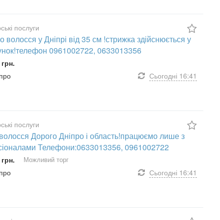
ські послуги
о волосся у Дніпрі від 35 см !стрижка здійснюється у
нок!телефон 0961002722, 0633013356
 грн.
іпро
Сьогодні
16:41
ські послуги
волосся Дорого Дніпро і область!працюємо лише з
іоналами Телефони:0633013356, 0961002722
 грн.
Можливий торг
іпро
Сьогодні
16:41