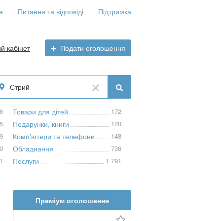
а
Питання та відповіді
Підтримка
ий кабінет
Подати оголошення
Стрий
6
Товари для дітей
172
5
Подарунки, книги
120
9
Комп'ютери та телефони
148
0
Обладнання
736
1
Послуги
1 791
Преміум оголошення