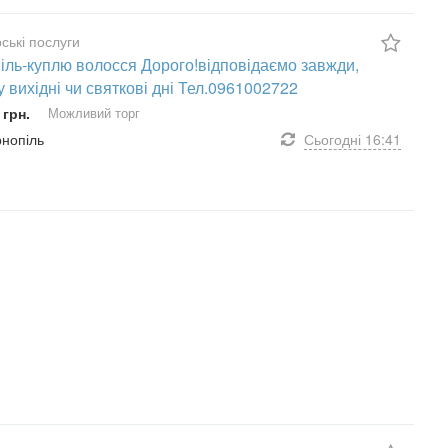
ські послуги
іль-куплю волосся Дорого!відповідаємо завжди,
у вихідні чи святкові дні Тел.0961002722
 грн.
Можливий торг
рнопіль
Сьогодні
16:41