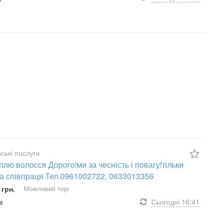
ські послуги
плю волосся Дорого!ми за чесність і повагу!тільки
а співпраця Тел.0961002722, 0633013356
 грн.
Можливий торг
в
Сьогодні
16:41