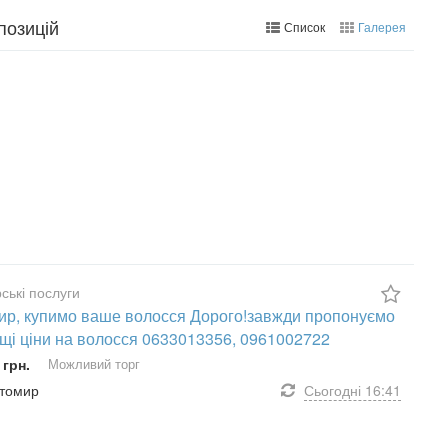
позицій
Список
Галерея
ські послуги
р, купимо ваше волосся Дорого!завжди пропонуємо
щі ціни на волосся 0633013356, 0961002722
 грн.
Можливий торг
итомир
Сьогодні
16:41