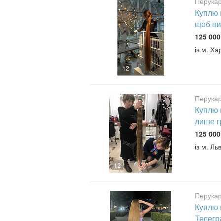
Перукар
Куплю 
щоб ви
125 000
із м. Ха
12
Перукар
Куплю 
лише г
125 000
із м. Льв
12
Перукар
Куплю 
Телегр