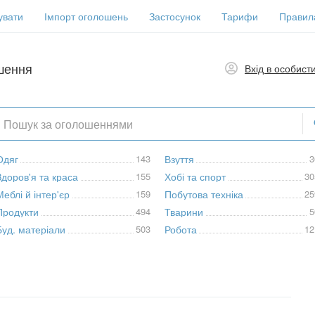
увати
Імпорт оголошень
Застосунок
Тарифи
Правил
шення
Вхід в особист
Одяг
143
Взуття
3
Здоров'я та краса
155
Хобі та спорт
30
Меблі й інтер'єр
159
Побутова техніка
25
Продукти
494
Тварини
5
Буд. матеріали
503
Робота
12