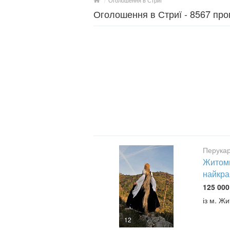
/
Оголошення в Стриї
Оголошення в Стриї - 8567 про
Перукар
Житоми
найкра
125 000
із м. Ж
12