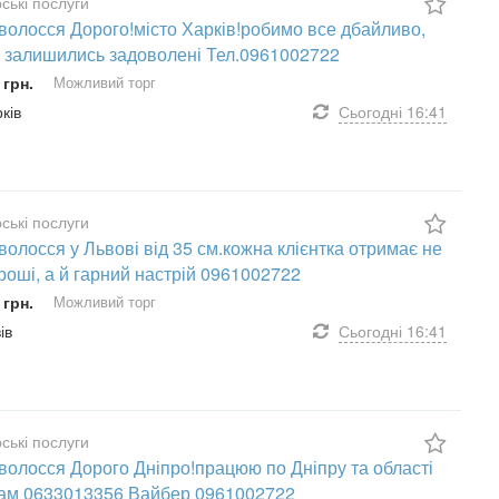
ські послуги
волосся Дорого!місто Харків!робимо все дбайливо,
 залишились задоволені Тел.0961002722
 грн.
Можливий торг
рків
Сьогодні
16:41
ські послуги
волосся у Львові від 35 см.кожна клієнтка отримає не
роші, а й гарний настрій 0961002722
 грн.
Можливий торг
ів
Сьогодні
16:41
ські послуги
волосся Дорого Дніпро!працюю по Дніпру та області
ам 0633013356 Вайбер 0961002722