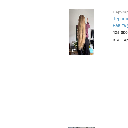
Перукар
Терноп
навіть 
125 000
із м. Те
12