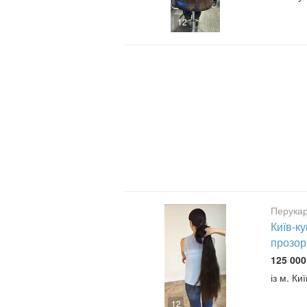
12
Перукар
Київ-ку
прозор
125 000
із м. Киї
12