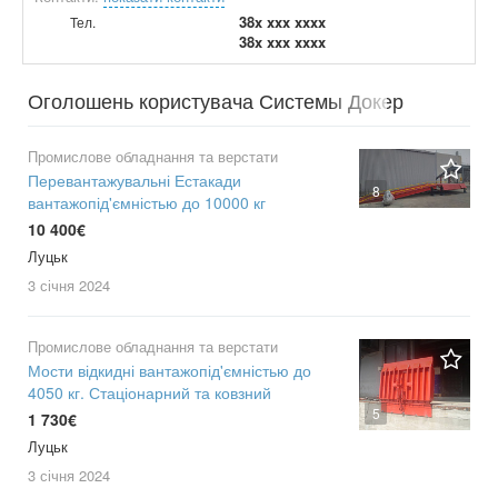
38x xxx xxxx
Тел.
38x xxx xxxx
Оголошень користувача Системы Докер
ООО
Промислове обладнання та верстати
Перевантажувальні Естакади
8
вантажопід'ємністью до 10000 кг
10 400€
Луцьк
3 січня
2024
Промислове обладнання та верстати
Мости відкидні вантажопід'ємністью до
4050 кг. Стаціонарний та ковзний
5
1 730€
Луцьк
3 січня
2024