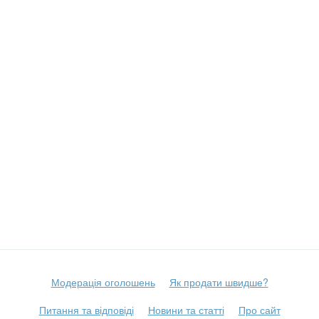
Модерація оголошень
Як продати швидше?
Питання та відповіді
Новини та статті
Про сайт