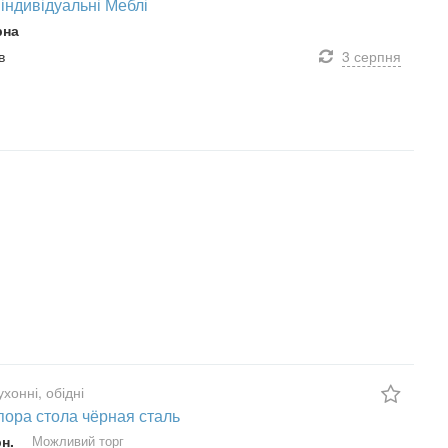
 індивідуальні Меблі
рна
в
3 серпня
хонні, обідні
пора стола чёрная сталь
рн.
Можливий торг