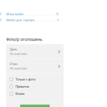
3
М'які меблі
12
2
Меблі для торгівлі
3
Фільтр оголошень
Ціна
Не важливо
Стан
Валюта:
грн.
Не важливо
Нове
Тільки з фото
Не важливо
Б/в
Приватне
Не важливо
Бізнес