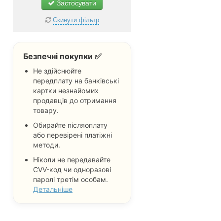
Застосувати
Скинути фільтр
Безпечні покупки ✅
Не здійснюйте
передплату на банківські
картки незнайомих
продавців до отримання
товару.
Обирайте післяоплату
або перевірені платіжні
методи.
Ніколи не передавайте
CVV-код чи одноразові
паролі третім особам.
Детальніше