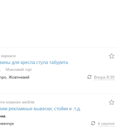
 каркаси
вины для кресла стула табурета
.
Можливий торг
ніпро, Жовтневий
Вчора
8:35
ти кованих меблів
вим рекламные вывески, стойки и .т.д.
рна
ременчук
4 серпня