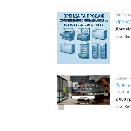
Меблі дл
Оренда
Догові
із м. З
Офісні 
Купить
сделан
2 000 г
із м. Ки
4