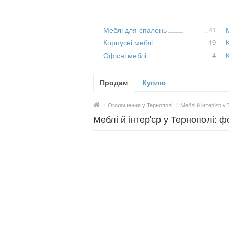
Меблі для спалень
41
Корпусні меблі
19
Офісні меблі
4
Продам
Куплю
/
Оголошення у Тернополі
/
Меблі й інтер'єр у
Меблі й інтер'єр у Тернополі: ф