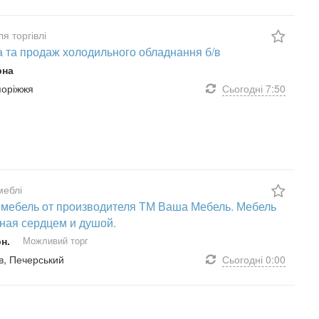
я торгівлі
 та продаж холодильного обладнання б/в
рна
апоріжжя
Сьогодні
7:50
меблі
 мебель от производителя ТМ Ваша Мебель. Мебель
ная сердцем и душой.
рн.
Можливий торг
їв, Печерський
Сьогодні
0:00