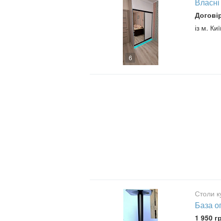
Власні
Догові
із м. Киї
6
Столи ку
База о
1 950 г