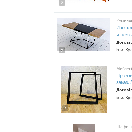
2
Комплек
Изгото
и поже
Догові
із м. К
2
Меблеві
Произв
заказ.
Догові
із м. К
2
Шафи, 