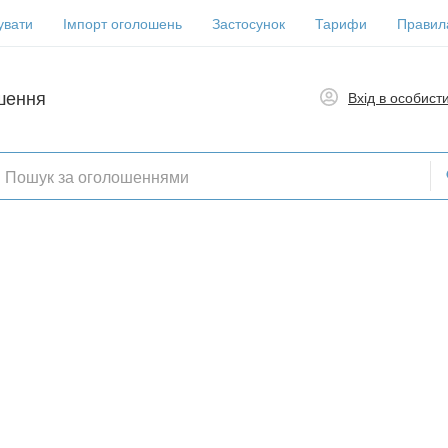
увати
Імпорт оголошень
Застосунок
Тарифи
Правил
шення
Вхід в особист