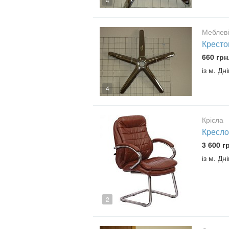
4
Меблеві
Кресто
660 грн
із м. Дн
4
Крісла
Кресло
3 600 г
із м. Дн
2