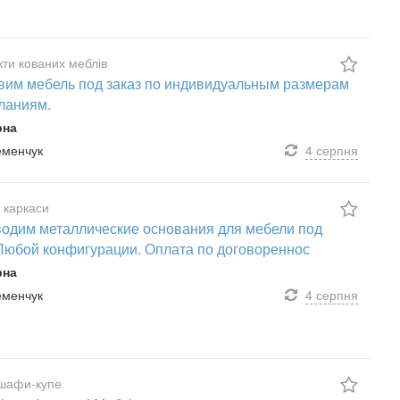
ти кованих меблів
вим мебель под заказ по индивидуальным размерам
ланиям.
рна
ременчук
4 серпня
 каркаси
одим металлические основания для мебели под
 Любой конфигурации. Оплата по договореннос
рна
ременчук
4 серпня
шафи-купе