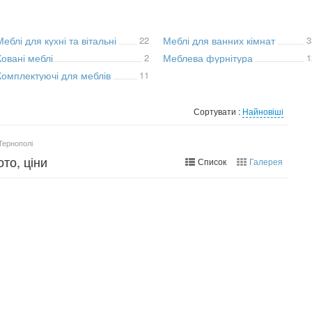
Меблі для кухні та вітальні
22
Меблі для ванних кімнат
3
Ковані меблі
2
Меблева фурнітура
1
Комплектуючі для меблів
11
Сортувати :
Найновіші
 Тернополі
ото, ціни
Список
Галерея