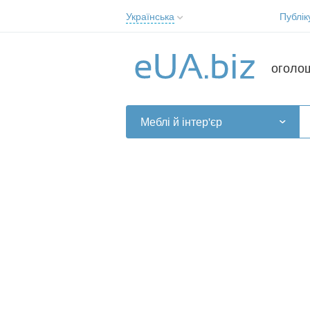
Українська
Публік
Русский
Українська
оголо
Меблі й інтер'єр