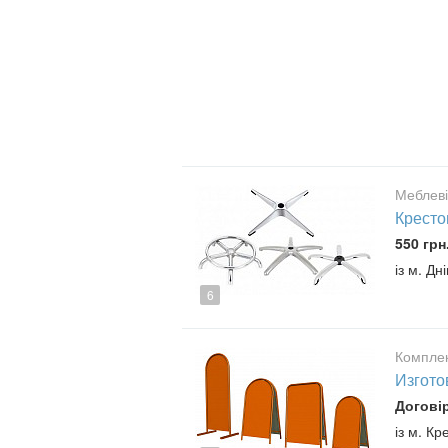
Меблеві
Кресто
550 грн
із м. Д
6
Комплек
Изгото
Догові
із м. К