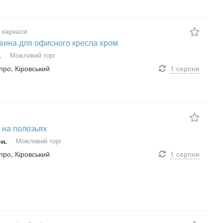
 каркаси
вина для офисного кресла хром
.
Можливий торг
іпро, Кіровський
1 серпня
 на полозьях
рн.
Можливий торг
іпро, Кіровський
1 серпня