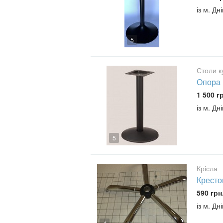
із м. Дн
5
Столи ку
Опора 
1 500 г
із м. Дн
5
Крісла
Кресто
590 грн
із м. Дн