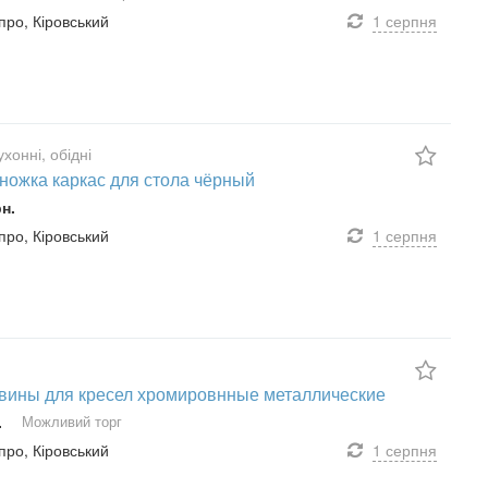
іпро, Кіровський
1 серпня
хонні, обідні
ножка каркас для стола чёрный
рн.
іпро, Кіровський
1 серпня
вины для кресел хромировнные металлические
.
Можливий торг
іпро, Кіровський
1 серпня