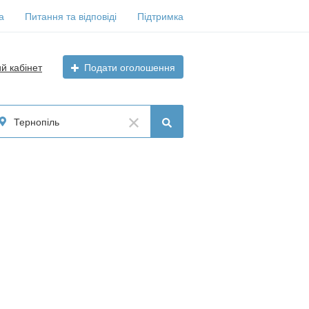
а
Питання та відповіді
Підтримка
ий кабінет
Подати оголошення
Тернопіль