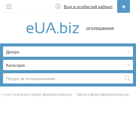
Вхід в особистий кабінет
Українська
оголошення
Русский
Українська
Дніпро
Категорія
ля кухні та вітальні в Дніпрі (Дніпропетровську)
/
Крісла в Дніпрі (Дніпропетровську)