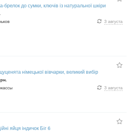
а-брелок до сумки, ключів із натуральної шкіри
.
рьков
3 августа
 цуценята німецької вівчарки, великий вибір
грн.
еркассы
3 августа
ійні яйця індичок Біг 6