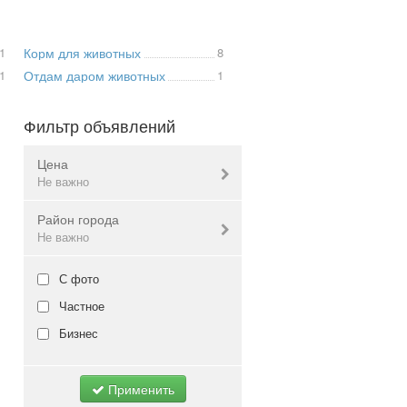
1
Корм для животных
8
1
Отдам даром животных
1
Фильтр объявлений
Цена
Не важно
Район города
Валюта:
грн.
Не важно
Жовтневый
С фото
Не важно
Заводский
Частное
Коммунарский
Бизнес
Ленинский
Орджоникидзевский
Применить