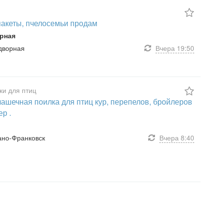
акеты, пчелосемьи продам
рная
адворная
Вчера
19:50
и для птиц
ашечная поилка для птиц кур, перепелов, бройлеров
ер .
вано-Франковск
Вчера
8:40