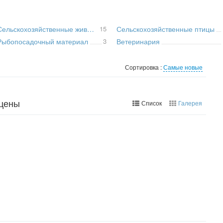
Сельскохозяйственные животные и насекомые
15
Сельскохозяйственные птицы
Рыбопосадочный материал
3
Ветеринария
Сортировка :
Самые новые
 цены
Список
Галерея