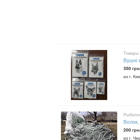
Товары 
Вушні 
350 грн
из г. К
8
Рыбопо
Волок,
200 грн
из г. Ч