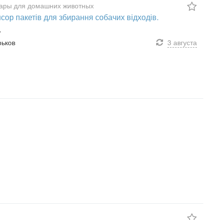
уары для домашних животных
сор пакетів для збирання собачих відходів.
.
рьков
3 августа