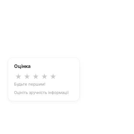
Оцінка
★
★
★
★
★
Будьте першим!
Оцініть зручність інформації