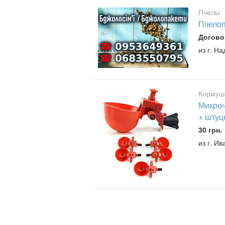
Пчелы
Пчелоп
Догово
из г. Н
Кормушк
Микроч
+ штуц
30 грн.
из г. И