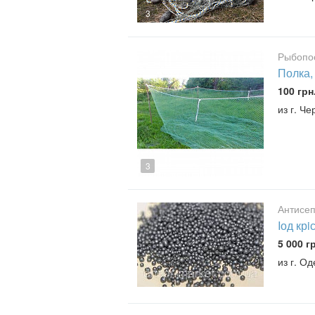
3
Рыбопо
Полка,
100 грн
из г. Ч
3
Антисеп
Iод кр
5 000 г
из г. О