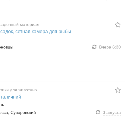
садочный материал
 садок, сетная камера для рыбы
.
ерновцы
Вчера
6:30
тики для животных
iсталичний
рн.
десса, Суворовский
3 августа