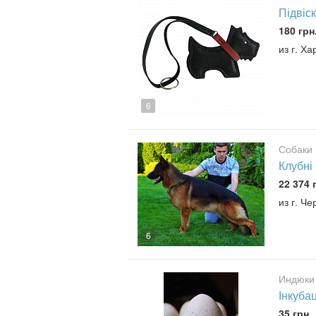
Підвіск
180 грн
из г. Ха
6
Собаки
Клубні
22 374 
из г. Ч
6
Индюки
Інкубац
35 грн.