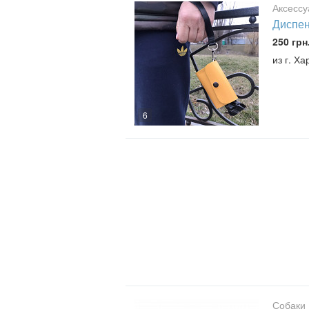
Аксесс
Диспен
250 грн
из г. Ха
6
Собаки