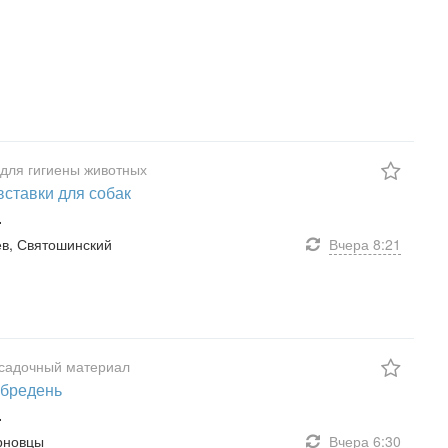
для гигиены животных
вставки для собак
.
иев, Святошинский
Вчера
8:21
садочный материал
 бредень
.
ерновцы
Вчера
6:30