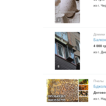
из г. Ч
2
Домики 
Балкон
4 000 г
из г. Дн
8
Пчелы
Бджолин
Догово
из г. Н