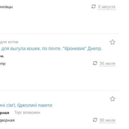
ерновцы
2 августа
для котов
 для выгула кошек, по почте. "броневик" Днепр.
рн.
епр
30 июля
і сім'ї, бджолині пакети
рная
Торг возможен
адворная
30 июля