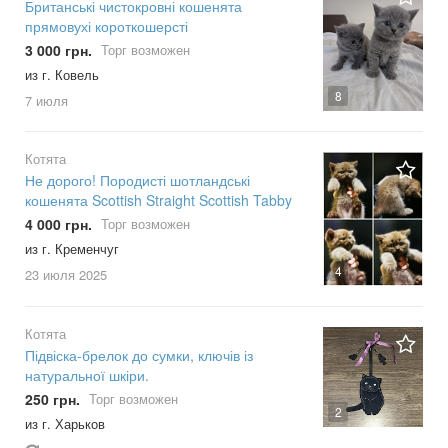
Британські чистокровні кошенята
прямовухі короткошерсті
3 000 грн.
Торг возможен
из г. Ковель
8
7 июля
Котята
Не дорого! Породисті шотландські
кошенята Scottish Straight Scottish Tabby
4 000 грн.
Торг возможен
из г. Кременчуг
4
23 июля
2025
Котята
Підвіска-брелок до сумки, ключів із
натуральної шкіри.
250 грн.
Торг возможен
2
из г. Харьков