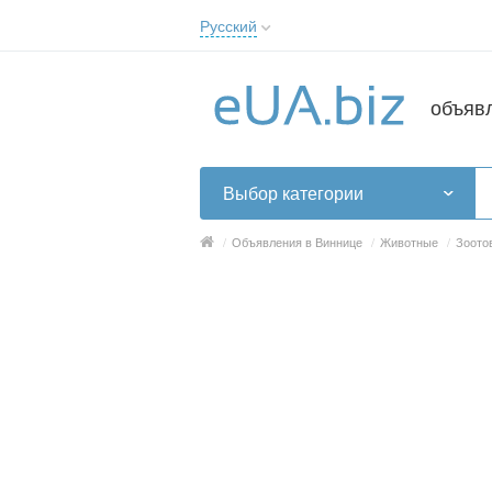
Русский
Русский
Українська
объяв
Выбор категории
/
Объявления в Виннице
/
Животные
/
Зоото