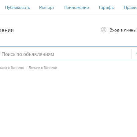
Публиковать
Импорт
Приложение
Тарифы
Прави
ления
Вход в личны
вары в Виннице
/
Лежаки в Виннице