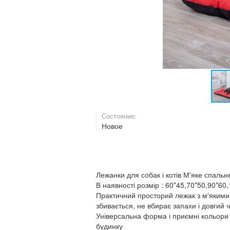
Состояние:
Новое
Лежанки для собак і котів М'яке спальн
В наявності розмір : 60*45,70*50,90*60
Практичний просторий лежак з м'якими 
збивається, не вбирає запахи і довги
Універсальна форма і приємні кольори
будинку