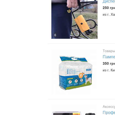
Диспен
250 гр
из г. Х
6
Товары
Пампе
350 гр
из г. К
Аксесс
Профе