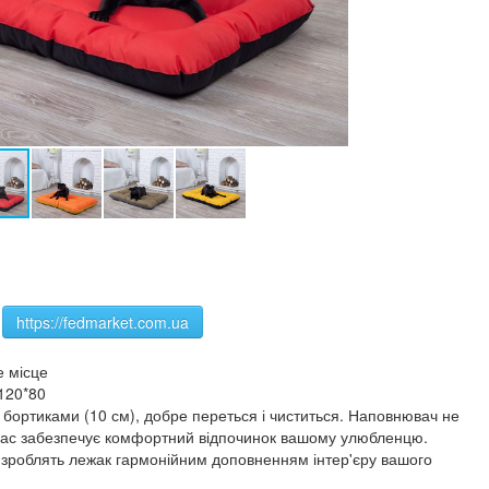
https://fedmarket.com.ua
е місце
,120*80
бортиками (10 см), добре переться і чиститься. Наповнювач не
й час забезпечує комфортний відпочинок вашому улюбленцю.
 зроблять лежак гармонійним доповненням інтер'єру вашого