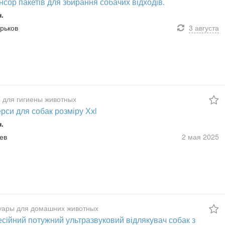
сор пакетів для збирання собачих відходів.
н.
арьков
3 августа
 для гигиены животных
рси для собак розміру Ххl
н.
иев
2 мая
2025
уары для домашних животных
сійний потужний ультразвуковий відлякувач собак з