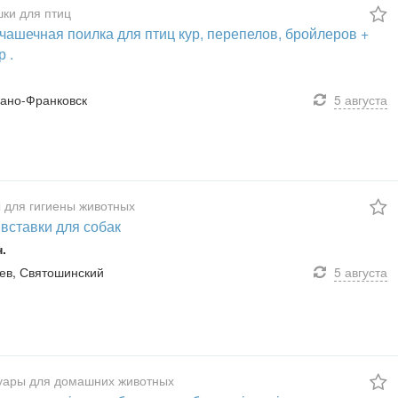
ки для птиц
чашечная поилка для птиц кур, перепелов, бройлеров +
 .
Ивано-Франковск
5 августа
 для гигиены животных
вставки для собак
н.
Киев, Святошинский
5 августа
уары для домашних животных