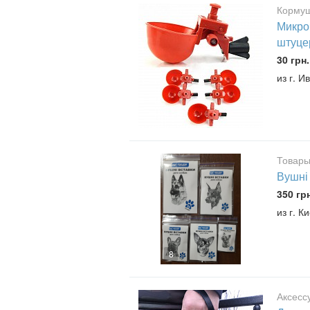
Кормуш
Микро
штуцер
30 грн.
из г. 
Товары
Вушні 
350 гр
из г. 
8
Аксесс