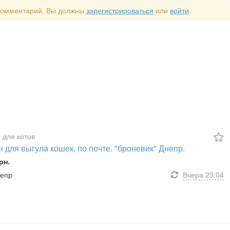
 комментарий, Вы должны
зарегистрироваться
или
войти
.
 для котов
 для выгула кошек, по почте. "броневик" Днепр.
рн.
непр
Вчера
23:04