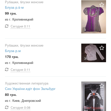
Рубашки, блузки женские
Блуза р.s-м
99 грн.
из г. Кропивницкий
Сегодня
0:11
3
Рубашки, блузки женские
Блуза р.м
170 грн.
3
из г. Кропивницкий
Сегодня
0:11
Художественная литература
Син України.едіт фон Зальбург
80 грн.
из г. Киев, Днепровский
Сегодня
0:08
6