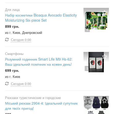
Для лица
Набір косметики Bioaqua Avocado Elasticity
Moisturizing Six-piece Set
899 грн.
3
из г. Киев, Днепровский
Сегодня
0:00
Смартфоны
Розумний годинник Smart Life M9 Hs-62:
Ваш ідеальний помічник на кожен день!
3
699 грн.
из г. Киев
Сегодня
0:00
Рюкзаки туристические и городские
Міський рюкзак 2904-4: Ідеальний супутник
для твоїх пригод!