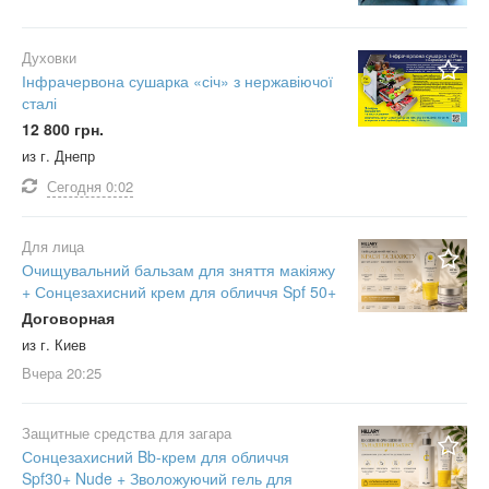
Духовки
Інфрачервона сушарка «січ» з нержавіючої
сталі
12 800 грн.
из г. Днепр
Сегодня
0:02
Для лица
Очищувальний бальзам для зняття макіяжу
+ Сонцезахисний крем для обличчя Spf 50+
Договорная
из г. Киев
Вчера
20:25
Защитные средства для загара
Сонцезахисний Bb-крем для обличчя
Spf30+ Nude + Зволожуючий гель для