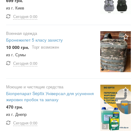
699 грн.
из г. Киев
Сегодня
0:00
Военная одежда
Бронежилет 5 класу захисту
10 000 грн.
Торг возможен
из г. Сумы
Сегодня
0:00
5
Моющие и чистящие средства
Біопрепарат Septix Універсал для усунення
жирових пробок та запаху
470 грн.
из г. Днепр
Сегодня
0:00
3