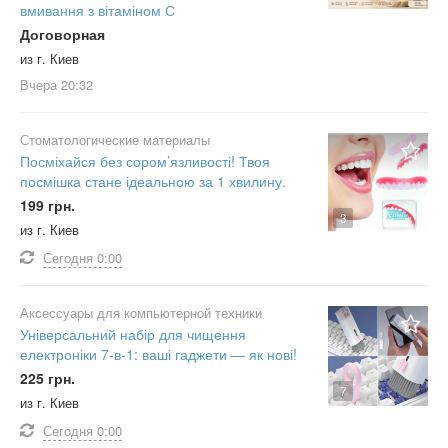
вмивання з вітаміном С
Договорная
из г. Киев
Вчера
20:32
Стоматологические материалы
Посміхайся без сором’язливості! Твоя
посмішка стане ідеальною за 1 хвилину.
199 грн.
3
из г. Киев
Сегодня
0:00
Аксессуары для компьютерной техники
Універсальний набір для чищення
електроніки 7-в-1: ваші гаджети — як нові!
225 грн.
7
из г. Киев
Сегодня
0:00