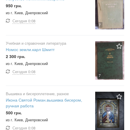
950 грн.
из г. Киев, Днепровский
Сегодня
0:08
7
Учебная и справочная литература
Номос земли.карл Шмитт
2 300 грн.
из г. Киев, Днепровский
Сегодня
0:08
7
Вышивка и бисероплетение, разное
Икона Святой Роман.вышивка бисером,
ручная работа
500 грн.
из г. Киев, Днепровский
Сегодня
0:08