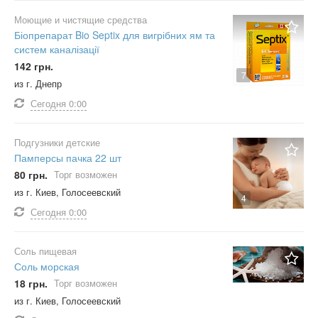
Моющие и чистящие средства
Біопрепарат Bio Septix для вигрібних ям та
систем каналізації
142 грн.
7
из г. Днепр
Сегодня
0:00
Подгузники детские
Памперсы пачка 22 шт
80 грн.
Торг возможен
из г. Киев, Голосеевский
4
Сегодня
0:00
Соль пищевая
Соль морская
18 грн.
Торг возможен
из г. Киев, Голосеевский