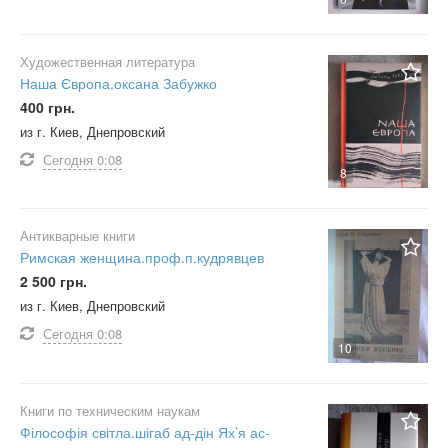
Художественная литература
Наша Європа.оксана Забужко
400 грн.
из г. Киев, Днепровский
Сегодня
0:08
8
Антикварные книги
Римская женщина.проф.п.кудрявцев
2 500 грн.
из г. Киев, Днепровский
Сегодня
0:08
10
Книги по техническим наукам
Філософія світла.шігаб ад-дін Ях’я ас-