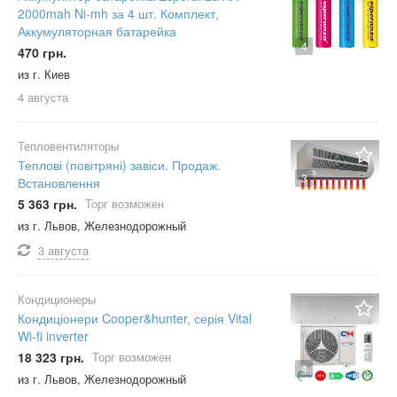
2000mah Ni-mh за 4 шт. Комплект,
Аккумуляторная батарейка
4
470 грн.
из г. Киев
4 августа
Тепловентиляторы
Теплові (повітряні) завіси. Продаж.
3
Встановлення
5 363 грн.
Торг возможен
из г. Львов, Железнодорожный
3 августа
Кондиционеры
Кондиціонери Cooper&hunter, серія Vital
Wi-fi inverter
18 323 грн.
Торг возможен
4
из г. Львов, Железнодорожный