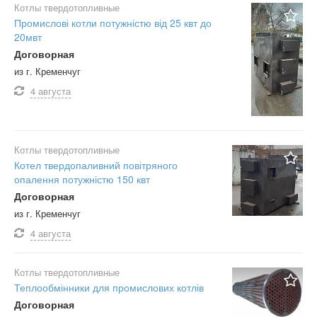
Котлы твердотопливные
Промислові котли потужністю від 25 квт до
20мвт
Договорная
из г. Кременчуг
4 августа
Котлы твердотопливные
Котел твердопаливний повітряного
опалення потужністю 150 квт
Договорная
из г. Кременчуг
4 августа
Котлы твердотопливные
Теплообмінники для промислових котлів
Договорная