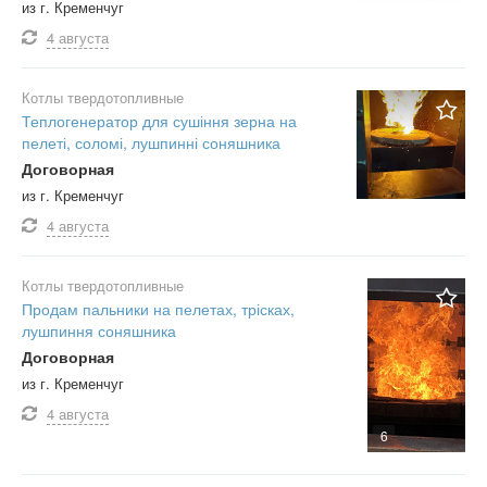
из г. Кременчуг
4 августа
Котлы твердотопливные
Теплогенератор для сушіння зерна на
пелеті, соломі, лушпинні соняшника
Договорная
из г. Кременчуг
4 августа
Котлы твердотопливные
Продам пальники на пелетах, трісках,
лушпиння соняшника
Договорная
из г. Кременчуг
4 августа
6