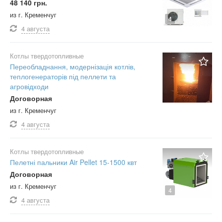
48 140 грн.
из г. Кременчуг
4
4 августа
Котлы твердотопливные
Переобладнання, модернізація котлів,
теплогенераторів під пеллети та
агровідходи
Договорная
из г. Кременчуг
4 августа
Котлы твердотопливные
Пелетні пальники Air Pellet 15-1500 квт
Договорная
из г. Кременчуг
4
4 августа