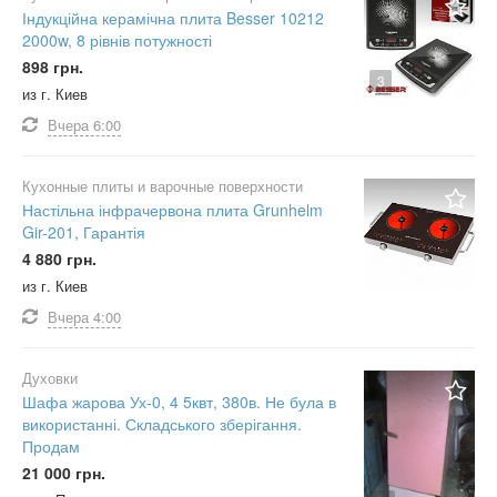
Індукційна керамічна плита Besser 10212
2000w, 8 рівнів потужності
898 грн.
3
из г. Киев
Вчера
6:00
Кухонные плиты и варочные поверхности
Настільна інфрачервона плита Grunhelm
Gir-201, Гарантія
4 880 грн.
из г. Киев
Вчера
4:00
Духовки
Шафа жарова Ух-0, 4 5квт, 380в. Не була в
використанні. Складського зберігання.
Продам
21 000 грн.