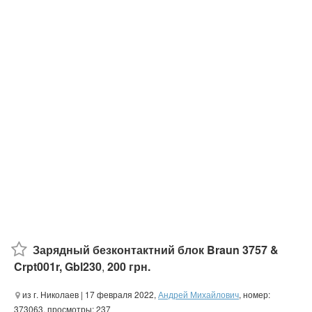
Зарядный безконтактний блок Braun 3757 &
Crpt001r, Gbl230
,
200 грн.
из г. Николаев
| 17 февраля 2022,
Андрей Михайлович
, номер:
373063, просмотры: 237