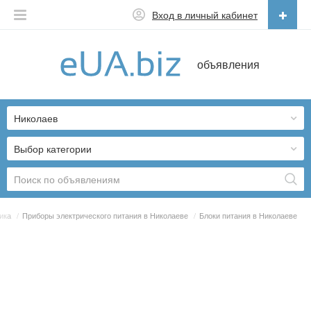
Вход в личный кабинет
Русский
объявления
Русский
Українська
Николаев
Выбор категории
ика
/
Приборы электрического питания в Николаеве
/
Блоки питания в Николаеве