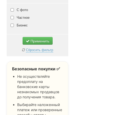
20
бирюзовый
кроссовки
21
бордовый
Не важно
кожа натуральная
С фото
22
бронзовый
кожа искусственная
Частное
23
голубой
сетка
Бизнес
24
горчичный
текстиль
25
джинс
Не важно
Применить
26
желтый
Сбросить фильтр
27
зеленый
28
золотой
Безопасные покупки ✅
29
изумрудный
Не осуществляйте
30
капучино
предоплату на
31
коралловый
банковские карты
незнакомых продавцов
32
коричневый
до получения товара.
33
красный
Выбирайте наложенный
34
кремовый
платеж или проверенные
способы оплаты.