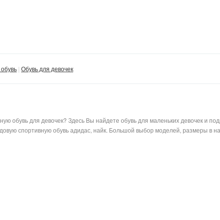
 обувь
Обувь для девочек
вную обувь для девочек? Здесь Вы найдете обувь для маленьких девочек и п
ндовую спортивную обувь адидас, найк. Большой выбор моделей, размеры в н