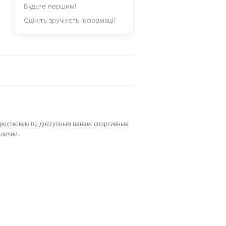
Будьте першим!
Оцініть зручність інформації
одростковую по доступным ценам: спортивные
аличии.