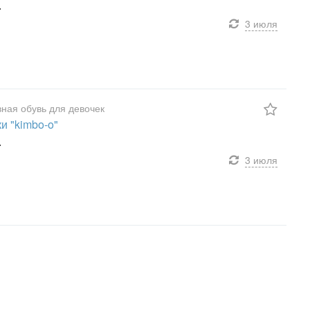
.
3 июля
ная обувь для девочек
ки "kimbo-o"
.
3 июля