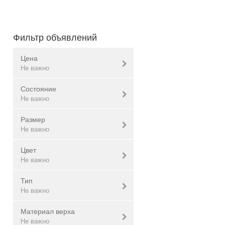
Фильтр объявлений
Цена
Не важно
Состояние
Валюта:
грн.
Не важно
Размер
Новое
Не важно
Не важно
Б/у
Цвет
Не важно
до 16
Не важно
16
Тип
17
баклажановый
Не важно
18
бежевый
Материал верха
19
белый
кеды
Не важно