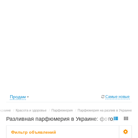
Продам
Самые новые
краине
/
Красота и здоровье
/
Парфюмерия
/
Парфюмерия на разлив в Украине
Разливная парфюмерия в Украине: фото,
цены
Фильтр объявлений