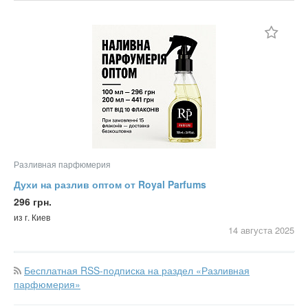
Цена
Не важно
Состояние
Валюта:
грн.
Не важно
Новое
С фото
Б/у
Частное
Не важно
Не важно
Бизнес
Разливная парфюмерия
Духи на разлив оптом от Royal Parfums
Сбросить фильтр
Применить
296 грн.
из г. Киев
14 августа
2025
Бесплатная RSS-подписка на раздел «Разливная
парфюмерия»