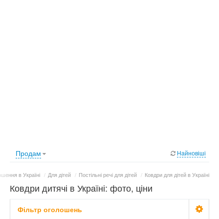
Продам
Найновіші
шення в Україні
/
Для дітей
/
Постільні речі для дітей
/
Ковдри для дітей в Україні
Ковдри дитячі в Україні: фото, ціни
Фільтр оголошень