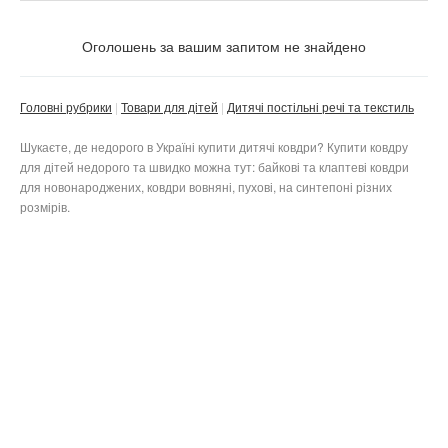
Ціна
Не важливо
Оголошень за вашим запитом не знайдено
Стан
Валюта:
грн.
Не важливо
Головні рубрики
Товари для дітей
Дитячі постільні речі та текстиль
Колір
Нове
Шукаєте, де недорого в Україні купити дитячі ковдри? Купити ковдру
Не важливо
для дітей недорого та швидко можна тут: байкові та клаптеві ковдри
Б/в
для новонароджених, ковдри вовняні, пухові, на синтепоні різних
Не важливо
Тип
Не важливо
баклажановий
розмірів.
Не важливо
бежевий
Матеріал наповнювача
білий
ковдра
Не важливо
бірюзовий
комплект (ковдра + подушка)
Матеріал чохла
бордовий
Не важливо
бамбукове волокно
Не важливо
бронзовий
мікрофібра
блакитний
вовна вівці
без чохла
Тільки з фото
гірчичний
поліестер
бязь
Приватне
джинс