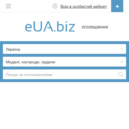
Вхід в особистий кабінет
Українська
оголошення
Русский
Українська
Україна
Медалі, нагороди, ордени