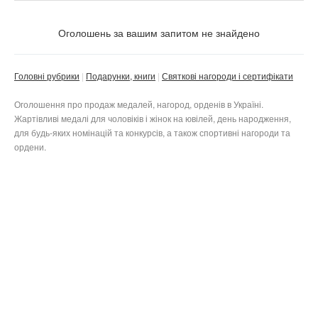
Ціна
Не важливо
Оголошень за вашим запитом не знайдено
Стан
Валюта:
грн.
Не важливо
Головні рубрики
Подарунки, книги
Святкові нагороди і сертифікати
Нове
Тільки з фото
Оголошення про продаж медалей, нагород, орденів в Україні.
Жартівливі медалі для чоловіків і жінок на ювілей, день народження,
Б/в
Приватне
для будь-яких номінацій та конкурсів, а також спортивні нагороди та
Не важливо
Не важливо
Бізнес
ордени.
Скинути фільтр
Застосувати