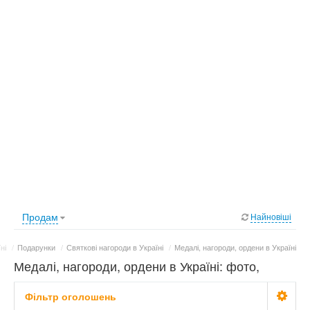
Продам
Найновіші
ні
/
Подарунки
/
Святкові нагороди в Україні
/
Медалі, нагороди, ордени в Україні
Медалі, нагороди, ордени в Україні: фото,
ціни
Фільтр оголошень