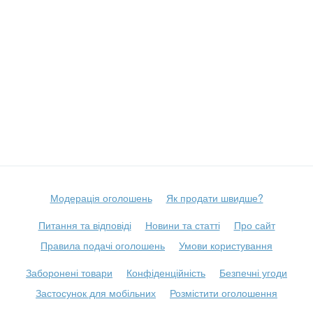
Модерація оголошень
Як продати швидше?
Питання та відповіді
Новини та статті
Про сайт
Правила подачі оголошень
Умови користування
Заборонені товари
Конфіденційність
Безпечні угоди
Застосунок для мобільних
Розмістити оголошення