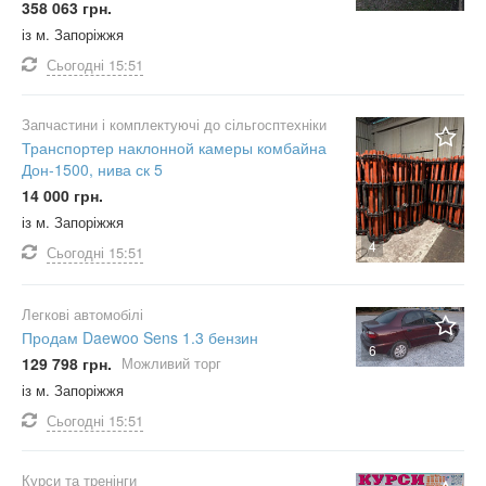
358 063 грн.
із м. Запоріжжя
Сьогодні
15:51
Запчастини і комплектуючі до сільгосптехніки
Транспортер наклонной камеры комбайна
Дон-1500, нива ск 5
14 000 грн.
із м. Запоріжжя
4
Сьогодні
15:51
Легкові автомобілі
Продам Daewoo Sens 1.3 бензин
6
129 798 грн.
Можливий торг
із м. Запоріжжя
Сьогодні
15:51
Курси та тренінги