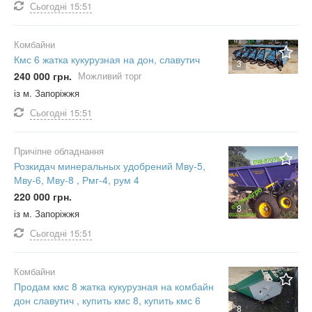
Сьогодні
15:51
Комбайни
Кмс 6 жатка кукурузная на дон, славутич
3
240 000 грн.
Можливий торг
із м. Запоріжжя
Сьогодні
15:51
Причіпне обладнання
Розкидач минеральных удобрений Мву-5,
Мву-6, Мву-8 , Рмг-4, рум 4
220 000 грн.
8
із м. Запоріжжя
Сьогодні
15:51
Комбайни
Продам кмс 8 жатка кукурузная на комбайн
дон славутич , купить кмс 8, купить кмс 6
8