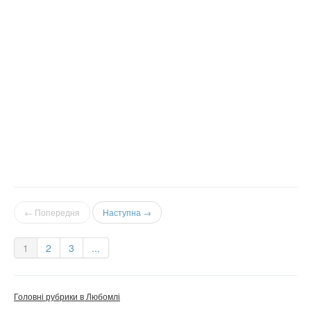
← Попередня
Наступна →
1
2
3
...
Головні рубрики в Любомлі