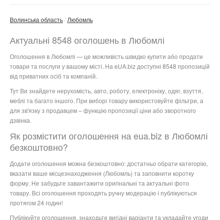
Волинська область
Любомль
Актуальні 8548 оголошень в Любомлі
Оголошення в Любомлі — це можливість швидко купити або продати
товари та послуги у вашому місті. На eUA.biz доступні 8548 пропозицій
від приватних осіб та компаній.
Тут Ви знайдете нерухомість, авто, роботу, електроніку, одяг, взуття,
меблі та багато іншого. При виборі товару використовуйте фільтри, а
для зв'язку з продавцем – функцію пропозиції ціни або зворотного
дзвінка.
Як розмістити оголошення на eua.biz в Любомлі
безкоштовно?
Додати оголошення можна безкоштовно: достатньо обрати категорію,
вказати ваше місцезнаходження (Любомль) та заповнити коротку
форму. Не забудьте завантажити оригінальні та актуальні фото
товару. Всі оголошення проходять ручну модерацію і публікуються
протягом 24 годин!
Публікуйте оголошення, знаходьте вигідні варіанти та укладайте угоди