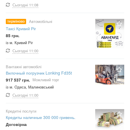
Сьогодні
11:08
терміново
Автомобільні
Таксі Кривий Ріг
85 грн.
із м. Кривий Ріг
2
Сьогодні
11:00
Вантажні автомобілі
Вилочный погрузчик Lonking Fd35t
917 537 грн.
Можливий торг
8
із м. Одеса, Малиновський
Сьогодні
11:00
Кредитні послуги
Кредиты наличные 300 000 гривень.
Договірна