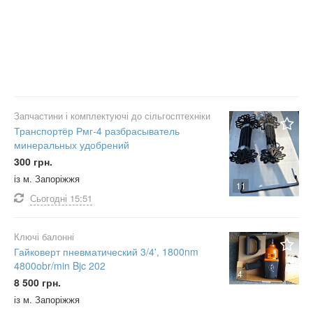
Запчастини і комплектуючі до сільгосптехніки
Транспортёр Рмг-4 разбрасыватель
минеральных удобрений
300 грн.
із м. Запоріжжя
11
Сьогодні
15:51
Ключі балонні
Гайковерт пневматический 3/4', 1800nm
4800obr/min Bjc 202
4
8 500 грн.
із м. Запоріжжя