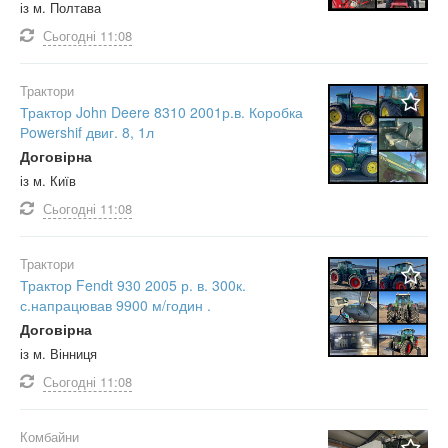
із м. Полтава
Сьогодні
11:08
Трактори
Трактор John Deere 8310 2001р.в. Коробка
Рowershif двиг. 8, 1л
Договірна
із м. Київ
Сьогодні
11:08
Трактори
Трактор Fendt 930 2005 р. в. 300к.
с.напрацював 9900 м/годин .
Договірна
із м. Вінниця
Сьогодні
11:08
Комбайни