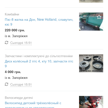
Комбайни
Пзс-8 жатка на Дон, New Holland, славутич,
кзс 9
4
220 000 грн.
із м. Запоріжжя
Сьогодні
15:51
Запчастини і комплектуючі до сільгосптехніки
Диск колёсный 2 птс 4, кту 10, запчасти птс
9
10
4 000 грн.
із м. Запоріжжя
Сьогодні
15:51
Велосипеди дитячі
Велосипед детский трёхколёсный с
дополнительным управлением