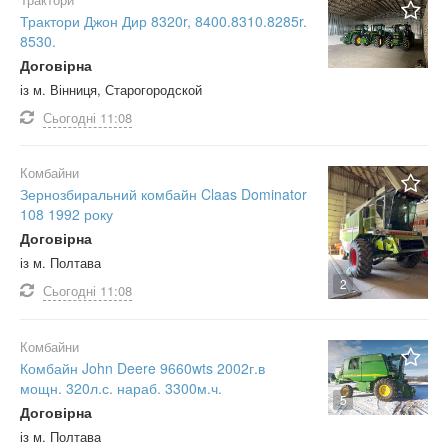
Трактори Джон Дир 8320r, 8400.8310.8285r.
8530.
Договірна
із м. Вінниця, Старогородской
Сьогодні
11:08
Комбайни
Зернозбиральний комбайн Claas Dominator
108 1992 року
Договірна
із м. Полтава
2
Сьогодні
11:08
Комбайни
Комбайн John Deere 9660wts 2002г.в
мощн. 320л.с. нараб. 3300м.ч.
5
Договірна
із м. Полтава