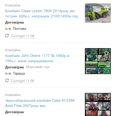
Комбайни
Комбайн Claas Lexion 780tt 2014року виг.
потужн. 600к.с. напрацюв. 2100\1400м.год.
7
Договірна
із м. Полтава
Сьогодні
11:08
Комбайни
Комбайн John Deere 1177 Sii 1992р.в.
190к.с. мале напрацювання.
Договірна
Можливий торг
із м. Тараща
Сьогодні
11:08
Комбайни
Зернозбиральний комбайн Case IH 2388
Axial Flow 2007року вип.
Договірна