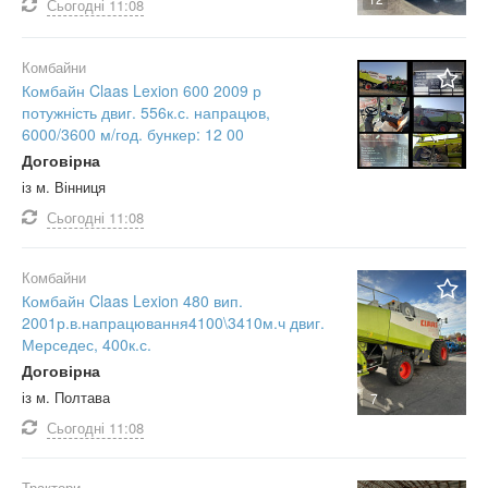
Сьогодні
11:08
Комбайни
Комбайн Claas Lexion 600 2009 р
потужність двиг. 556к.с. напрацюв,
6000/3600 м/год. бункер: 12 00
Договірна
із м. Вінниця
Сьогодні
11:08
Комбайни
Комбайн Claas Lexion 480 вип.
2001р.в.напрацювання4100\3410м.ч двиг.
Мерседес, 400к.с.
Договірна
із м. Полтава
7
Сьогодні
11:08
Трактори