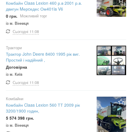
Комбайн Claas Lexion 460 р.в 2001 р.в.
двигун Mерcедес Ом401la V6
8
0 грн.
Можливий торг
із м. Вінниця
Сьогодні
11:08
Трактори
Трактор John Deere 8400 1995 рік виг.
Простий і надійний ,
Договірна
із м. Київ
Сьогодні
11:08
Комбайни
Комбайн Claas Lexion 560 ТТ 2009 рік
3200/1900 годин,
5 574 398 грн.
із м. Вінниця
12