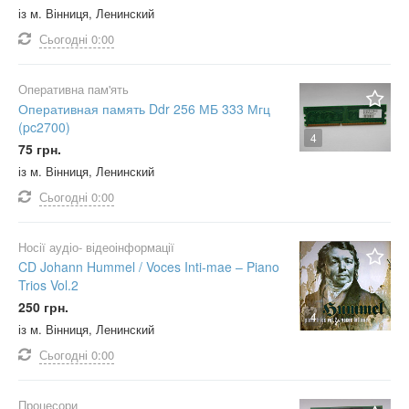
із м. Вінниця, Ленинский
Сьогодні
0:00
Оперативна пам'ять
Оперативная память Ddr 256 МБ 333 Мгц
(pc2700)
4
75 грн.
із м. Вінниця, Ленинский
Сьогодні
0:00
Носії аудіо- відеоінформації
CD Johann Hummel / Voces Inti-mae – Piano
Trios Vol.2
250 грн.
4
із м. Вінниця, Ленинский
Сьогодні
0:00
Процесори