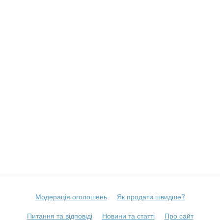
Модерація оголошень
Як продати швидше?
Питання та відповіді
Новини та статті
Про сайт