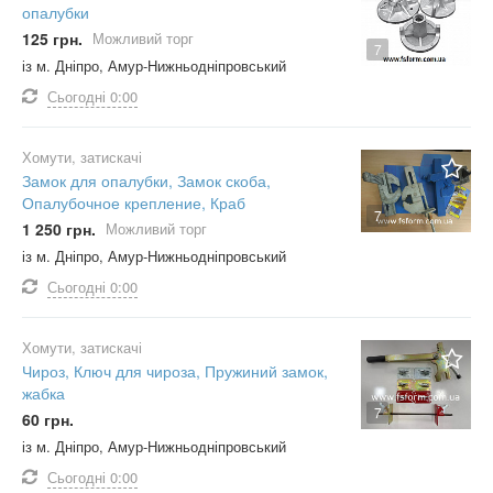
опалубки
125 грн.
Можливий торг
7
із м. Дніпро, Амур-Нижньодніпровський
Сьогодні
0:00
Хомути, затискачі
Замок для опалубки, Замок скоба,
Опалубочное крепление, Краб
7
1 250 грн.
Можливий торг
із м. Дніпро, Амур-Нижньодніпровський
Сьогодні
0:00
Хомути, затискачі
Чироз, Ключ для чироза, Пружиний замок,
жабка
7
60 грн.
із м. Дніпро, Амур-Нижньодніпровський
Сьогодні
0:00