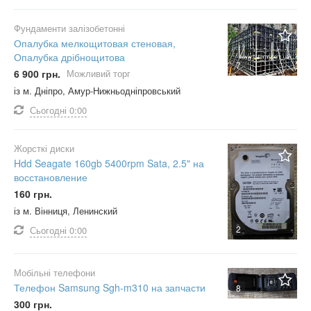
Фундаменти залізобетонні
Опалубка мелкощитовая стеновая,
Опалубка дрібнощитова
7
6 900 грн.
Можливий торг
із м. Дніпро, Амур-Нижньодніпровський
Сьогодні
0:00
Жорсткі диски
Hdd Seagate 160gb 5400rpm Sata, 2.5" на
восстановление
160 грн.
із м. Вінниця, Ленинский
2
Сьогодні
0:00
Мобільні телефони
Телефон Samsung Sgh-m310 на запчасти
8
300 грн.