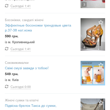
3
Сьогодні
1:41
Босоніжки, сандалі жіночі
Эффектные босоножки трендовые цвета
р.37-38 нат.кожа
590 грн.
із м. Кропивницький
4
Сьогодні
1:41
Соковижималки
Свіжі смузі завжди з тобою!
549 грн.
із м. Київ
3
Сьогодні
0:00
Жіночі сумки та клатчі
Підвіска-брелок Такса до сумки,