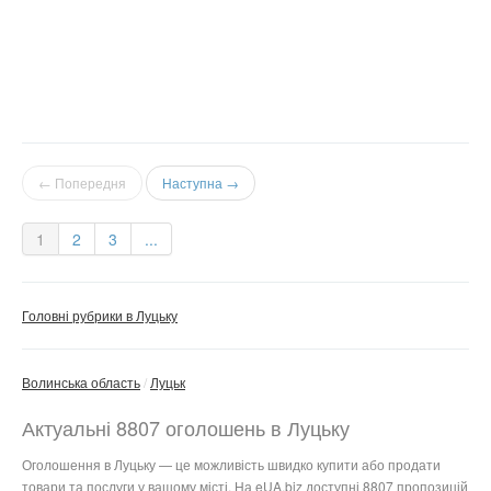
← Попередня
Наступна →
1
2
3
...
Головні рубрики в Луцьку
Волинська область
Луцьк
Актуальні 8807 оголошень в Луцьку
Оголошення в Луцьку — це можливість швидко купити або продати
товари та послуги у вашому місті. На eUA.biz доступні 8807 пропозицій