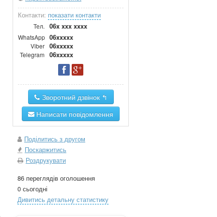
Контакти:
показати контакти
06x xxx xxxx
Тел.
06xxxxx
WhatsApp
06xxxxx
Viber
06xxxxx
Telegram
Зворотний дзвінок ↰
Написати повідомлення
Поділитись з другом
Поскаржитись
Роздрукувати
86 переглядів оголошення
0 сьогодні
Дивитись детальну статистику