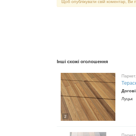
Щоб опублікувати свій коментар, Ви 
Інші схожі оголошення
Паркет
Терасн
Догові
Луцьк
2
Паркет