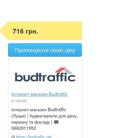
716 грн.
Пропонувати свою ціну
Інтернет-магазин Budtraffic
офлайн
Інтернет-магазин Budtraffic
(Луцьк) | будматеріали для даху,
паркану та фасаду | ☎
0662911952
https://budtraffic.net