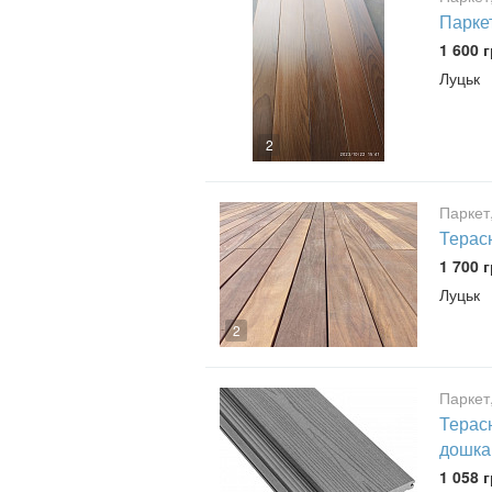
Парке
1 600 г
Луцьк
2
Паркет
Терасн
1 700 г
Луцьк
2
Паркет
Терас
дошка
1 058 г