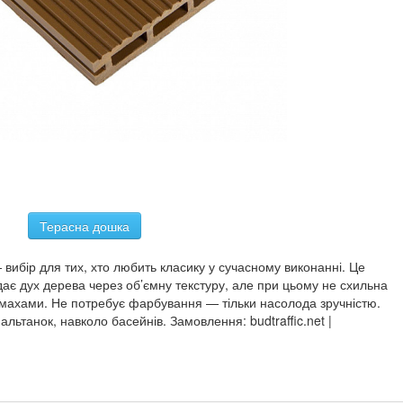
Терасна дошка
 вибір для тих, хто любить класику у сучасному виконанні. Це
ає дух дерева через об’ємну текстуру, але при цьому не схильна
омахами. Не потребує фарбування — тільки насолода зручністю.
альтанок, навколо басейнів. Замовлення: budtraffic.net |