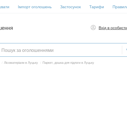
увати
Імпорт оголошень
Застосунок
Тарифи
Правил
шення
Вхід в особист
/
Лісоматеріали в Луцьку
/
Паркет, дошка для підлоги в Луцьку