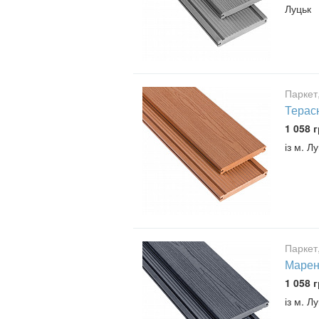
Луцьк
Паркет
Терас
1 058 г
із м. Л
Паркет
Маренг
1 058 г
із м. Л