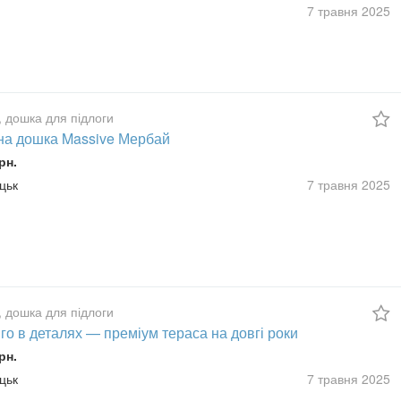
7 травня
2025
, дошка для підлоги
на дошка Massive Мербай
рн.
уцьк
7 травня
2025
, дошка для підлоги
о в деталях — преміум тераса на довгі роки
рн.
уцьк
7 травня
2025