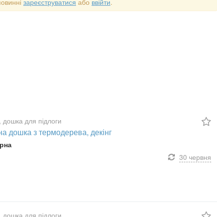
повинні
зареєструватися
або
ввійти
.
, дошка для підлоги
а дошка з термодерева, декінг
рна
30 червня
, дошка для підлоги