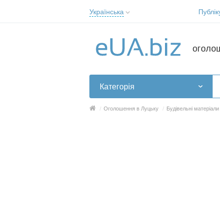
Українська
Публік
Русский
Українська
оголо
Категорія
/
Оголошення в Луцьку
/
Будівельні матеріали