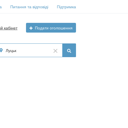
а
Питання та відповіді
Підтримка
ий кабінет
Подати оголошення
Луцьк