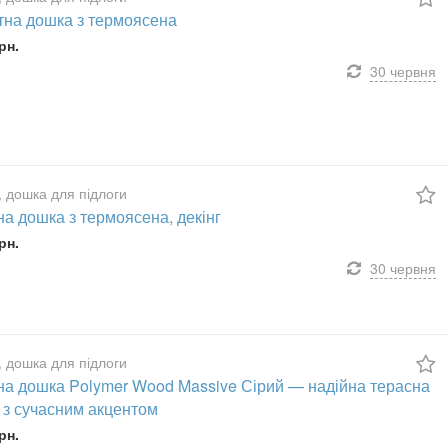
тна дошка з термоясена
рн.
30 червня
, дошка для підлоги
а дошка з термоясена, декінг
рн.
30 червня
, дошка для підлоги
на дошка Polymer Wood Massive Сірий — надійна терасна
 з сучасним акцентом
рн.