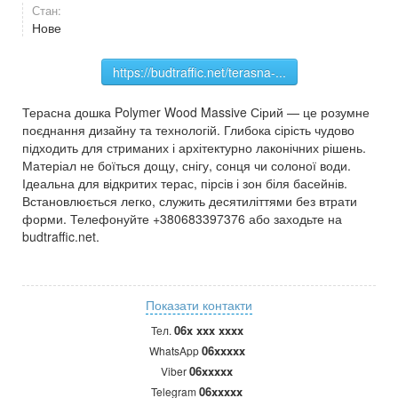
Стан:
Нове
https://budtraffic.net/terasna-...
Терасна дошка Polymer Wood Massive Сірий — це розумне
поєднання дизайну та технологій. Глибока сірість чудово
підходить для стриманих і архітектурно лаконічних рішень.
Матеріал не боїться дощу, снігу, сонця чи солоної води.
Ідеальна для відкритих терас, пірсів і зон біля басейнів.
Встановлюється легко, служить десятиліттями без втрати
форми. Телефонуйте +380683397376 або заходьте на
budtraffic.net.
Показати контакти
06x xxx xxxx
Тел.
06xxxxx
WhatsApp
06xxxxx
Viber
06xxxxx
Telegram