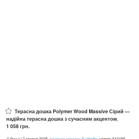
Терасна дошка Polymer Wood Massive Сірий —
надійна терасна дошка з сучасним акцентом
,
1 058 грн.
Луцьк
| 7 травня 2025,
Інтернет-магазин Budtraffic
, номер: 542485,