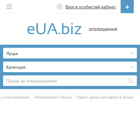
Вхід в особистий кабінет
Українська
оголошення
Русский
Українська
Луцьк
Категорія
дівельні матеріали
/
Лісоматеріали в Луцьку
/
Паркет, дошка для підлоги в Луцьку