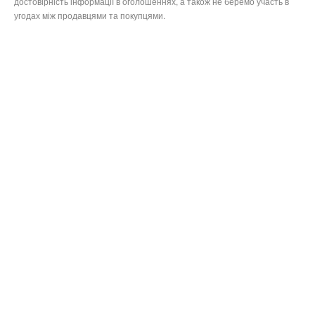
достовірність інформації в оголошеннях, а також не беремо участь в
угодах між продавцями та покупцями.