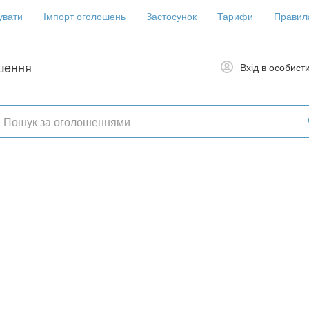
увати
Імпорт оголошень
Застосунок
Тарифи
Правил
шення
Вхід в особист