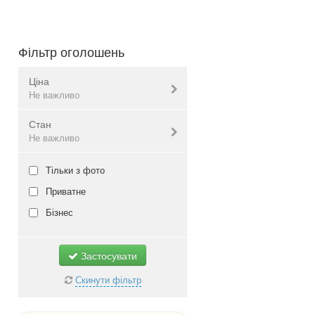
Фільтр оголошень
Ціна
Не важливо
Стан
Валюта:
грн.
Не важливо
Нове
Тільки з фото
Не важливо
Б/в
Приватне
Не важливо
Бізнес
Застосувати
Скинути фільтр