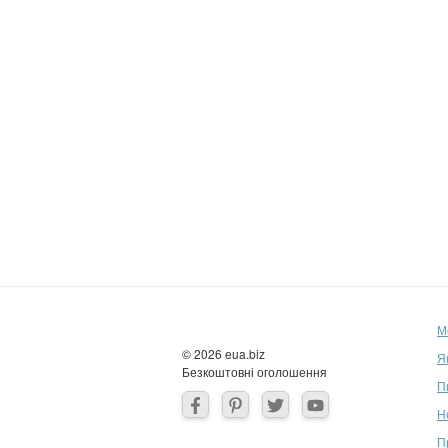
М
© 2026 eua.biz
Я
Безкоштовні оголошення
П
Н
П