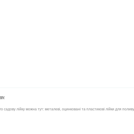
иву
садову лійку можна тут: металеві, оцинковані та пластикові лійки для поливу,