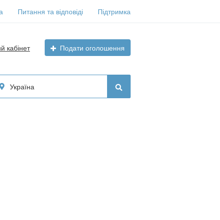
а
Питання та відповіді
Підтримка
ий кабінет
Подати оголошення
Україна