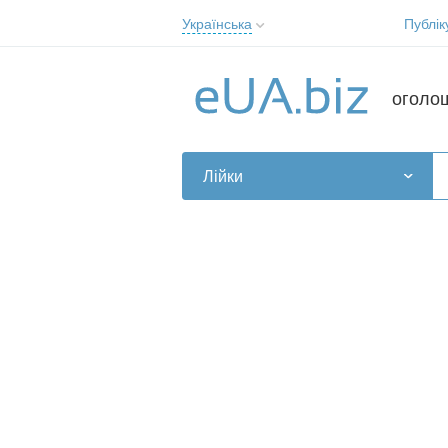
Українська
Публік
Русский
Українська
оголо
Лійки