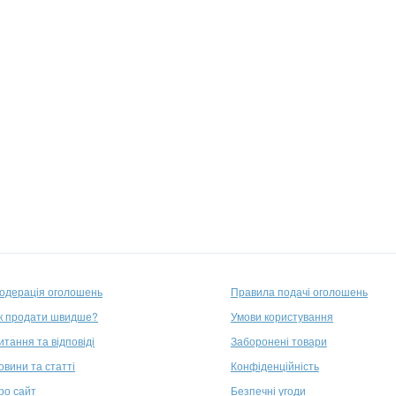
одерація оголошень
Правила подачі оголошень
к продати швидше?
Умови користування
итання та відповіді
Заборонені товари
овини та статті
Конфіденційність
ро сайт
Безпечні угоди