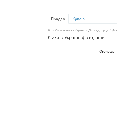
Продам
Куплю
/
Оголошення в Україні
/
Дім, сад, город
/
Для
Лійки в Україні: фото, ціни
Оголошень