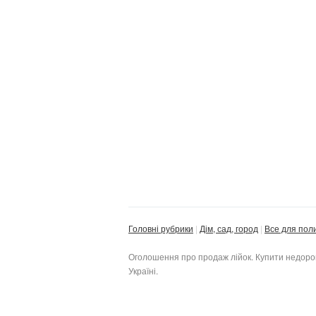
Головні рубрики
Дім, сад, город
Все для пол
Оголошення про продаж лійок. Купити недорого 
Україні.