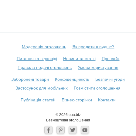
Модерація оголошень
Як продати швидше?
Питання та відповіді
Новини та статті
Про сайт
Правила подачі оголошень
Умови користування
Заборонені товари
Конфіденційність
Безпечні угоди
Застосунок для мобільних
Розмістити оголошення
Публікація статей
Бізнес-сторінки
Контакти
© 2026 eua.biz
Безкоштовні оголошення