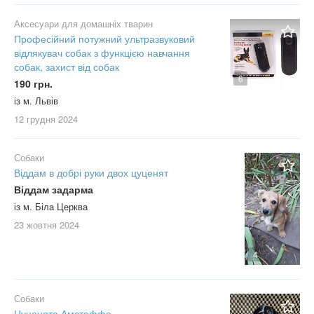
Аксесуари для домашніх тварин
Професійний потужний ультразвуковий
відлякувач собак з функцією навчання
собак, захист від собак
6
190 грн.
із м. Львів
12 грудня
2024
Собаки
Віддам в добрі руки двох цуценят
Віддам задарма
із м. Біла Церква
23 жовтня
2024
4
Собаки
Цуценята Амстаффа