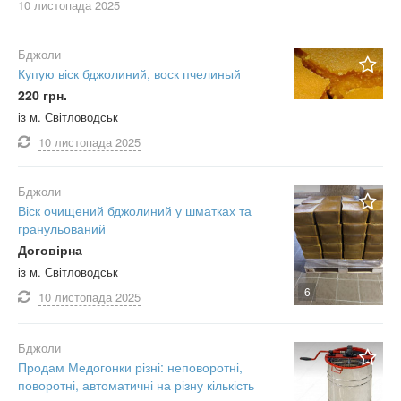
10 листопада
2025
Бджоли
Купую віск бджолиний, воск пчелиный
220 грн.
із м. Світловодськ
10 листопада
2025
Бджоли
Віск очищений бджолиний у шматках та
гранульований
Договірна
із м. Світловодськ
6
10 листопада
2025
Бджоли
Продам Медогонки різні: неповоротні,
поворотні, автоматичні на різну кількість