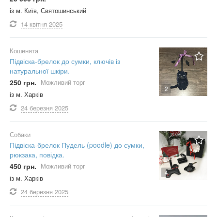
із м. Київ, Святошинський
14 квітня
2025
Кошенята
Підвіска-брелок до сумки, ключів із
натуральної шкіри.
250 грн.
Можливий торг
2
із м. Харків
24 березня
2025
Собаки
Підвіска-брелок Пудель (poodle) до сумки,
рюкзака, повідка.
450 грн.
Можливий торг
4
із м. Харків
24 березня
2025