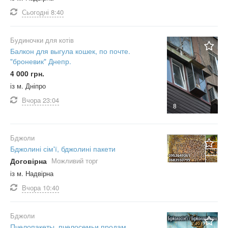
Сьогодні
8:40
Будиночки для котів
Балкон для выгула кошек, по почте.
"броневик" Днепр.
4 000 грн.
із м. Дніпро
Вчора
23:04
8
Бджоли
Бджолині сім'ї, бджолині пакети
Договірна
Можливий торг
із м. Надвірна
Вчора
10:40
Бджоли
Пчелопакеты, пчелосемьи продам