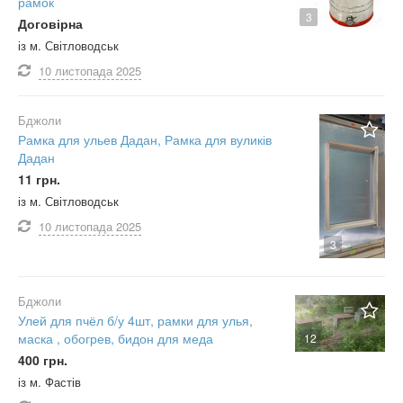
рамок
3
Договірна
із м. Світловодськ
10 листопада
2025
Бджоли
Рамка для ульев Дадан, Рамка для вуликів
Дадан
11 грн.
із м. Світловодськ
10 листопада
2025
3
Бджоли
Улей для пчёл б/у 4шт, рамки для улья,
маска , обогрев, бидон для меда
12
400 грн.
із м. Фастів