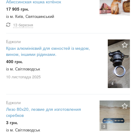
Абиссинская кошка котёнок
17 905 грн.
7
із м. Київ, Святошинський
13 березня
Бджоли
Кран алюмінієвий для ємностей із медом,
вином, іншими рідинами.
400 грн.
із м. Світловодськ
10 листопада
2025
4
Бджоли
Лезо 80х20, лезвие для изготовления
скребков
3 грн.
3
із м. Світловодськ