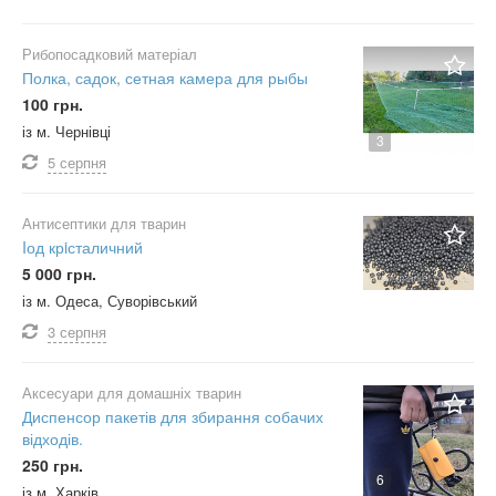
Рибопосадковий матеріал
Полка, садок, сетная камера для рыбы
100 грн.
із м. Чернівці
3
5 серпня
Антисептики для тварин
Iод крiсталичний
5 000 грн.
із м. Одеса, Суворівський
3 серпня
Аксесуари для домашніх тварин
Диспенсор пакетів для збирання собачих
відходів.
250 грн.
6
із м. Харків