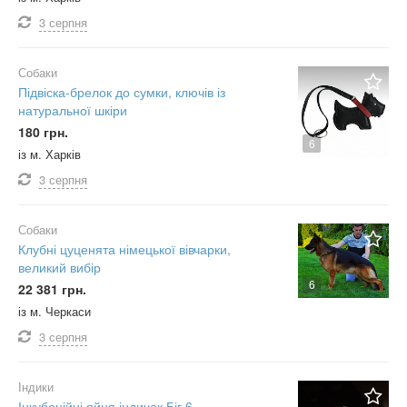
3 серпня
Собаки
Підвіска-брелок до сумки, ключів із
натуральної шкіри
180 грн.
6
із м. Харків
3 серпня
Собаки
Клубні цуценята німецької вівчарки,
великий вибір
6
22 381 грн.
із м. Черкаси
3 серпня
Індики
Інкубаційні яйця індичок Біг 6