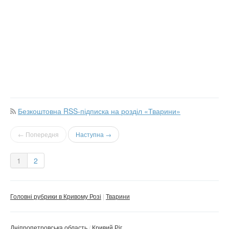
Безкоштовна RSS-підписка на розділ «Тварини»
← Попередня
Наступна →
1
2
Головні рубрики в Кривому Розі
Тварини
Дніпропетровська область
Кривий Ріг