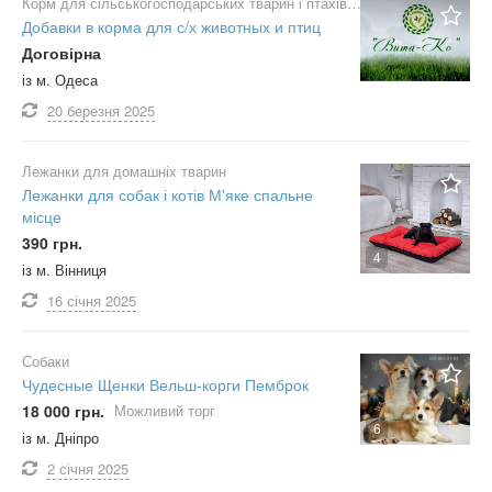
Корм для сільськогосподарських тварин і птахів
Добавки в корма для с/х животных и птиц
Договірна
із м. Одеса
20 березня
2025
Лежанки для домашніх тварин
Лежанки для собак і котів М'яке спальне
місце
390 грн.
4
із м. Вінниця
16 січня
2025
Собаки
Чудесные Щенки Вельш-корги Пемброк
18 000 грн.
Можливий торг
6
із м. Дніпро
2 січня
2025