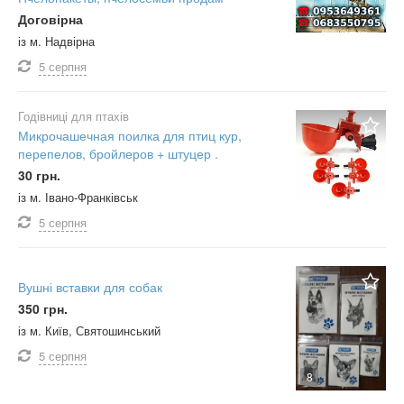
Договірна
із м. Надвірна
5 серпня
Годівниці для птахів
Микрочашечная поилка для птиц кур,
перепелов, бройлеров + штуцер .
30 грн.
із м. Івано-Франківськ
5 серпня
Вушні вставки для собак
350 грн.
із м. Київ, Святошинський
5 серпня
8