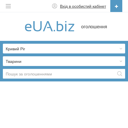
Вхід в особистий кабінет
Українська
оголошення
Русский
Українська
Кривий Ріг
Тварини