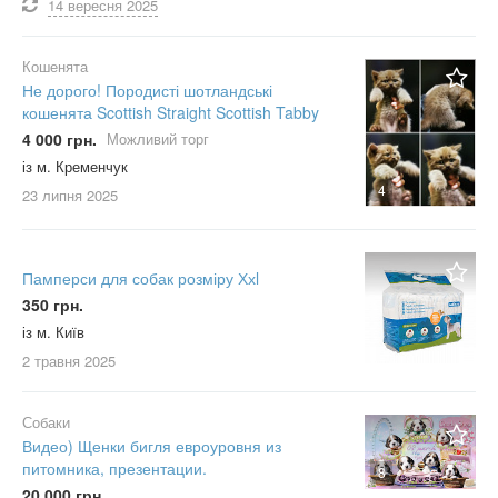
14 вересня
2025
Кошенята
Не дорого! Породисті шотландські
кошенята Scottish Straight Scottish Tabby
4 000 грн.
Можливий торг
із м. Кременчук
4
23 липня
2025
Памперси для собак розміру Ххl
350 грн.
із м. Київ
2 травня
2025
Собаки
Видео) Щенки бигля евроуровня из
питомника, презентации.
8
20 000 грн.