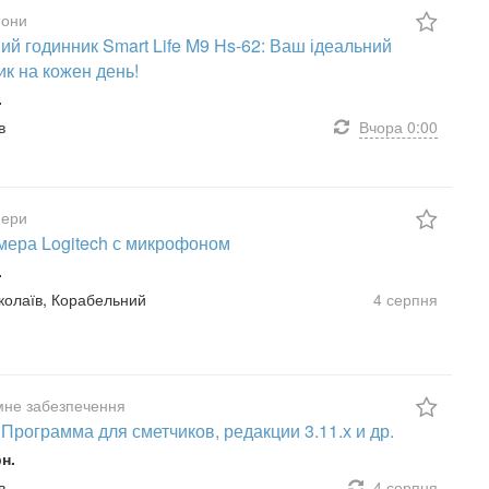
они
ий годинник Smart Life M9 Hs-62: Ваш ідеальний
ик на кожен день!
.
в
Вчора
0:00
мери
мера Logitech с микрофоном
.
иколаїв, Корабельний
4 серпня
мне забезпечення
- Программа для сметчиков, редакции 3.11.х и др.
рн.
в
4 серпня