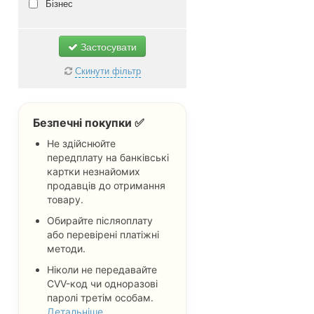
Саксаганський
Не важливо
Бізнес
Терновський
Центрально-Міський
Застосувати
Не важливо
Скинути фільтр
Безпечні покупки ✅
Не здійснюйте
передплату на банківські
картки незнайомих
продавців до отримання
товару.
Обирайте післяоплату
або перевірені платіжні
методи.
Ніколи не передавайте
CVV-код чи одноразові
паролі третім особам.
Детальніше