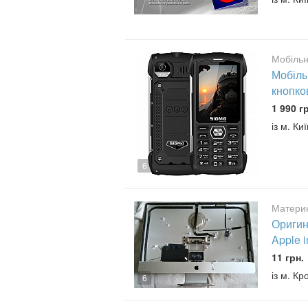
Мобільн
Мобіль
кнопко
1 990 г
із м. Киї
6
Материн
Оригин
Apple 
11 грн.
із м. К
6