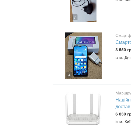
7
Смартф
Смартф
3 550 г
із м. Д
4
Маршрут
Надійн
достав
6 830 г
із м. Киї