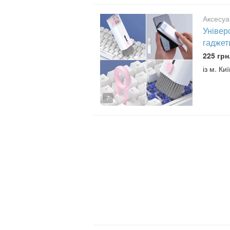
Аксесуа
Універ
гаджет
225 грн
із м. Киї
7