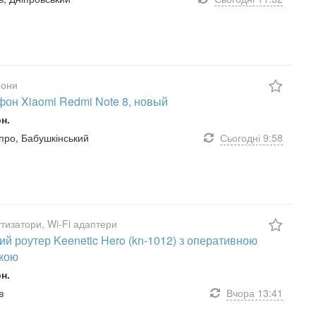
они
он Xiaomi Redmi Note 8, новый
рн.
ніпро, Бабушкінський
Сьогодні
9:58
изатори, Wi-Fi адаптери
ий роутер Keenetic Hero (kn-1012) з оперативною
кою
рн.
в
Вчора
13:41