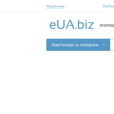
Українська
Публік
Русский
Українська
оголо
Комп'ютери та телефони