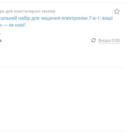
ри для комп'ютерної техніки
сальний набір для чищення електроніки 7-в-1: ваші
и — як нові!
.
в
Вчора
0:00