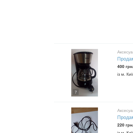
Аксесуа
Продам
400 грн
із м. Ки
7
Аксесуа
Продам
220 грн
із м. Ки