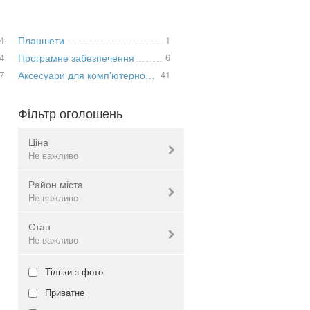
4
Планшети
1
4
Програмне забезпечення
6
7
Аксесуари для комп'ютерної техніки
41
Фільтр оголошень
Ціна
Не важливо
Район міста
Валюта:
грн.
Не важливо
Стан
Інгулецький
Не важливо
Не важливо
Дзержинський
Довгинцівський
Нове
Тільки з фото
Жовтневий
Б/в
Приватне