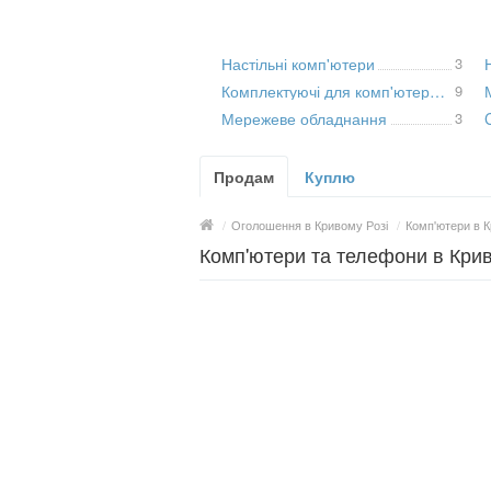
Настільні комп'ютери
3
Комплектуючі для комп'ютерної техніки
9
Мережеве обладнання
3
Продам
Куплю
/
Оголошення в Кривому Розі
/
Комп'ютери в К
Комп'ютери та телефони в Криво