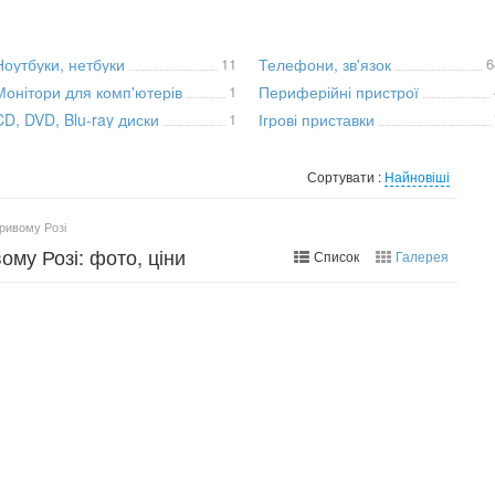
Ноутбуки, нетбуки
11
Телефони, зв'язок
6
Монітори для комп'ютерів
1
Периферійні пристрої
CD, DVD, Blu-ray диски
1
Ігрові приставки
Сортувати :
Найновіші
ривому Розі
му Розі: фото, ціни
Список
Галерея