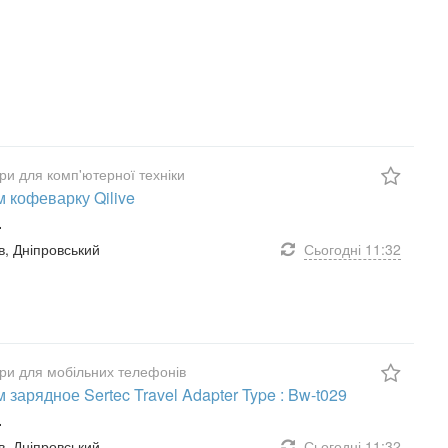
ри для комп'ютерної техніки
 кофеварку Qilive
.
їв, Дніпровський
Сьогодні
11:32
ри для мобільних телефонів
 зарядное Sertec Travel Adapter Type : Bw-t029
.
їв, Дніпровський
Сьогодні
11:32