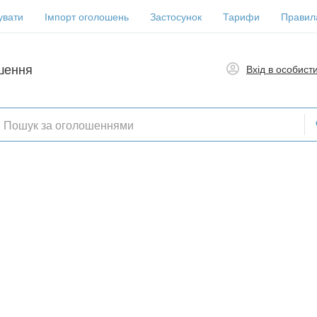
увати
Імпорт оголошень
Застосунок
Тарифи
Правил
шення
Вхід в особист