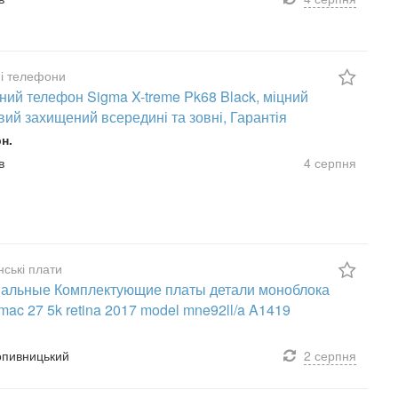
і телефони
ний телефон Sigma X-treme Pk68 Black, міцний
вий захищений всередині та зовні, Гарантія
рн.
в
4 серпня
ські плати
альные Комплектующие платы детали моноблока
imac 27 5k retina 2017 model mne92ll/a A1419
ропивницький
2 серпня