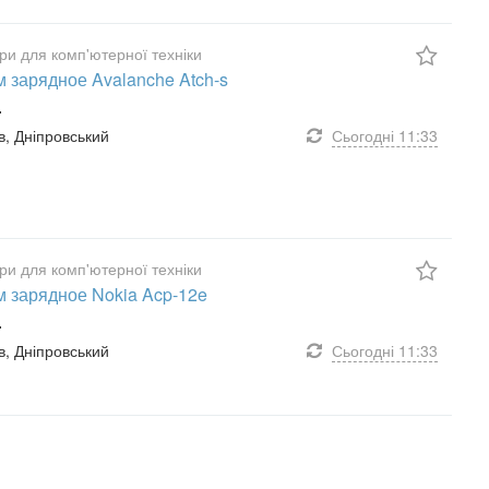
ри для комп'ютерної техніки
 зарядное Avalanche Atch-s
.
їв, Дніпровський
Сьогодні
11:33
ри для комп'ютерної техніки
 зарядное Nokia Acp-12e
.
їв, Дніпровський
Сьогодні
11:33