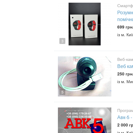
Смартф
Розумн
помічн
699 грн
із м. Киї
3
Веб-ка
Веб ка
250 грн
із м. М
5
Програ
Авк-5 
2 000 г
із м. Киї