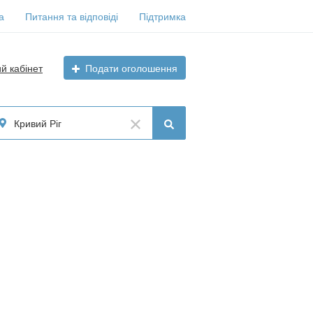
а
Питання та відповіді
Підтримка
ий кабінет
Подати оголошення
Кривий Ріг