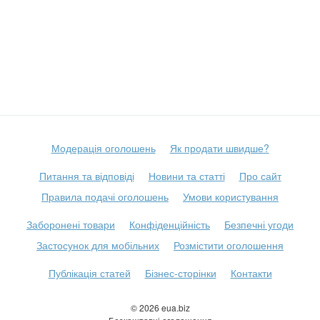
Модерація оголошень
Як продати швидше?
Питання та відповіді
Новини та статті
Про сайт
Правила подачі оголошень
Умови користування
Заборонені товари
Конфіденційність
Безпечні угоди
Застосунок для мобільних
Розмістити оголошення
Публікація статей
Бізнес-сторінки
Контакти
© 2026 eua.biz