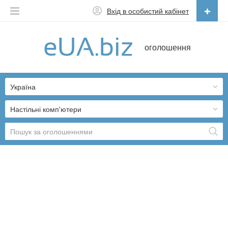
Вхід в особистий кабінет
Українська
оголошення
Русский
Українська
Україна
Настільні комп'ютери