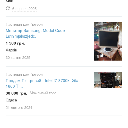
Київ
6 серпня
2025
Настільні комп'ютери
Монитор Samsung. Model Code
Ls19mjaksz|edc.
1 500 грн.
Харків
5
30 квітня
2025
Настільні комп'ютери
Продам Пк Ігровий - Intel i7-8700k, Gtx
7
1660 Ti...
30 000 грн.
Можливий торг
Одеса
21 лютого
2024