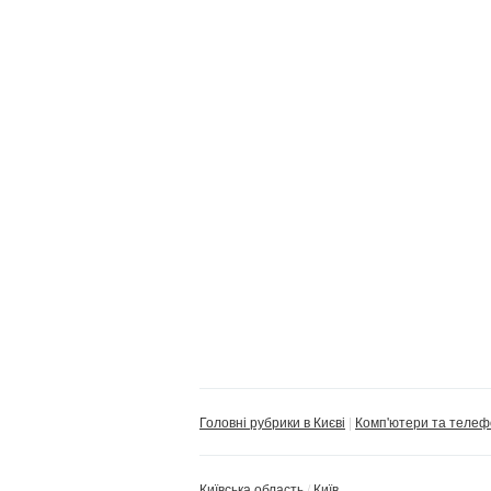
Головні рубрики в Києві
Комп'ютери та теле
Київська область
Київ