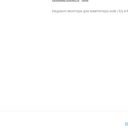
Недорогі монітори для комп'ютера нові і б/у в 
М