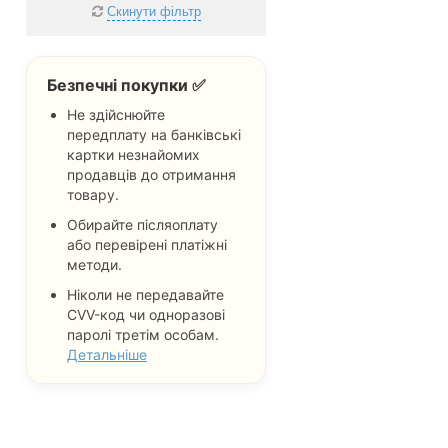
Святошинський
Скинути фільтр
Соломенський
Шевченківський
Безпечні покупки ✅
Не важливо
Не здійснюйте
передплату на банківські
картки незнайомих
продавців до отримання
товару.
Обирайте післяоплату
або перевірені платіжні
методи.
Ніколи не передавайте
CVV-код чи одноразові
паролі третім особам.
Детальніше