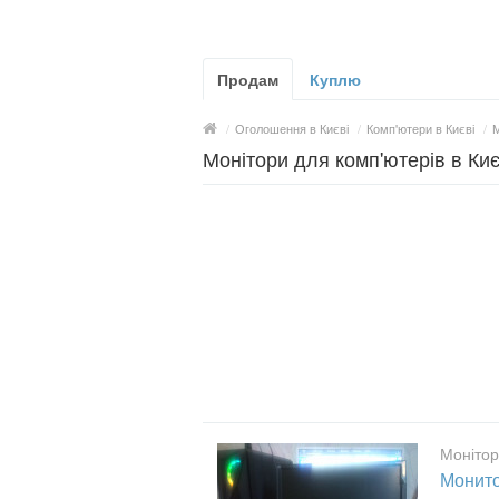
Продам
Куплю
/
Оголошення в Києві
/
Комп'ютери в Києві
/
М
Монітори для комп'ютерів в Киє
Монітор
Монито