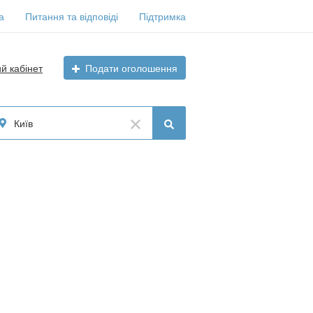
а
Питання та відповіді
Підтримка
ий кабінет
Подати оголошення
Київ