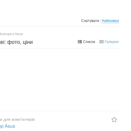
Сортувати :
Найновіші
онітори в Києві
ві: фото, ціни
Список
Галерея
и для комп'ютерів
р Asus