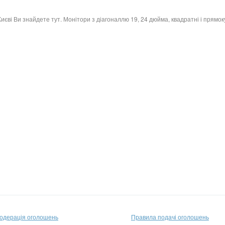
Києві Ви знайдете тут. Монітори з діагоналлю 19, 24 дюйма, квадратні і прямоку
одерація оголошень
Правила подачі оголошень