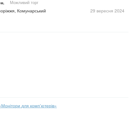
рн.
Можливий торг
апоріжжя, Комунарський
29 вересня
2024
«Монітори для комп'ютерів»