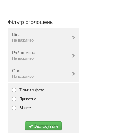
Фільтр оголошень
Ціна
Не важливо
Район міста
Валюта:
грн.
Не важливо
Стан
Голосіївський
Не важливо
Не важливо
Дарницький
Деснянський
Нове
Тільки з фото
Дніпровський
Б/в
Приватне
Оболонський
Не важливо
Бізнес
Печерський
Подольський
Застосувати