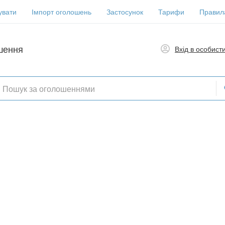
увати
Імпорт оголошень
Застосунок
Тарифи
Правил
шення
Вхід в особист