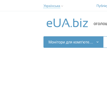
Українська
Публік
Русский
Українська
оголо
Монітори для комп'ютерів