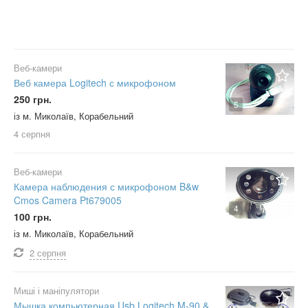
Веб-камери
Веб камера Logitech с микрофоном
250 грн.
5
із м. Миколаїв, Корабельний
4 серпня
Веб-камери
Камера наблюдения с микрофоном B&w
Cmos Camera Pt679005
4
100 грн.
із м. Миколаїв, Корабельний
2 серпня
Миші і маніпулятори
Мышка компьютерная Usb Logitech M-90 &