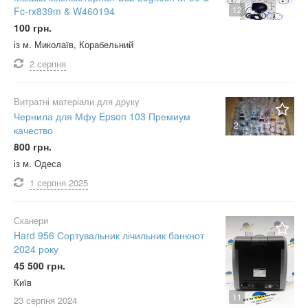
12
Fc-rx839m & W460194
100 грн.
із м. Миколаїв, Корабельний
2 серпня
Витратні матеріали для друку
Чернила для Мфу Epson 103 Премиум
2
качество
800 грн.
із м. Одеса
1 серпня
2025
Сканери
Hard 956 Сортувальник лічильник банкнот
2024 року
45 500 грн.
Київ
11
23 серпня
2024