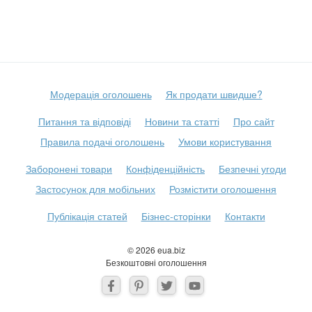
Модерація оголошень
Як продати швидше?
Питання та відповіді
Новини та статті
Про сайт
Правила подачі оголошень
Умови користування
Заборонені товари
Конфіденційність
Безпечні угоди
Застосунок для мобільних
Розмістити оголошення
Публікація статей
Бізнес-сторінки
Контакти
© 2026 eua.biz
Безкоштовні оголошення