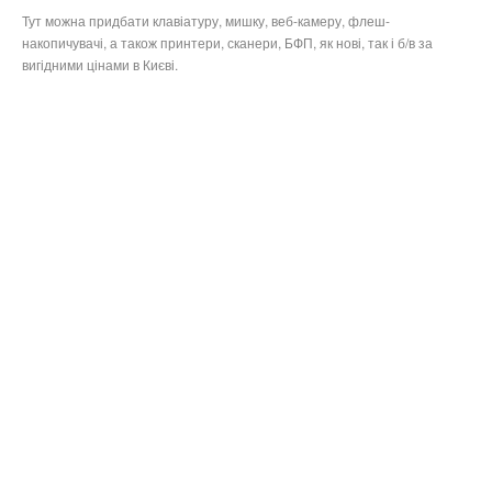
Тут можна придбати клавіатуру, мишку, веб-камеру, флеш-
накопичувачі, а також принтери, сканери, БФП, як нові, так і б/в за
вигідними цінами в Києві.