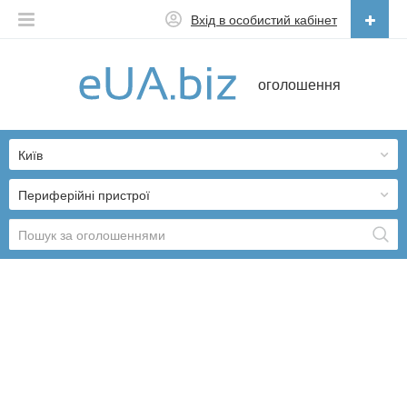
Вхід в особистий кабінет
Українська
оголошення
Русский
Українська
Київ
Периферійні пристрої