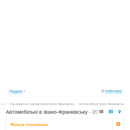
Надаю
Найновіші
вськ
/
Пасажирські перевезення Івано-Франківськ
/
Автомобільні Івано-Франківськ
Автомобільні в Івано-Франківську - 20
оголошень
Фільтр оголошень