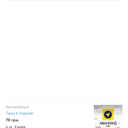
Ціна
Не важливо
Валюта:
грн.
Тільки з фото
Приватне
Компанія
Не важливо
Скинути фільтр
Застосувати
Автомобільні
Таксі в Харкові
70 грн.
із м. Харків