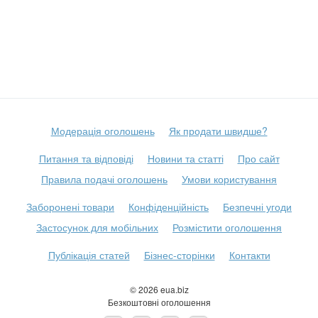
Модерація оголошень
Як продати швидше?
Питання та відповіді
Новини та статті
Про сайт
Правила подачі оголошень
Умови користування
Заборонені товари
Конфіденційність
Безпечні угоди
Застосунок для мобільних
Розмістити оголошення
Публікація статей
Бізнес-сторінки
Контакти
© 2026 eua.biz
Безкоштовні оголошення