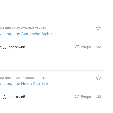
ри для комп'ютерної техніки
 зарядное Avalanche Atch-s
.
їв, Дніпровський
Вчора
11:33
ри для комп'ютерної техніки
 зарядное Nokia Acp-12e
.
їв, Дніпровський
Вчора
11:33