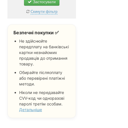
Застосувати
Скинути фільтр
Безпечні покупки ✅
Не здійснюйте
передплату на банківські
картки незнайомих
продавців до отримання
товару.
Обирайте післяоплату
або перевірені платіжні
методи.
Ніколи не передавайте
CVV-код чи одноразові
паролі третім особам.
Детальніше