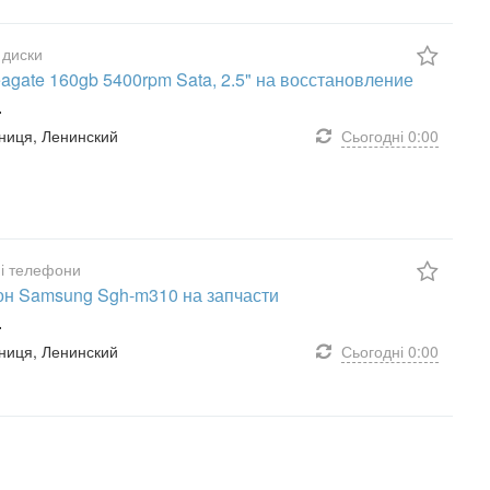
 диски
agate 160gb 5400rpm Sata, 2.5" на восстановление
.
інниця, Ленинский
Сьогодні
0:00
і телефони
н Samsung Sgh-m310 на запчасти
.
інниця, Ленинский
Сьогодні
0:00