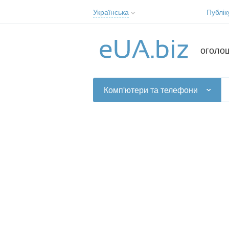
Українська
Публік
Русский
Українська
оголо
Комп'ютери та телефони