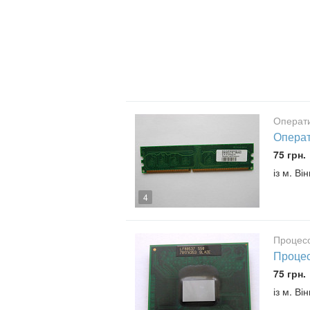
Операти
Операт
75 грн.
із м. В
4
Процес
Процес
75 грн.
із м. В