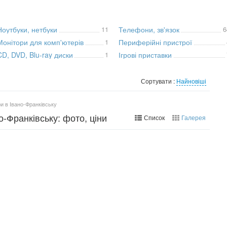
Ноутбуки, нетбуки
11
Телефони, зв'язок
6
Монітори для комп'ютерів
1
Периферійні пристрої
CD, DVD, Blu-ray диски
1
Ігрові приставки
Сортувати :
Найновіші
и в Івано-Франківську
-Франківську: фото, ціни
Список
Галерея