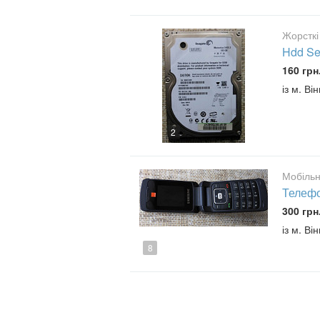
Жорсткі
Hdd Se
160 грн
із м. В
2
Мобільн
Телефо
300 грн
із м. В
8