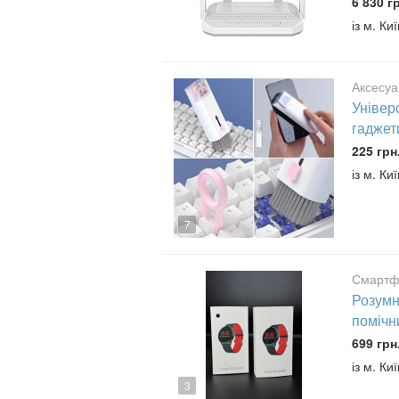
6 830 г
із м. Киї
Аксесуа
Універ
гаджет
225 грн
із м. Киї
7
Смартф
Розумн
помічн
699 грн
із м. Киї
3