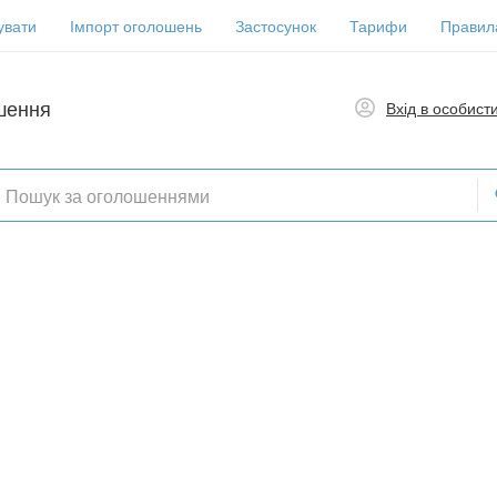
увати
Імпорт оголошень
Застосунок
Тарифи
Правил
шення
Вхід в особист