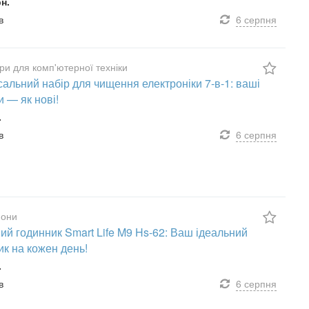
рн.
в
6 серпня
ри для комп'ютерної техніки
сальний набір для чищення електроніки 7-в-1: ваші
и — як нові!
.
в
6 серпня
они
ий годинник Smart Life M9 Hs-62: Ваш ідеальний
ик на кожен день!
.
в
6 серпня