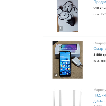
Продам
220 грн
із м. Ки
7
Смартф
Смартф
3 550 г
із м. Д
4
Маршрут
Надійн
достав