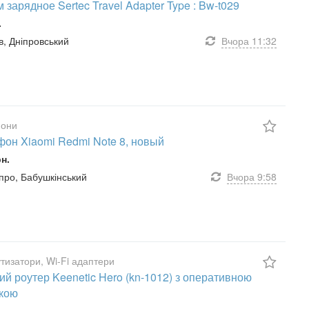
 зарядное Sertec Travel Adapter Type : Bw-t029
.
їв, Дніпровський
Вчора
11:32
они
он Xiaomi Redmi Note 8, новый
рн.
ніпро, Бабушкінський
Вчора
9:58
изатори, Wi-Fi адаптери
ий роутер Keenetic Hero (kn-1012) з оперативною
кою