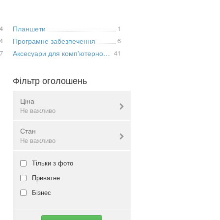
4
Планшети
1
4
Програмне забезпечення
6
7
Аксесуари для комп'ютерної техніки
41
Фільтр оголошень
Ціна
Не важливо
Стан
Валюта:
грн.
Не важливо
Нове
Тільки з фото
Не важливо
Б/в
Приватне
Не важливо
Бізнес