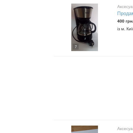
Аксесуа
Продам
400 грн
із м. Ки
7
Аксесуа