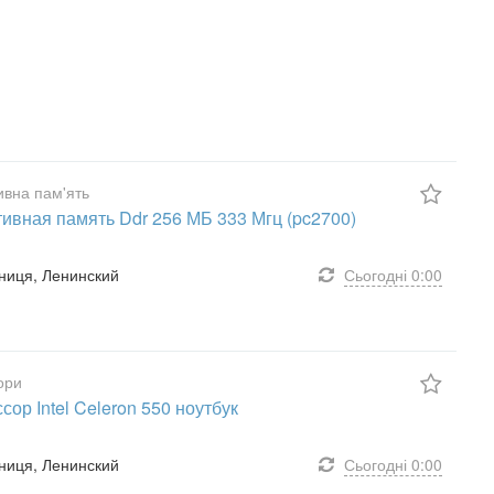
вна пам'ять
ивная память Ddr 256 МБ 333 Мгц (pc2700)
інниця, Ленинский
Сьогодні
0:00
ори
сор Intel Celeron 550 ноутбук
інниця, Ленинский
Сьогодні
0:00