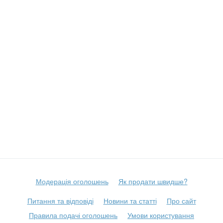
Модерація оголошень
Як продати швидше?
Питання та відповіді
Новини та статті
Про сайт
Правила подачі оголошень
Умови користування