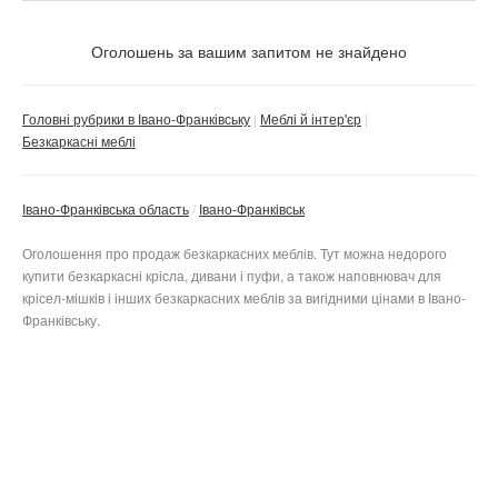
Ціна
Не важливо
Оголошень за вашим запитом не знайдено
Стан
Валюта:
грн.
Не важливо
Головні рубрики в Івано-Франківську
Меблі й інтер'єр
Безкаркасні меблі
Нове
Тільки з фото
Б/в
Приватне
Івано-Франківська область
Івано-Франківськ
Не важливо
Не важливо
Бізнес
Оголошення про продаж безкаркасних меблів. Тут можна недорого
купити безкаркасні крісла, дивани і пуфи, а також наповнювач для
крісел-мішків і інших безкаркасних меблів за вигідними цінами в Івано-
Скинути фільтр
Застосувати
Франківську.