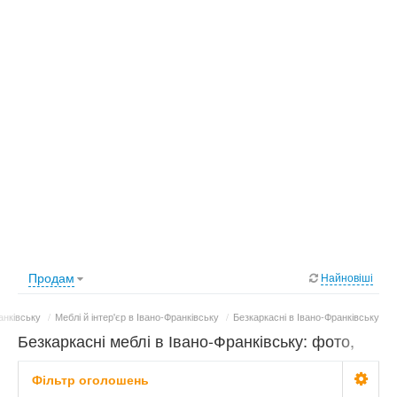
Продам
Найновіші
анківську
/
Меблі й інтер'єр в Івано-Франківську
/
Безкаркасні в Івано-Франківську
Безкаркасні меблі в Івано-Франківську: фото,
ціни
Фільтр оголошень