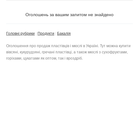
Ціна
Не важливо
Оголошень за вашим запитом не знайдено
Валюта:
грн.
Тільки з фото
Головні рубрики
Продукти
Бакалія
Приватне
Бізнес
Оголошення про продаж пластівців і мюслі в Україні. Тут можна купити
вівсяні, кукурудзяні, гречані пластівці, а також мюслі з сухофруктами,
горіхами, цукатами як оптом, так і вроздріб.
Не важливо
Скинути фільтр
Застосувати