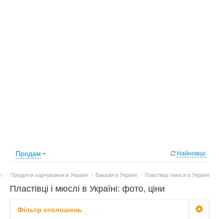
Продам
Найновіші
і
/
Продукти харчування в Україні
/
Бакалія в Україні
/
Пластівці і мюслі в Україні
Пластівці і мюслі в Україні: фото, ціни
Фільтр оголошень