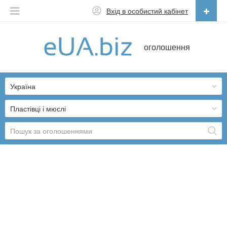
Вхід в особистий кабінет
Українська
оголошення
Русский
Українська
Україна
Пластівці і мюслі