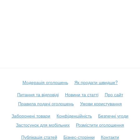
Модерація оголошень
Як продати швидше?
Питання та відповіді
Новини та статті
Про сайт
Правила подачі оголошень
Умови користування
Заборонені товари
Конфіденційність
Безпечні угоди
Застосунок для мобільних
Розмістити оголошення
Публікація статей
Бізнес-сторінки
Контакти