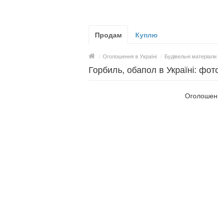
Продам
Куплю
/
Оголошення в Україні
/
Будівельні матеріали
Горбиль, обапол в Україні: фото
Оголошень