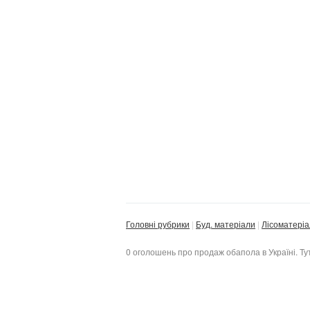
Головні рубрики
Буд. матеріали
Лісоматері
0 оголошень про продаж обапола в Україні. Ту