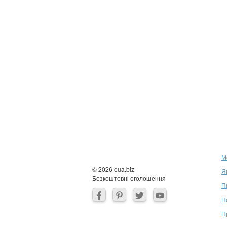
М
© 2026 eua.biz
Я
Безкоштовні оголошення
П
Н
П