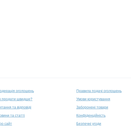
одерація оголошень
Правила подачі оголошень
к продати швидше?
Умови користування
итання та відповіді
Заборонені товари
овини та статті
Конфіденційність
ро сайт
Безпечні угоди