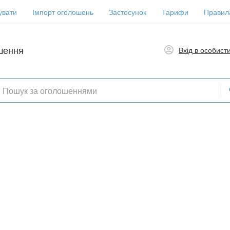
увати
Імпорт оголошень
Застосунок
Тарифи
Правил
шення
Вхід в особист