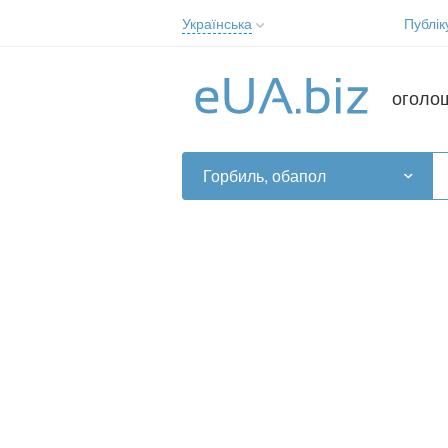
Українська
Публік
Русский
Українська
оголо
Горбиль, обапол