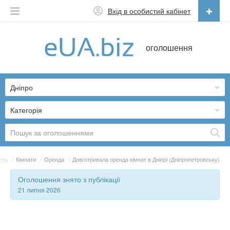
Вхід в особистий кабінет
Українська
оголошення
Русский
Українська
Дніпро
Категорія
сть
/
Кімнати
/
Оренда
/
Довготривала оренда кімнат в Дніпрі (Дніпропетровську)
Оголошення знято з публікації
21 липня 2026