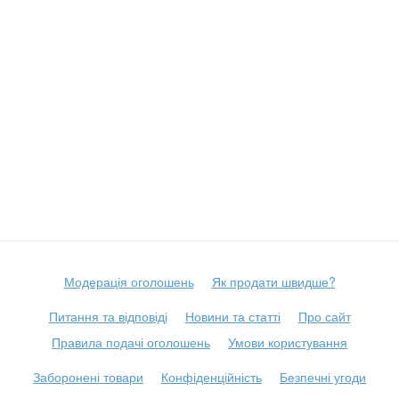
Модерація оголошень
Як продати швидше?
Питання та відповіді
Новини та статті
Про сайт
Правила подачі оголошень
Умови користування
Заборонені товари
Конфіденційність
Безпечні угоди