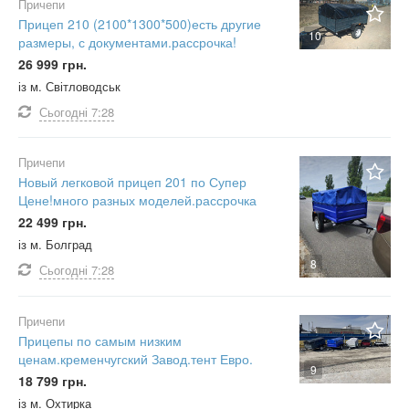
Причепи
Прицеп 210 (2100*1300*500)есть другие
10
размеры, с документами.рассрочка!
26 999 грн.
із м. Світловодськ
Сьогодні
7:28
Причепи
Новый легковой прицеп 201 по Супер
Цене!много разных моделей.рассрочка
22 499 грн.
із м. Болград
8
Сьогодні
7:28
Причепи
Прицепы по самым низким
ценам.кременчугский Завод.тент Евро.
9
18 799 грн.
із м. Охтирка