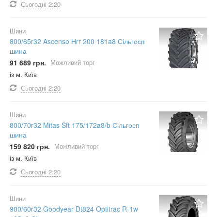
Сьогодні
2:20
Шини
800/65r32 Ascenso Hrr 200 181a8 Сільгосп
шина
91 689 грн.
Можливий торг
із м. Київ
Сьогодні
2:20
Шини
800/70r32 Mitas Sft 175/172a8/b Сільгосп
шина
159 820 грн.
Можливий торг
із м. Київ
Сьогодні
2:20
Шини
900/60r32 Goodyear Dt824 Optitrac R-1w