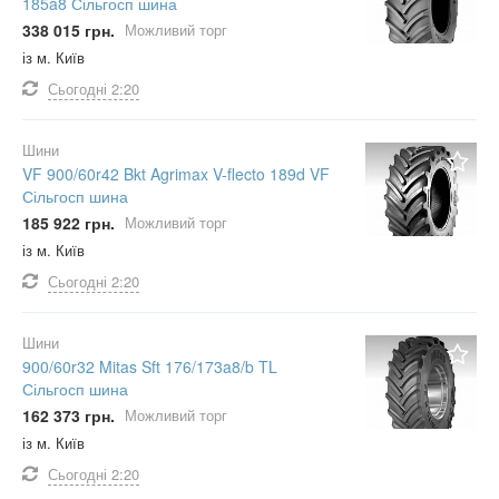
185a8 Сільгосп шина
338 015 грн.
Можливий торг
із м. Київ
Сьогодні
2:20
Шини
VF 900/60r42 Bkt Agrimax V-flecto 189d VF
Сільгосп шина
185 922 грн.
Можливий торг
із м. Київ
Сьогодні
2:20
Шини
900/60r32 Mitas Sft 176/173a8/b TL
Сільгосп шина
162 373 грн.
Можливий торг
із м. Київ
Сьогодні
2:20