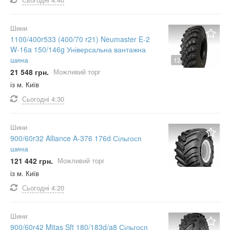
Шини
1100/400r533 (400/70 r21) Neumaster E-2
W-16a 150/146g Універсальна вантажна
шина
12
21 548 грн.
Можливий торг
із м. Київ
Сьогодні
4:30
Шини
900/60r32 Alliance A-376 176d Сільгосп
шина
121 442 грн.
Можливий торг
із м. Київ
Сьогодні
4:20
Шини
900/60r42 Mitas Sft 180/183d/a8 Сільгосп