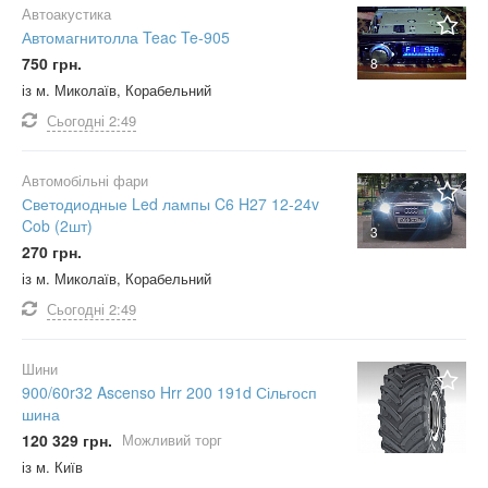
Автоакустика
Автомагнитолла Teac Te-905
750 грн.
8
із м. Миколаїв, Корабельний
Сьогодні
2:49
Автомобільні фари
Светодиодные Led лампы C6 H27 12-24v
Cob (2шт)
3
270 грн.
із м. Миколаїв, Корабельний
Сьогодні
2:49
Шини
900/60r32 Ascenso Hrr 200 191d Сільгосп
шина
120 329 грн.
Можливий торг
із м. Київ