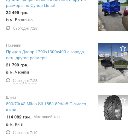
размеры по Супер Цене!
22 499 грн.
із м. Баштанка
9
Сьогодні
7:28
Причепи
Прицеп Днепр 1700х1300х400 с завода,
есть другие размеры
21 799 грн.
із м. Чернігів
9
Сьогодні
7:28
Шини
800/70r42 Mitas Sft 185/182d/a8 Сільгосп
шина
114 082 грн.
Можливий торг
із м. Київ
Сьогодні
7:10