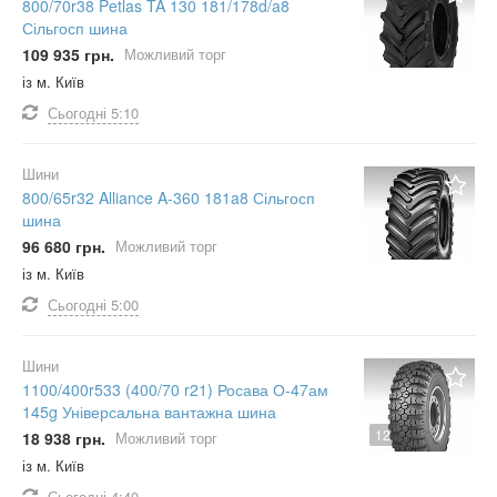
800/70r38 Petlas TA 130 181/178d/a8
Сільгосп шина
109 935 грн.
Можливий торг
із м. Київ
Сьогодні
5:10
Шини
800/65r32 Alliance A-360 181a8 Сільгосп
шина
96 680 грн.
Можливий торг
із м. Київ
Сьогодні
5:00
Шини
1100/400r533 (400/70 r21) Росава О-47ам
145g Універсальна вантажна шина
12
18 938 грн.
Можливий торг
із м. Київ
Сьогодні
4:40