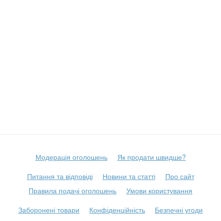
Модерація оголошень
Як продати швидше?
Питання та відповіді
Новини та статті
Про сайт
Правила подачі оголошень
Умови користування
Заборонені товари
Конфіденційність
Безпечні угоди