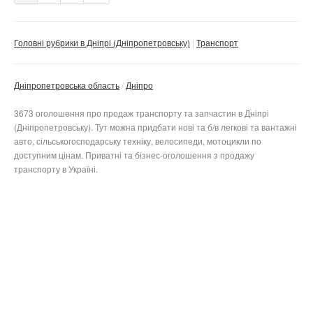
Головні рубрики в Дніпрі (Дніпропетровську)
Транспорт
Дніпропетровська область
Дніпро
3673 оголошення про продаж транспорту та запчастин в Дніпрі
(Дніпропетровську). Тут можна придбати нові та б/в легкові та вантажні
авто, сільськогосподарську техніку, велосипеди, мотоцикли по
доступним цінам. Приватні та бізнес-оголошення з продажу
транспорту в Україні.