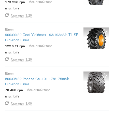
173 258 грн.
Можливий торг
із м. Київ
Сьогодні
3:20
Шини
900/60r32 Ceat Yieldmax 193/193a8/b TL SB
Сільгосп шина
122 571 грн.
Можливий торг
із м. Київ
Сьогодні
3:20
Шини
800/65r32 Росава См-101 178/175a8/b
Сільгосп шина
70 460 грн.
Можливий торг
із м. Київ
Сьогодні
3:00