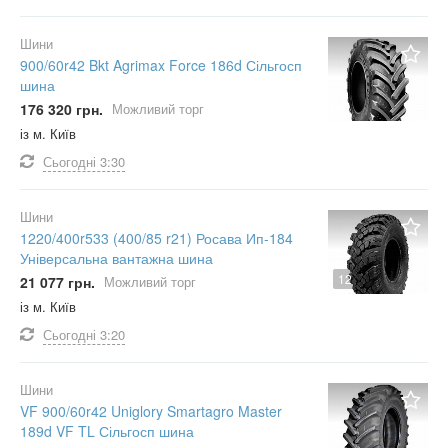
Шини
900/60r42 Bkt Agrimax Force 186d Сільгосп
шина
176 320 грн.
Можливий торг
із м. Київ
Сьогодні
3:30
Шини
1220/400r533 (400/85 r21) Росава Ип-184
Універсальна вантажна шина
12
21 077 грн.
Можливий торг
із м. Київ
Сьогодні
3:20
Шини
VF 900/60r42 Uniglory Smartagro Master
189d VF TL Сільгосп шина