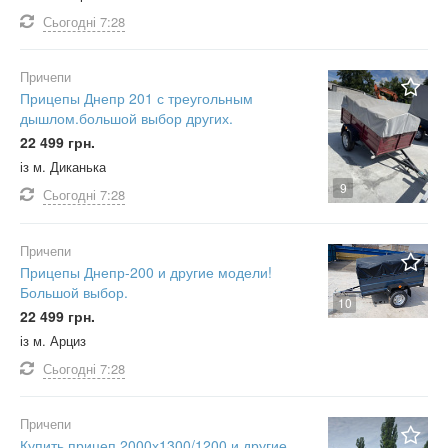
Сьогодні
7:28
Причепи
Прицепы Днепр 201 с треугольным
дышлом.большой выбор других.
22 499 грн.
із м. Диканька
9
Сьогодні
7:28
Причепи
Прицепы Днепр-200 и другие модели!
Большой выбор.
10
22 499 грн.
із м. Арциз
Сьогодні
7:28
Причепи
Купить прицеп 2000х1300/1200 и другие