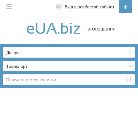
Вхід в особистий кабінет
Українська
оголошення
Русский
Українська
Дніпро
Транспорт