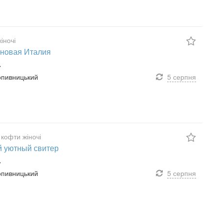
іночі
 новая Италия
.
ропивницький
5 серпня
 кофти жіночі
 уютный свитер
.
ропивницький
5 серпня