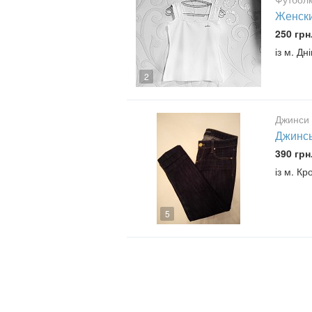
Женски
250 грн
із м. Дн
2
Джинси 
Джинсы
390 грн
із м. К
5