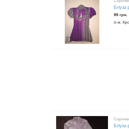
Сорочки
Блуза 
99 грн.
із м. К
3
Сорочки
Блуза 