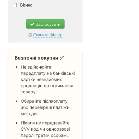
Ленінський
білий
Бізнес
Самарський
бірюзовий
Не важливо
бордовий
Застосувати
бронзовий
Скинути фільтр
блакитний
гірчичний
Безпечні покупки ✅
джинс
Не здійснюйте
жовтий
передплату на банківські
зелений
картки незнайомих
продавців до отримання
золотий
товару.
смарагдовий
Обирайте післяоплату
капучино
або перевірені платіжні
методи.
кораловий
Ніколи не передавайте
коричневий
CVV-код чи одноразові
червоний
паролі третім особам.