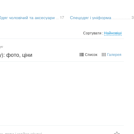
Одяг чоловічий та аксесуари
17
Спецодяг і уніформа
3
Сортувати :
Найновіші
яг
): фото, ціни
Список
Галерея
и, топи і майки жіночі