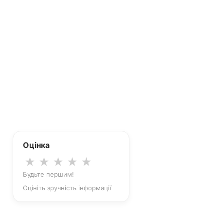
фіолетовий
хакі
камуфляж
колір м'яти
чорний
шампань
шоколадний
Не важливо
Оцінка
★
★
★
★
★
Будьте першим!
Оцініть зручність інформації