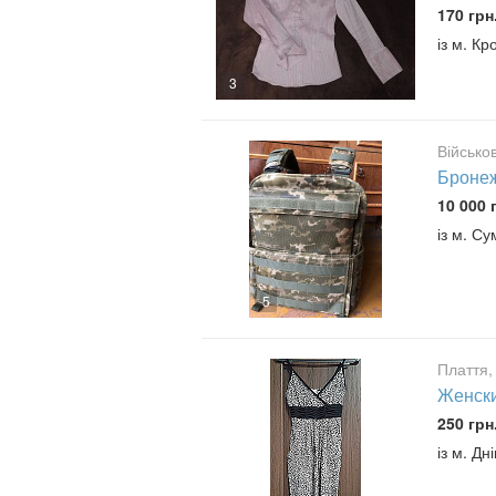
170 грн
із м. К
3
Військо
Бронеж
10 000 
із м. Су
5
Плаття,
Женски
250 грн
із м. Дн