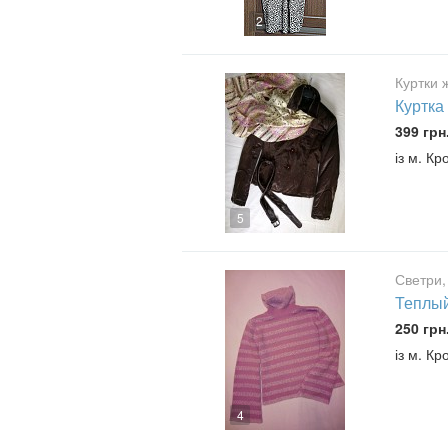
2
Куртки ж
Куртка
399 грн
із м. К
5
Светри,
Теплый
250 грн
із м. К
4