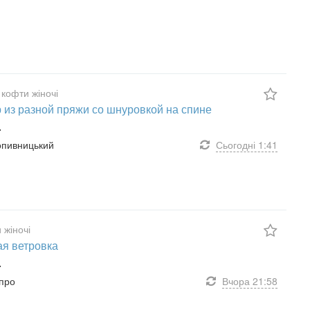
 кофти жіночі
 из разной пряжи со шнуровкой на спине
.
ропивницький
Сьогодні
1:41
 жіночі
я ветровка
.
іпро
Вчора
21:58