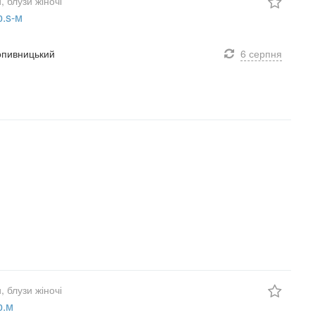
, блузи жіночі
р.s-м
ропивницький
6 серпня
, блузи жіночі
р.м