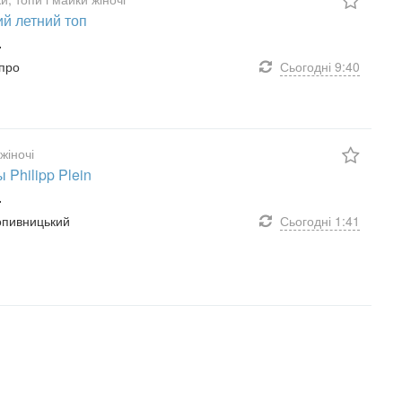
й летний топ
.
іпро
Сьогодні
9:40
жіночі
 Philipp Plein
.
ропивницький
Сьогодні
1:41