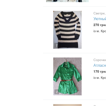
Светри,
Уютный
270 грн
із м. К
2
Сорочки
Атласн
170 грн
із м. К
2