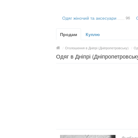
Одяг жіночий та аксесуари
96
Продам
Куплю
/
Оголошення в Дніпрі (Дніпропетровську)
/
Од
Одяг в Дніпрі (Дніпропетровську
Футболк