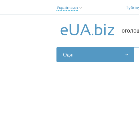
Українська
Публік
Русский
Українська
оголо
Одяг