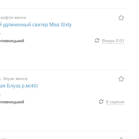
 кофти жіночі
 удлиненный свитер Miss Sixty
.
ропивницький
Вчора
0:01
, блузи жіночі
ая Блуза р.м(40)
.
ропивницький
6 серпня