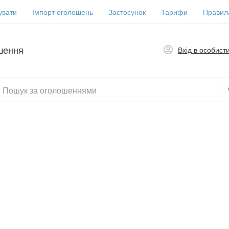
увати
Імпорт оголошень
Застосунок
Тарифи
Правил
шення
Вхід в особист