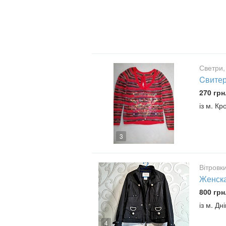
Светри,
Cвитер
270 грн
із м. К
3
Вітровки
Женска
800 грн
із м. Дн
4