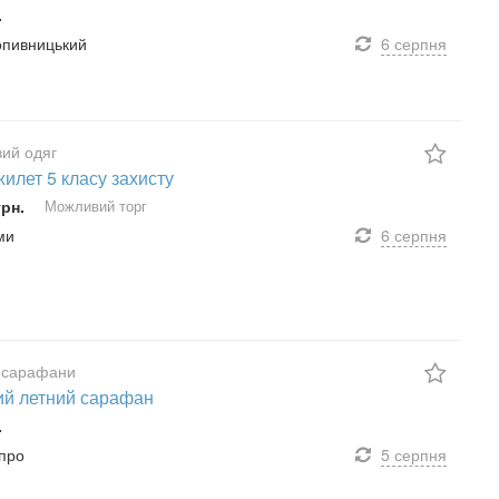
.
ропивницький
6 серпня
вий одяг
илет 5 класу захисту
грн.
Можливий торг
ми
6 серпня
 сарафани
й летний сарафан
.
іпро
5 серпня