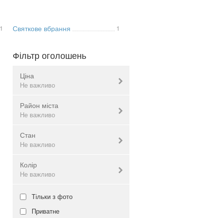
1
Святкове вбрання
1
Фільтр оголошень
Ціна
Не важливо
Район міста
Валюта:
грн.
Не важливо
Стан
Індустріальний
Не важливо
Не важливо
Амур-Нижньодніпровський
Колір
Бабушкінський
Нове
Не важливо
Жовтневий
Б/в
Кіровський
Не важливо
баклажановий
Тільки з фото
Красногвардійський
бежевий
Приватне