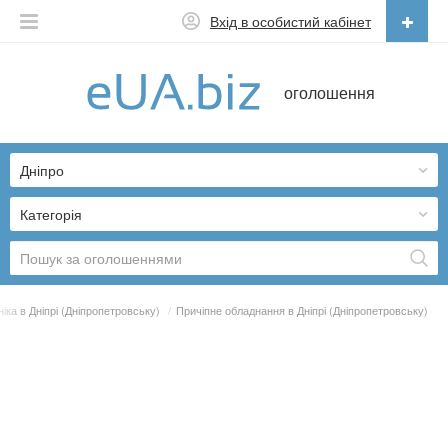
Вхід в особистий кабінет
Українська
оголошення
Русский
Українська
Дніпро
Категорія
іка в Дніпрі (Дніпропетровську)
/
Причіпне обладнання в Дніпрі (Дніпропетровську)