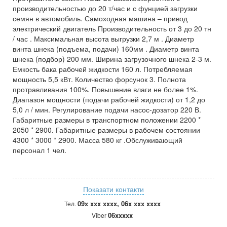
производительностью до 20 т/час и с фунцией загрузки
семян в автомобиль. Самоходная машина – привод
электрический двигатель Производительность от 3 до 20 тн
/ час . Максимальная высота выгрузки 2,7 м . Диаметр
винта шнека (подъема, подачи) 160мм . Диаметр винта
шнека (подбор) 200 мм. Ширина загрузочного шнека 2-3 м.
Емкость бака рабочей жидкости 160 л. Потребляемая
мощность 5,5 кВт. Количество форсунок 3. Полнота
протравливания 100%. Повышение влаги не более 1%.
Диапазон мощности (подачи рабочей жидкости) от 1,2 до
5,0 л / мин. Регулирование подачи насос-дозатор 220 В.
Габаритные размеры в транспортном положении 2200 *
2050 * 2900. Габаритные размеры в рабочем состоянии
4300 * 3000 * 2900. Масса 580 кг .Обслуживающий
персонал 1 чел.
Показати контакти
09x xxx xxxx, 06x xxx xxxx
Тел.
06xxxxx
Viber