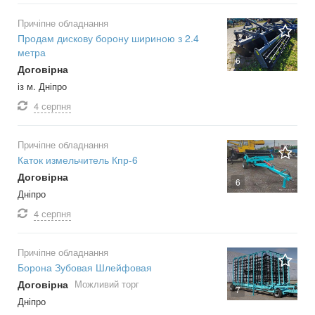
Причіпне обладнання
Продам дискову борону шириною з 2.4
метра
6
Договірна
із м. Дніпро
4 серпня
Причіпне обладнання
Каток измельчитель Кпр-6
Договірна
6
Дніпро
4 серпня
Причіпне обладнання
Борона Зубовая Шлейфовая
Договірна
Можливий торг
7
Дніпро