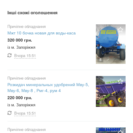
Інші схожі оголошення
Причіпне обладнання
Мжт 10 бочка новая для воды-каса
320 000 грн.
із м. Запоріжжя
Вчора
15:51
8
Причіпне обладнання
Розкидач минеральных удобрений Мву-5,
Мву-6, Мву-8 , Рмг-4, рум 4
220 000 грн.
8
із м. Запоріжжя
Вчора
15:51
Причіпне обладнання