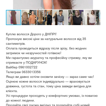
Куплю волосся Дорого у ДНІПРІ!
Пропоную високі ціни за натуральне волосся від 35
сантиметрів.
Оплата проводиться відразу після зрізу, без жодних
затримок чи незручностей готівкою!
Ми гарантуємо акуратну та професійну стрижку, яку ви
отримаєте у ПОДАРУНОК!
Вайбер 0961002722
Телеграм 0633013356
Якщо ви давно хотіли оновити зачіску — зараз саме час!
Оцінюю кожне волосся індивідуально — враховується
довжина, густота та стан, тому ціна завжди вигідна для
клієнта.
Усі процедури проходять у комфортних умовах, із повагою
до кожної людини.
Продайте свої пасма вигідно та подаруйте собі новий