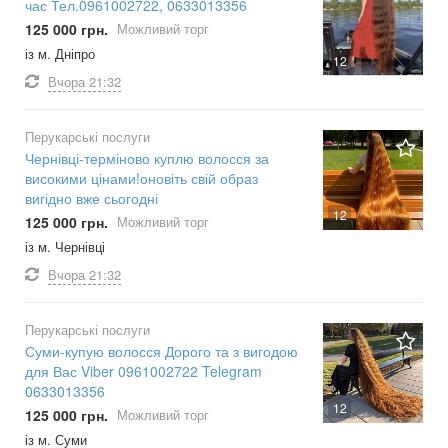
час Тел.0961002722, 0633013356
125 000 грн.
Можливий торг
із м. Дніпро
12
Вчора
21:32
Перукарські послуги
Чернівці-терміново куплю волосся за
високими цінами!оновіть свій образ
вигідно вже сьогодні
12
125 000 грн.
Можливий торг
із м. Чернівці
Вчора
21:32
Перукарські послуги
Суми-купую волосся Дорого та з вигодою
для Вас Viber 0961002722 Telegram
0633013356
12
125 000 грн.
Можливий торг
із м. Суми