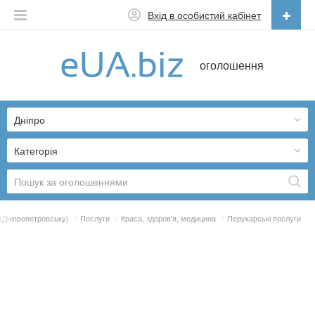
Вхід в особистий кабінет
Українська
оголошення
Русский
Українська
Дніпро
Категорія
(Дніпропетровську)
/
Послуги
/
Краса, здоров'я, медицина
/
Перукарські послуги