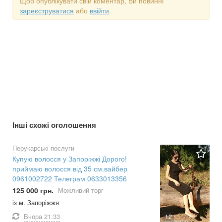
Щоб опублікувати свій коментар, Ви повинні
зареєструватися
або
ввійти
.
Інші схожі оголошення
Перукарські послуги
Купую волосся у Запоріжжі Дорого!
приймаю волосся від 35 см.вайбер
0961002722 Телеграм 0633013356
125 000 грн.
Можливий торг
із м. Запоріжжя
Вчора
21:33
12