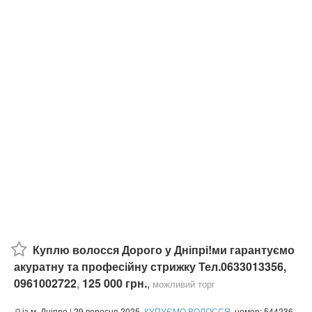
Куплю волосся Дорого у Дніпрі!ми гарантуємо
акуратну та професійну стрижку Тел.0633013356,
0961002722
,
125 000 грн.
,
можливий торг
із м. Дніпро
| 29 вересня 2025,
КУПУЄМО ВОЛОССЯ
, номер: 544236,