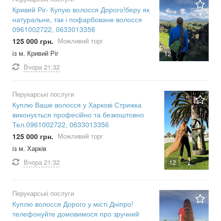
Кривий Ріг- Купую волосся Дорого!беру як
натуральне, так і пофарбоване волосся
0961002722, 0633013356
125 000 грн.
Можливий торг
із м. Кривий Ріг
12
Вчора
21:32
Перукарські послуги
Куплю Ваше волосся у Харкові Стрижка
виконується професійно та безкоштовно
Тел.0961002722, 0633013356
125 000 грн.
Можливий торг
із м. Харків
Вчора
21:32
12
Перукарські послуги
Куплю волосся Дорого у місті Дніпро!
телефонуйте домовимося про зручний