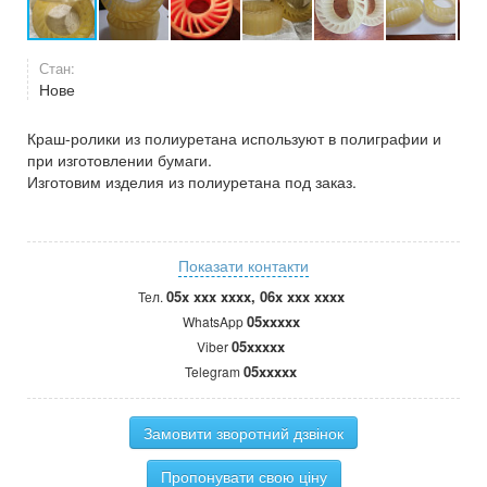
Стан:
Нове
Краш-ролики из полиуретана используют в полиграфии и
при изготовлении бумаги.
Изготовим изделия из полиуретана под заказ.
Показати контакти
05x xxx xxxx, 06x xxx xxxx
Тел.
05xxxxx
WhatsApp
05xxxxx
Viber
05xxxxx
Telegram
Замовити зворотний дзвінок
Пропонувати свою ціну