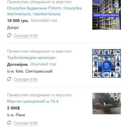
Промислове обладнання та верстати
Опалубка будівельна Fsform, Опалубка
вертикальна, горизонтальна
19 000 грн.
Можливий торг
7
Дніпро
Сьогодні
0:00
Промислове обладнання та верстати
Трубопроводна арматура
Договірна
Можливий торг
із м. Київ, Святошинський
12
Сьогодні
0:00
Промислове обладнання та верстати
Верстат шипорізний ш 10-4
2 300$
із м. Рівне
Сьогодні
0:00