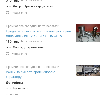
315 грн.
Можливий торг
із м. Дніпро, Красногвардійський
Вчора
0:00
Промислове обладнання та верстати
Продаем запасные части к компрессорам
ВШВ, 3ВШ, ВШ, АВШ, 2ВУ, ПК-35, В
180 грн.
Можливий торг
із м. Харків, Дзержинський
Вчора
0:00
Промислове обладнання та верстати
Ванни та ємності промислового
характеру
Договірна
із м. Кременчук
4 серпня