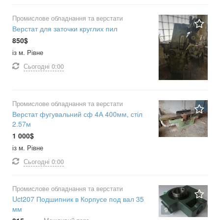
Промислове обладнання та верстати
Верстат для заточки круглих пил
850$
із м. Рівне
Сьогодні
0:00
Промислове обладнання та верстати
Верстат фугувальний сф 4А 400мм, стіл
2.57м
1 000$
із м. Рівне
Сьогодні
0:00
Промислове обладнання та верстати
Uct207 Подшипник в Корпусе под вал 35
мм
9