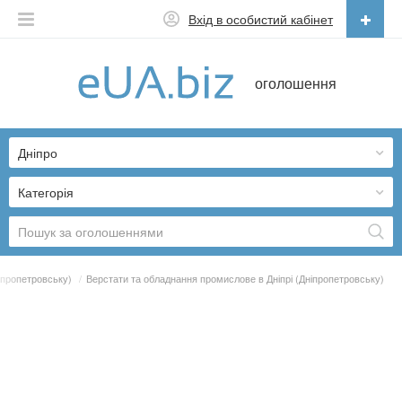
Вхід в особистий кабінет
Українська
оголошення
Русский
Українська
Дніпро
Категорія
ніпропетровську)
/
Верстати та обладнання промислове в Дніпрі (Дніпропетровську)