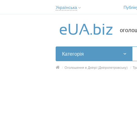
Українська
Публік
Русский
Українська
оголо
Категорія
/
Оголошення в Дніпрі (Дніпропетровську)
/
Тр