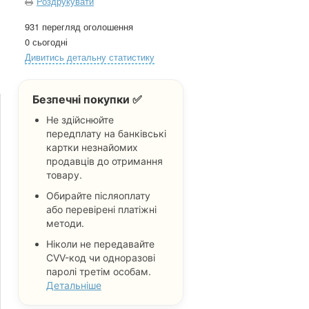
Роздрукувати
931 перегляд оголошення
0 сьогодні
Дивитись детальну статистику
Безпечні покупки ✅
Не здійснюйте
передплату на банківські
картки незнайомих
продавців до отримання
товару.
Обирайте післяоплату
або перевірені платіжні
методи.
Ніколи не передавайте
CVV-код чи одноразові
паролі третім особам.
Детальніше