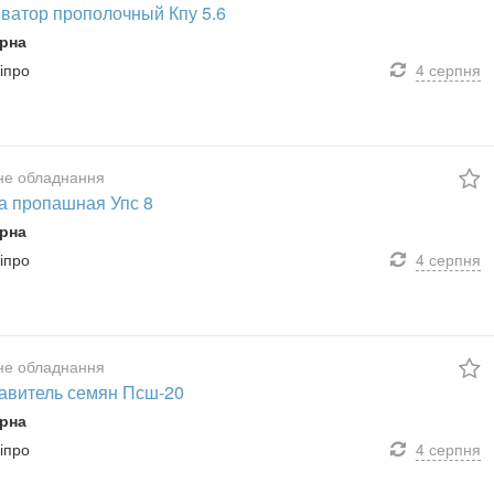
иватор прополочный Кпу 5.6
рна
ніпро
4 серпня
не обладнання
а пропашная Упс 8
рна
ніпро
4 серпня
не обладнання
авитель семян Псш-20
рна
ніпро
4 серпня