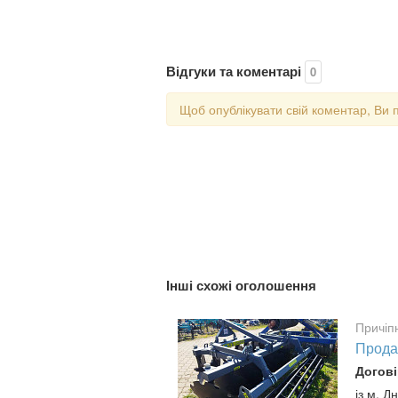
Відгуки та коментарі
0
Щоб опублікувати свій коментар, Ви 
Інші схожі оголошення
Причіп
Прода
Догові
із м. Д