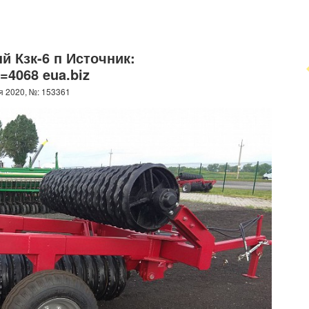
й Кзк-6 п Источник:
t=4068 eua.biz
я 2020, №: 153361