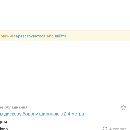
повинні
зареєструватися
або
ввійти
.
не обладнання
м дискову борону шириною з 2.4 метра
рна
ніпро
4 серпня