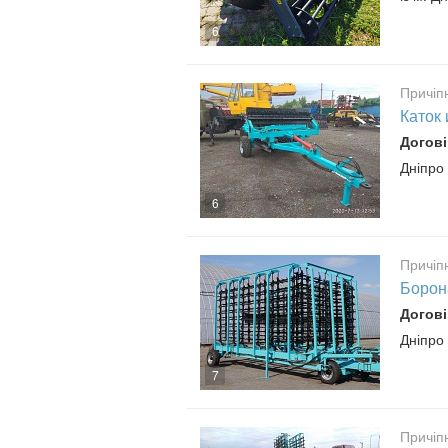
6
Причіп
Каток 
Догові
Дніпро
6
Причіп
Борон
Догові
Дніпро
7
Причіп