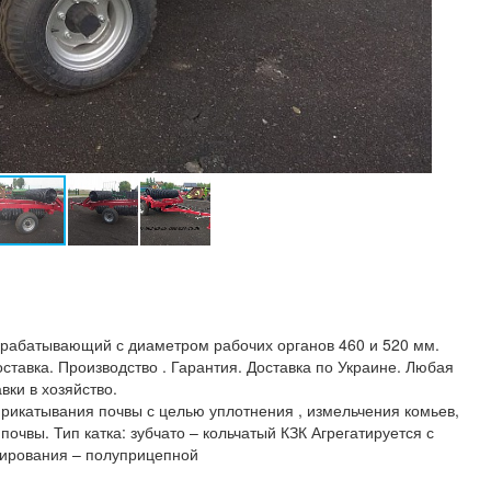
обрабатывающий с диаметром рабочих органов 460 и 520 мм.
ставка. Производство . Гарантия. Доставка по Украине. Любая
вки в хозяйство.
рикатывания почвы с целью уплотнения , измельчения комьев,
очвы. Тип катка: зубчато – кольчатый КЗК Агрегатируется с
тирования – полуприцепной