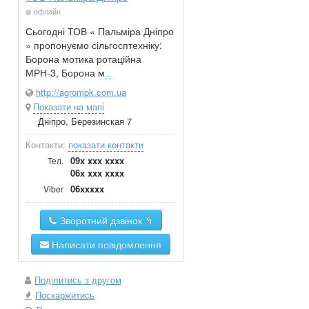
офлайн
Сьогодні ТОВ « Пальміра Дніпро
» пропонуємо сільгосптехніку:
Борона мотика ротаційна
МРН-3, Борона м
...
http://agrompk.com.ua
Показати на мапі
Дніпро, Березинская 7
Контакти:
показати контакти
09x xxx xxxx
Тел.
06x xxx xxxx
06xxxxx
Viber
Зворотний дзвінок ↰
Написати повідомлення
Поділитись з другом
Поскаржитись