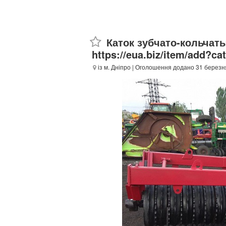
Каток зубчато-кольчаты
https://eua.biz/item/add?ca
із м. Дніпро
| Оголошення додано 31 березн