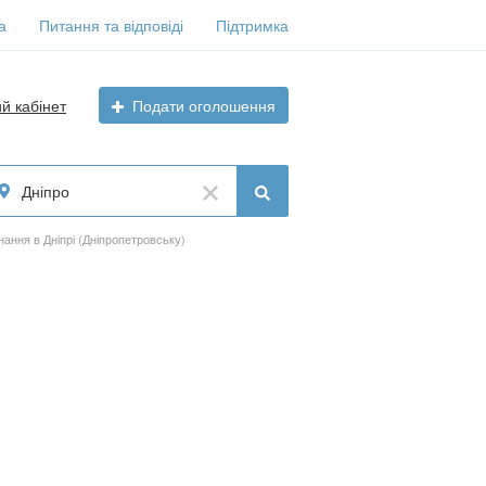
а
Питання та відповіді
Підтримка
ий кабінет
Подати оголошення
Дніпро
ання в Дніпрі (Дніпропетровську)