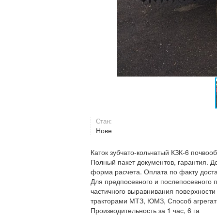
Стан:
Нове
Каток зубчато-кольчатый КЗК-6 почво
Полный пакет документов, гарантия. До
форма расчета. Оплата по факту доста
Для предпосевного и послепосевного п
частичного выравнивания поверхности п
тракторами МТЗ, ЮМЗ, Способ агрега
Производительность за 1 час, 6 га