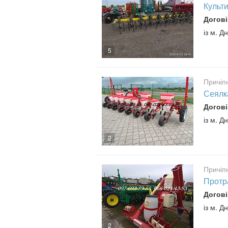
Культ
Догові
із м. Д
5
Причіп
Сеялк
Догові
із м. Д
2
Причіп
Протр
Догові
із м. Д
2