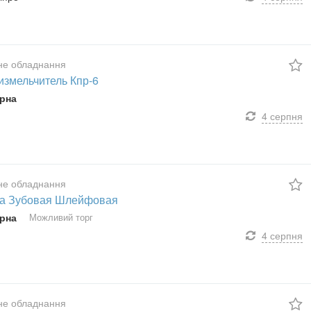
не обладнання
измельчитель Кпр-6
рна
4 серпня
не обладнання
а Зубовая Шлейфовая
рна
Можливий торг
4 серпня
не обладнання