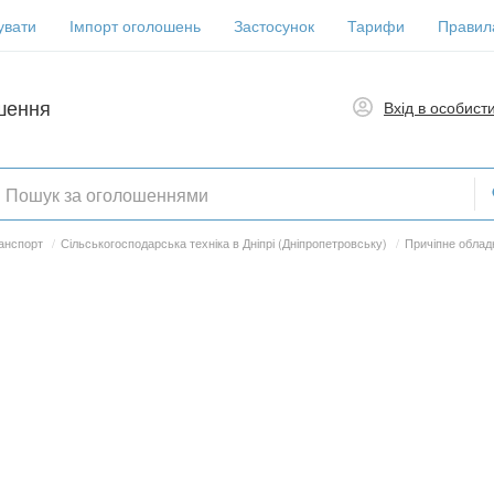
увати
Імпорт оголошень
Застосунок
Тарифи
Правил
шення
Вхід в особист
анспорт
/
Сільськогосподарська техніка в Дніпрі (Дніпропетровську)
/
Причіпне обладн