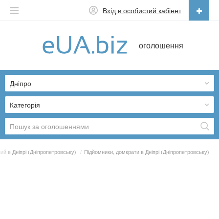
Вхід в особистий кабінет
Українська
оголошення
Русский
Українська
Дніпро
Категорія
ний в Дніпрі (Дніпропетровську)
/
Підйомники, домкрати в Дніпрі (Дніпропетровську)